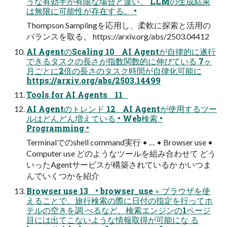
うな有効手が有限な場合と違い、 LLMの生成結果
は無限に可能性が存在する。 •
Thompson Samplingを応用し、柔軟に探索と活用の
バランスを取る。 https://arxiv.org/abs/2503.04412
AI AgentのScaling 10 AI Agentが自律的に遂行
できるタスクの長さが指数関数的に伸びている 7ヶ
月ごとに2倍の長さのタスク時間が自律化可能に
https://arxiv.org/abs/2503.14499
Tools for AI Agents 11
AI Agentのトレンド 12 AI Agentが使用するツー
ルはどんどん増えている • Web検索 •
Programming •
Terminalでのshell command実行 • … • Browser use •
Computer use どのようなツールを組み合わせて どう
いったAgentサービスが構築されているか かいつま
んでいくつかを紹介
Browser use 13 • browser_use ◦ ブラウザを使
えることで、旅行検索の際に日付の指定を行ってホ
テルの空きを調 べるなど、検索エンジンの1ページ
目には出てこないような情報取得が可能にな る