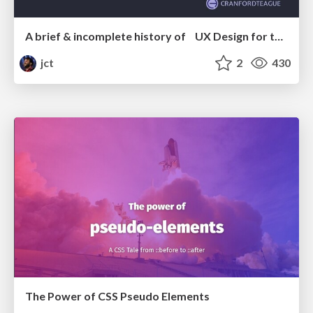
A brief & incomplete history of UX Design for the World Wide Web: 1989–2019
jct
2
430
The Power of CSS Pseudo Elements