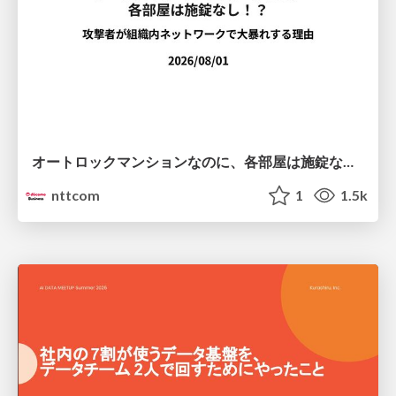
オートロックマンションなのに、各部屋は施錠なし！？ 攻撃者が組織内ネットワークで大暴れする理由 / The Front Door Is Locked, but the Rooms Are Wide Open: Why Attackers Move Freely Inside Enterprise Networks
nttcom
1
1.5k