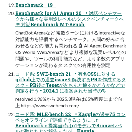
Benchmark 19
Benchmark for AI Agent 20 • 対話ベンチマー
クから様々な実用途レベルのタスクベンチマークへ
💬 対話Benchmark MT-Bench,
ChatBot Arenaなど 複数ターンにおけるInteractiveな
対話能力を評価 するベンチマーク。人間の好みに合
わせるなどの 能力も問われる 🤖 AI Agent Benchmark
OS World, WebArenaなど より複雑な現実レベルでの
問題や、ツールの利用 能力など、より多数のアプリ
ケーションが関わるタ スクでの有用性を測定
コード系: SWE-bench 21 • 有名OSSに対する
github上での過去issueを解決するPRを作成するタ
スク ◦ PR後にTesetがきちんと通るかどうかなどで
判定を行う • 2024.1 に提案された当時の%
resolved 1.96%から 2025.3現在は65%程度にまで向
上 https://www.swebench.com/
コード系: MLE-bench 22 • Kaggleの過去75 コン
ペをオフラインで評価できるようにした
Benchmark ◦ 提案当時はo1モデルでBronzeレベ
ルが取れたとの報告 ◦ だが、Kaggle