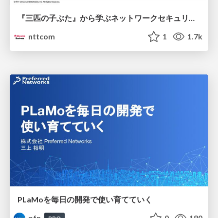
『三匹の子ぶた』から学ぶネットワークセキュリティの昔と今 / Network Security: Then and Now Through the Lens of The Three Little Pigs
nttcom
1
1.7k
PLaMoを毎日の開発で使い育てていく
pfn
0
180