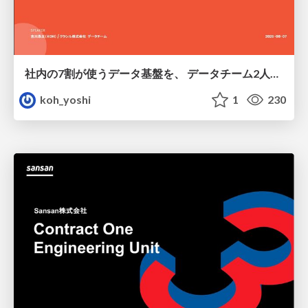
社内の7割が使うデータ基盤を、 データチーム2人で回すためにやったこと
koh_yoshi
1
230