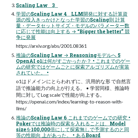
Scaling Law 3
学習のScaling Law 4 LLM開発に対する計算資
源の投入きっかけとなった学習のScaling則 計算
量・データセットサイズ・モデルのパラメーター数
に応じて性能は向上する → “Bigger the better” 競
争に発展
https://arxiv.org/abs/2001.08361
推論のScaling Law → Reasoningモデルへ 5
OpenAI o1は何がすごかったか？ • これまでのゲー
ムの研究ではゲームごとに探索アルゴリズムが実装
されていた。 •
o1はドメインにとらわれずに、汎用的な形 で自然言
語で推論能力の向上が行える。 • 学習同様、推論時
間に対してLog scaleで性能が向上する。
https://openai.com/index/learning-to-reason-with-
llms/
推論のScaling Law 6 これまでのゲームでの研究 •
Pokerでは推論時の探索を入れることは、Model
sizeを100,000倍にして探索無しで予測するのと同
等の性能向 上があった。 • あるBoard