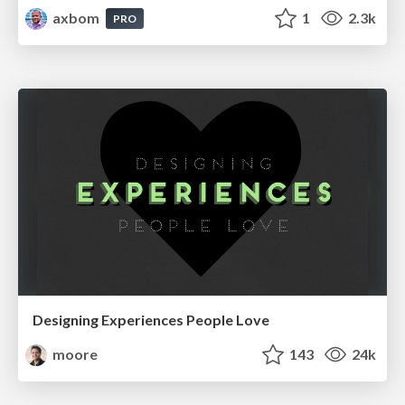
axbom
1
2.3k
PRO
Designing Experiences People Love
moore
143
24k