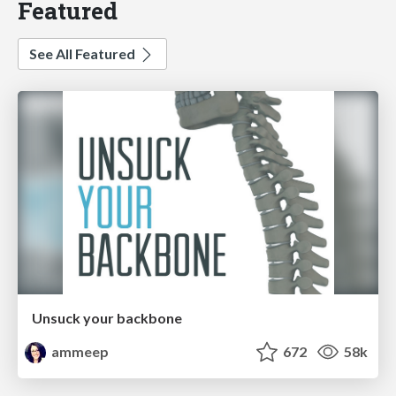
Featured
See All Featured
Unsuck your backbone
ammeep
672
58k