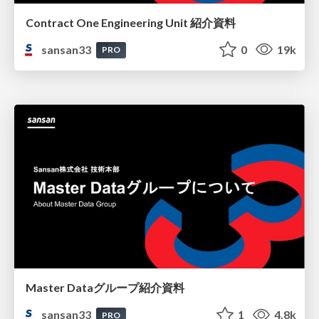
Contract One Engineering Unit 紹介資料
sansan33
0
19k
PRO
Master Dataグループ紹介資料
sansan33
1
4.8k
PRO