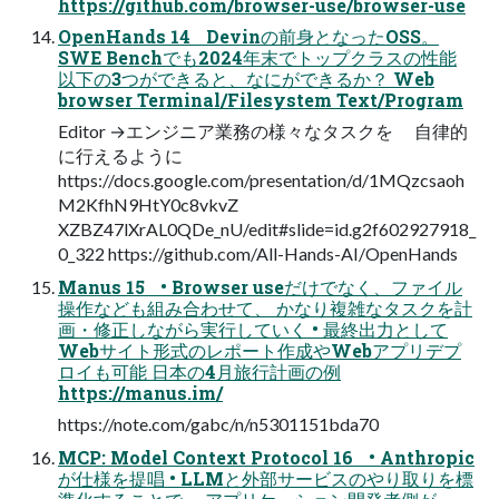
https://github.com/browser-use/browser-use
OpenHands 14 Devinの前身となったOSS。
SWE Benchでも2024年末でトップクラスの性能
以下の3つができると、なにができるか？ Web
browser Terminal/Filesystem Text/Program
Editor →エンジニア業務の様々なタスクを 自律的
に行えるように
https://docs.google.com/presentation/d/1MQzcsaoh
M2KfhN9HtY0c8vkvZ
XZBZ47lXrAL0QDe_nU/edit#slide=id.g2f602927918_
0_322 https://github.com/All-Hands-AI/OpenHands
Manus 15 • Browser useだけでなく、ファイル
操作なども組み合わせて、 かなり複雑なタスクを計
画・修正しながら実行していく • 最終出力として
Webサイト形式のレポート作成やWebアプリデプ
ロイも可能 日本の4月旅行計画の例
https://manus.im/
https://note.com/gabc/n/n5301151bda70
MCP: Model Context Protocol 16 • Anthropic
が仕様を提唱 • LLMと外部サービスのやり取りを標