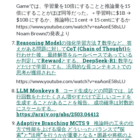
Gameでは、学習量を10倍にすることと推論量を15
倍にすることがほぼ同等だった。 ◦ 学習時に$1B →
$10B にするか、推論時に1 cent → 15 centにするか
https://www.youtube.com/watch?v=eaAonE58sLU
Noam Brownの発表より
Reasoning Modelの強化学習方法 7 数学など、答
えがある問題に対してCoT (Chain of Thought)を
行わせた後、 最終解答をルールベースであっている
か判定してRewardとする。 DeepSeek-R1: 数学な
どだけで学習しても、汎用的な長コンテキストでの
思考が獲得された
https://www.youtube.com/watch?v=eaAonE58sLU
LLM Monkeys 8 コード生成などの問題では、試
行回数をただたくさん増やすだけで正しいコードを
生成す ることがあることを報告。 成功確率は対数的
にスケールする。
https://arxiv.org/abs/2503.04412
Adaptive Branching MCTS 9 推論時の工夫の仕
方で性能を上げる場合 どういったバランスで“探
索”と“活用”を行うかが重要となる • 囲碁や将棋のよ