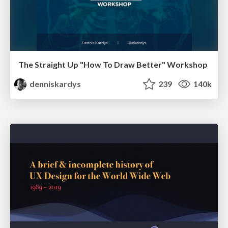
The Straight Up "How To Draw Better" Workshop
denniskardys
239
140k