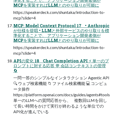
準化することで、 アプリケーション開発者側が
MCPを実装すればLLMとのやり取りが可能に
https://speakerdeck.com/shuntaka/introduction-to-
mcp?slide=4
MCP: Model Context Protocol 17 • Anthropic
が仕様を提唱 • LLMと外部サービスのやり取りを標
準化することで、 アプリケーション開発者側が
MCPを実装すればLLMとのやり取りが可能に
https://speakerdeck.com/shuntaka/introduction-to-
mcp?slide=4
APIの変化 18 Chat Completion API ⚡ 単一のプ
ロンプトに対する応答 💬 会話コンテキストの管理
🔄
一問一答のシンプルなインタラクション Agentic API
🔍 ウェブ検索機能 📁 ファイル検索機能 💻 コンピュ
ータ操作
https://platform.openai.com/docs/guides/agents#tools
単一のLLMへの質問応答から、 複数回LLMを回し
て長い時間をかけて実行が終わるような単位での
API化が進んでいる