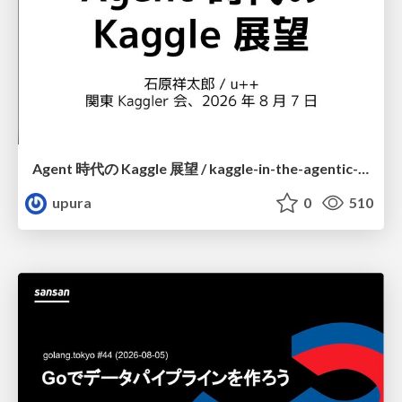
Agent 時代の Kaggle 展望 / kaggle-in-the-agentic-era
upura
0
510