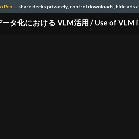
o Pro
— share decks privately, control downloads, hide ads 
における VLM活用 / Use of VLM in do