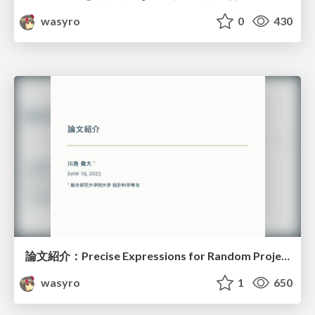
wasyro
0
430
論文紹介：Precise Expressions for Random Projections
wasyro
1
650