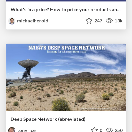
What's in a price? How to price your products and services
michaelherold
247
13k
Deep Space Network (abreviated)
tonyrice
0
250