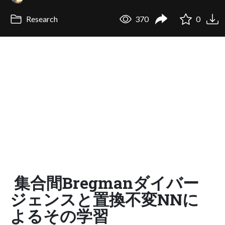
Research
370
0
集合間Bregmanダイバー
ジェンスと置換不変NNに
よるその学習