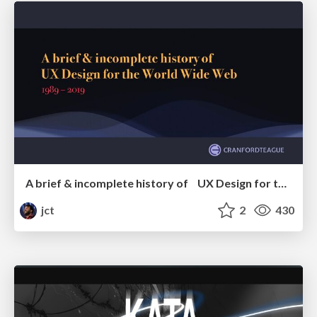
A brief & incomplete history of UX Design for the World Wide Web: 1989–2019
jct
2
430