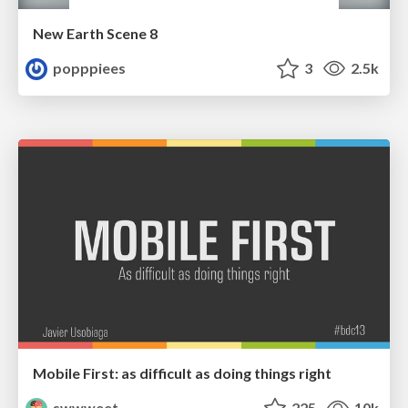
New Earth Scene 8
popppiees
3
2.5k
Mobile First: as difficult as doing things right
swwweet
225
10k