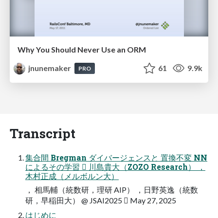
Why You Should Never Use an ORM
jnunemaker
61
9.9k
PRO
Transcript
集合間 Bregman ダイバージェンスと 置換不変 NN
によるその学習  川島貴大（ZOZO Research） ，
木村正成（メルボルン大）
， 相馬輔（統数研，理研 AIP） ，日野英逸（統数
研，早稲田大） @ JSAI2025  May 27, 2025
はじめに