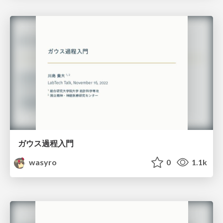
ガウス過程入門
wasyro
0
1.1k