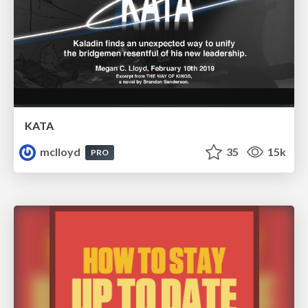
KATA
mclloyd
35
15k
PRO