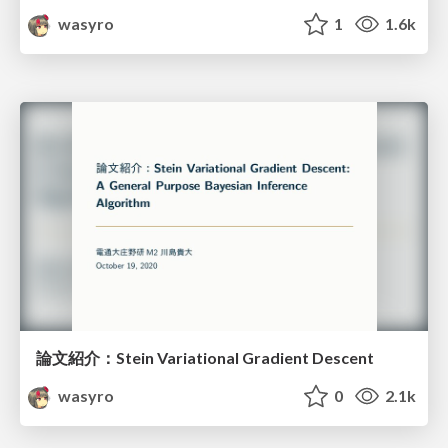
wasyro
1
1.6k
論文紹介：Stein Variational Gradient Descent
wasyro
0
2.1k