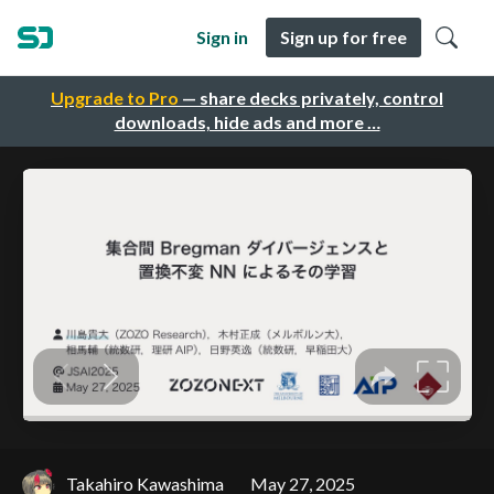
Sign in
Sign up for free
Upgrade to Pro
— share decks privately, control
downloads, hide ads and more …
Takahiro Kawashima
May 27, 2025