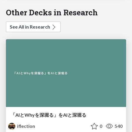
Other Decks in Research
See All in Research
「AIとWhyを深堀る」をAIと深堀る
iflection
0
540