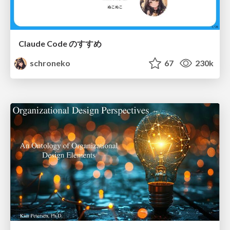
Claude Code のすすめ
schroneko
67
230k