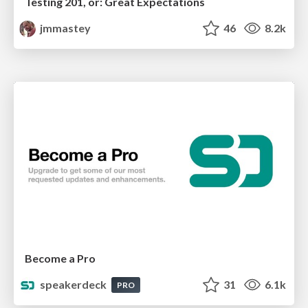
Testing 201, or: Great Expectations
jmmastey
46
8.2k
Become a Pro
speakerdeck
31
6.1k
PRO