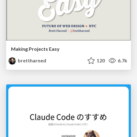
Making Projects Easy
brettharned
120
6.7k