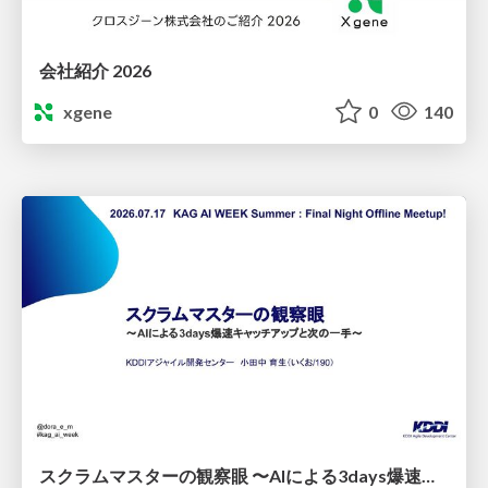
会社紹介 2026
xgene
0
140
スクラムマスターの観察眼 〜AIによる3days爆速キャッチアップと次の一手〜/The Scrum Master's Insight: Lightning-Fast 3-Day Catch-Up with AI and the Next Move