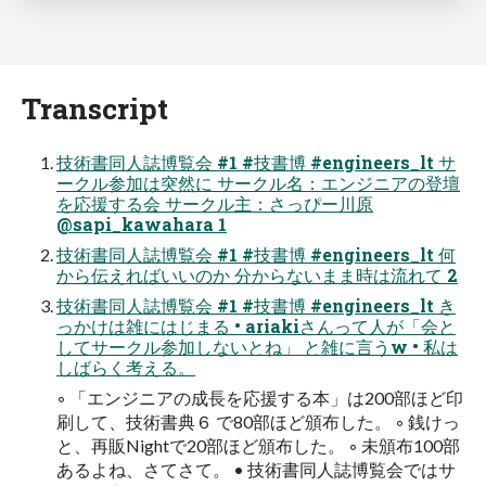
Transcript
技術書同人誌博覧会 #1 #技書博 #engineers_lt サ
ークル参加は突然に サークル名：エンジニアの登壇
を応援する会 サークル主：さっぴー川原
@sapi_kawahara 1
技術書同人誌博覧会 #1 #技書博 #engineers_lt 何
から伝えればいいのか 分からないまま時は流れて 2
技術書同人誌博覧会 #1 #技書博 #engineers_lt き
っかけは雑にはじまる • ariakiさんって人が「会と
してサークル参加しないとね」 と雑に言うw • 私は
しばらく考える。
◦ 「エンジニアの成長を応援する本」は200部ほど印
刷して、技術書典６ で80部ほど頒布した。 ◦ 銭けっ
と、再販Nightで20部ほど頒布した。 ◦ 未頒布100部
あるよね、さてさて。 • 技術書同人誌博覧会ではサ