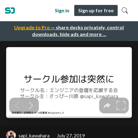
Sign in
Sign up for free
Upgrade to Pro
— share decks privately, control
downloads, hide ads and more …
sapi_kawahara
July 27, 2019