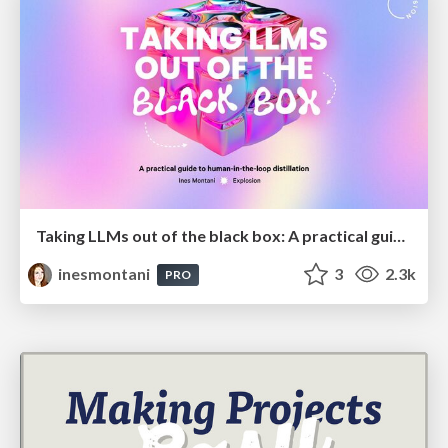
Taking LLMs out of the black box: A practical guide to human-in-the-loop distillation
inesmontani
3
2.3k
PRO