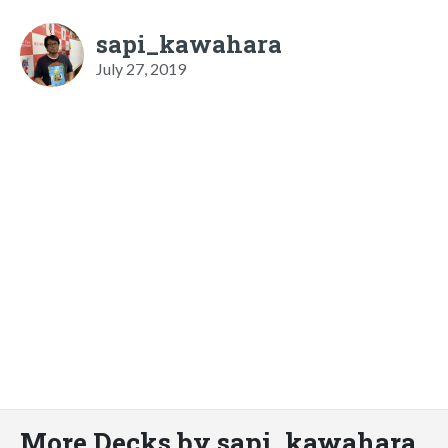
sapi_kawahara
July 27, 2019
More Decks by sapi_kawahara