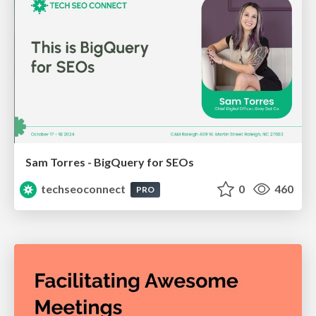
Sam Torres - BigQuery for SEOs
techseoconnect
0
460
PRO