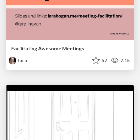
Facilitating Awesome Meetings
lara
57
7.1k