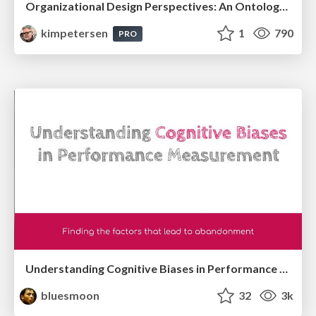
Organizational Design Perspectives: An Ontology of Organizational Design Elements
kimpetersen
1
790
PRO
Understanding Cognitive Biases in Performance Measurement
bluesmoon
32
3k