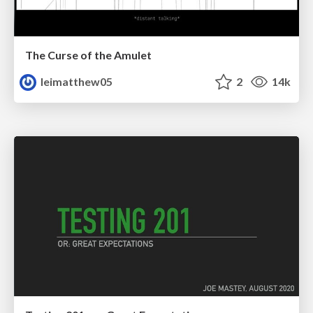
The Curse of the Amulet
leimatthew05
2
14k