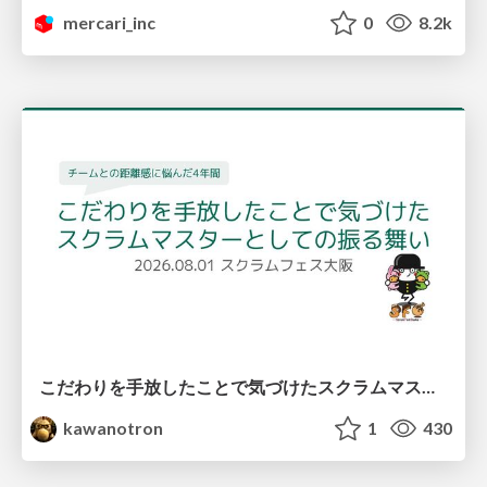
mercari_inc
0
8.2k
こだわりを手放したことで気づけたスクラムマスターとしての振る舞い
kawanotron
1
430