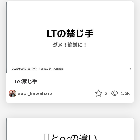
LTの禁じ手
sapi_kawahara
2
1.3k