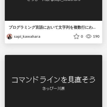
プログラミング言語において文字列を複数行にわたって だらだらと記載するアレ
sapi_kawahara
0
190