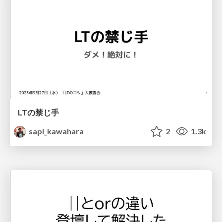
LTの禁じ手
sapi_kawahara
2
1.3k