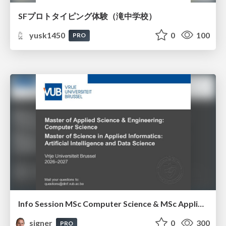
SFプロトタイピング体験（滝中学校）
yusk1450
0
100
PRO
Info Session MSc Computer Science & MSc Applied Informatics
signer
0
300
PRO