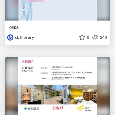
0506
cbtlibrary
0
240