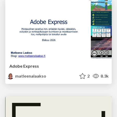
Adobe Express
matleenalaakso
2
8.3k