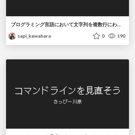
プログラミング言語において文字列を複数行にわたって だらだらと記載するアレ
sapi_kawahara
0
190