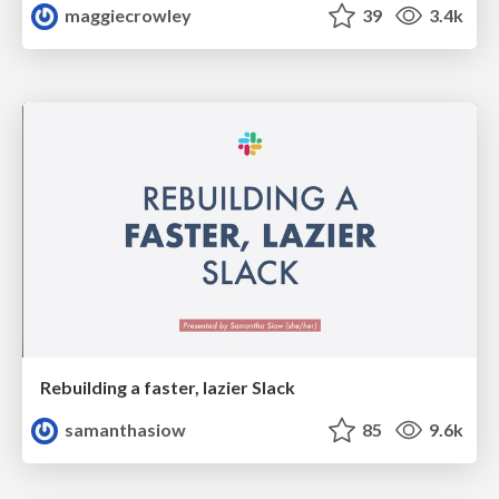
maggiecrowley
39
3.4k
Rebuilding a faster, lazier Slack
samanthasiow
85
9.6k