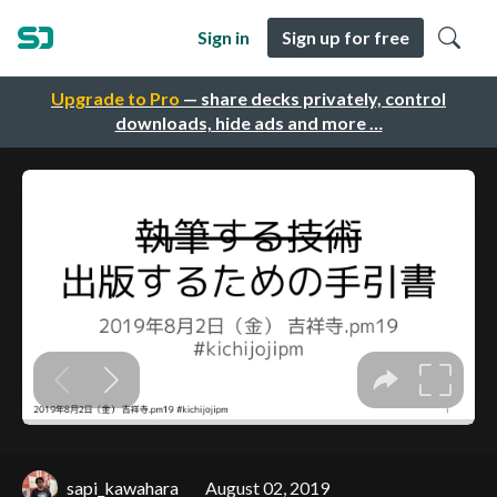
Sign in
Sign up for free
Upgrade to Pro
— share decks privately, control
downloads, hide ads and more …
sapi_kawahara
August 02, 2019