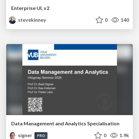
Enterprise UI, v2
stevekinney
0
140
Data Management and Analytics Specialisation
signer
0
1.9k
PRO