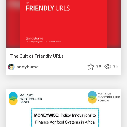
The Cult of Friendly URLs
andyhume
79
7k