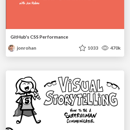
GitHub's CSS Performance
jonrohan
1033
470k