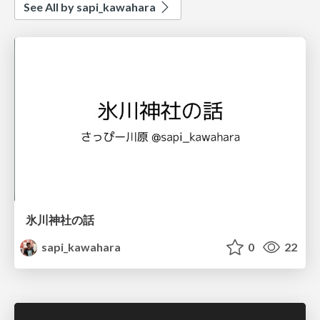
See All by sapi_kawahara
氷川神社の話
sapi_kawahara
0
22