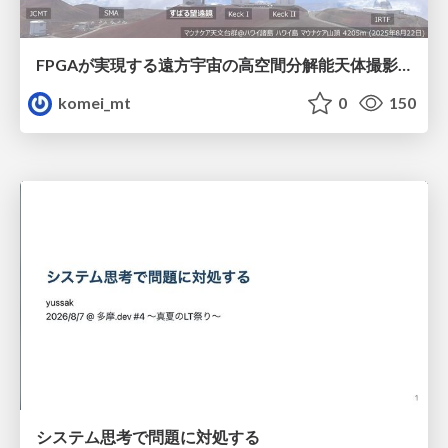
FPGAが実現する遠方宇宙の高空間分解能天体撮影 -大型地上望遠鏡の視力を補正する「補償光学」とは？-
komei_mt
0
150
システム思考で問題に対処する