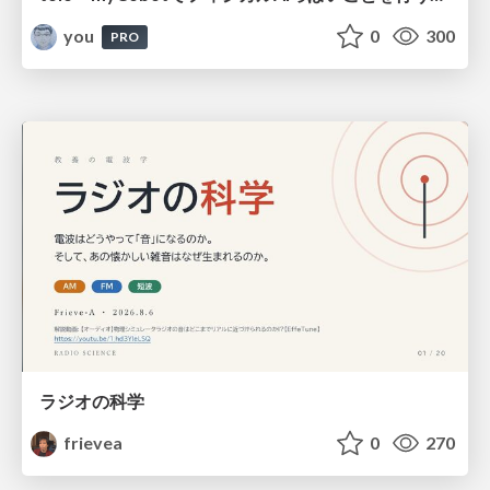
you
0
300
PRO
ラジオの科学
frievea
0
270