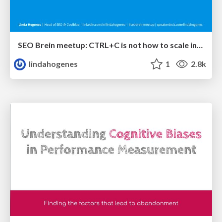
SEO Brein meetup: CTRL+C is not how to scale international SEO
lindahogenes
1
2.8k