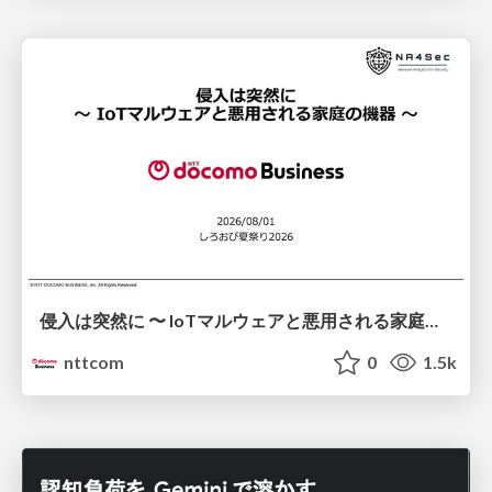
侵入は突然に 〜 IoTマルウェアと悪用される家庭の機器 ～ / When Intrusion Strikes: IoT Malware and the Abuse of Home Devices
nttcom
0
1.5k