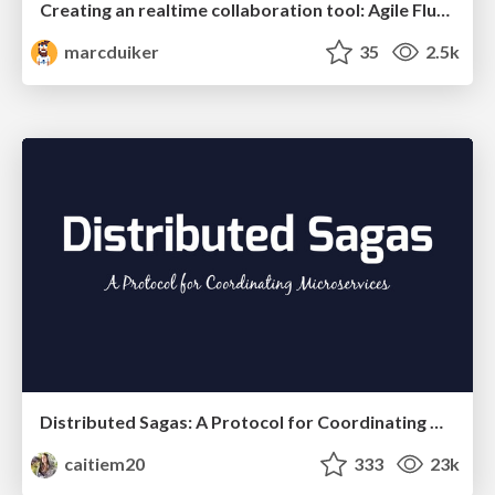
Creating an realtime collaboration tool: Agile Flush - .NET Oxford
marcduiker
35
2.5k
Distributed Sagas: A Protocol for Coordinating Microservices
caitiem20
333
23k