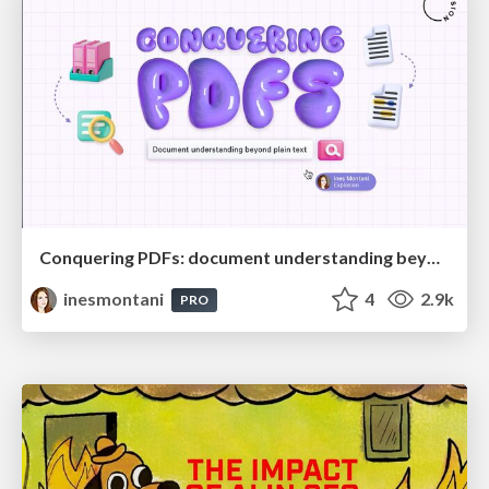
Conquering PDFs: document understanding beyond plain text
inesmontani
4
2.9k
PRO