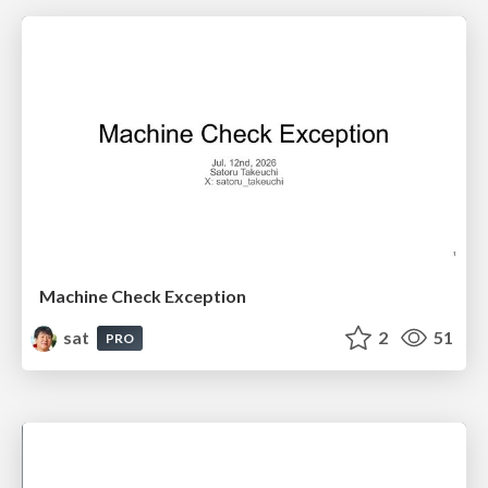
Machine Check Exception
sat
2
51
PRO