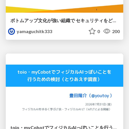
ボトムアップ文化が強い組織で セキュリティをどう根付かせていくかの現在進行形の話 / Making Security Stick in a Bottom-Up Organization
yamaguchitk333
0
200
toio・myCobotでフィジカルAIっぽいことを行うための検討（とりあえず調査） / フィジカルAI LT（IoTLTによる開催）