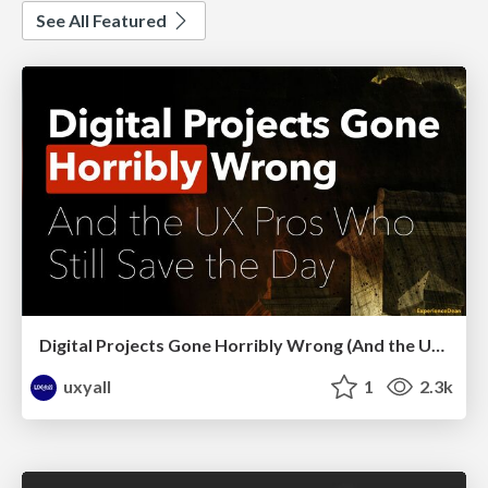
See All Featured
Digital Projects Gone Horribly Wrong (And the UX Pros Who Still Save the Day) - Dean Schuster
uxyall
1
2.3k