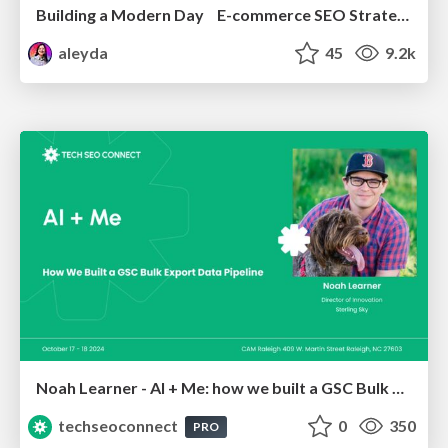
Building a Modern Day E-commerce SEO Strategy
aleyda
45
9.2k
Noah Learner - AI + Me: how we built a GSC Bulk Export data pipeline
techseoconnect
0
350
PRO