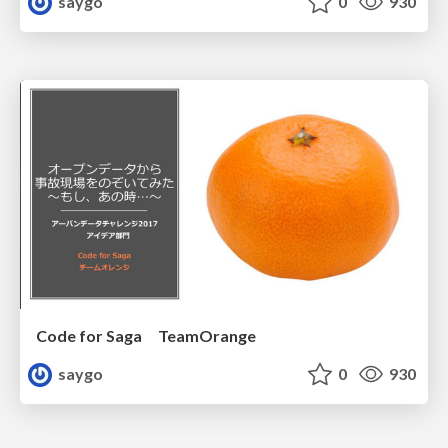
saygo
0
930
Code for Saga TeamOrange
saygo
0
930