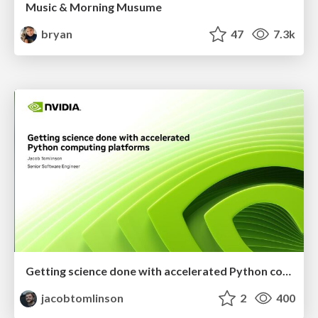
Music & Morning Musume
bryan
47
7.3k
Getting science done with accelerated Python computing platforms
jacobtomlinson
2
400