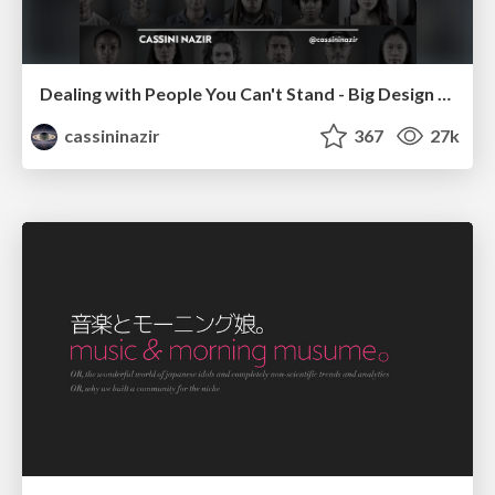
Dealing with People You Can't Stand - Big Design 2015
cassininazir
367
27k