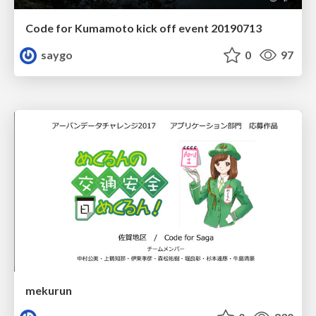
Code for Kumamoto kick off event 20190713
saygo
0
97
mekurun