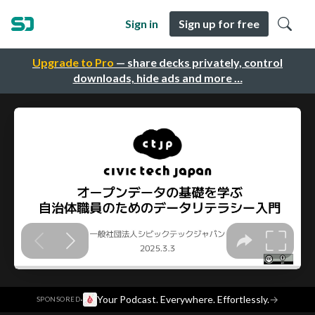
Sign in
Sign up for free
Upgrade to Pro
— share decks privately, control
downloads, hide ads and more …
·
Your Podcast. Everywhere. Effortlessly.
→
SPONSORED