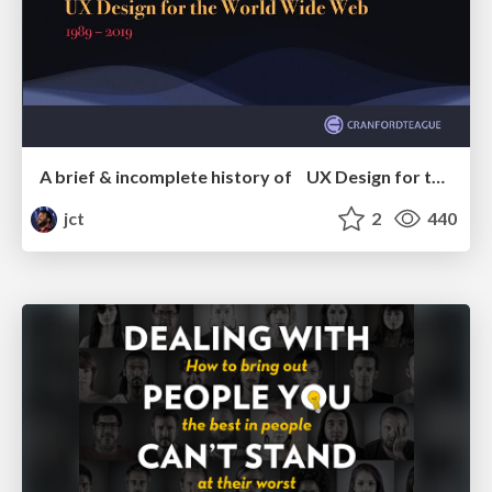
A brief & incomplete history of UX Design for the World Wide Web: 1989–2019
jct
2
440