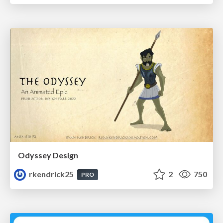
Odyssey Design
rkendrick25
2
750
PRO