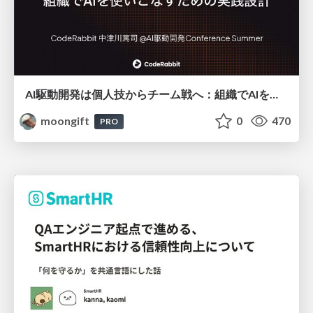
AI駆動開発は個人技からチーム戦へ：組織でAIを使いこなすための実践設計
moongift
0
470
PRO