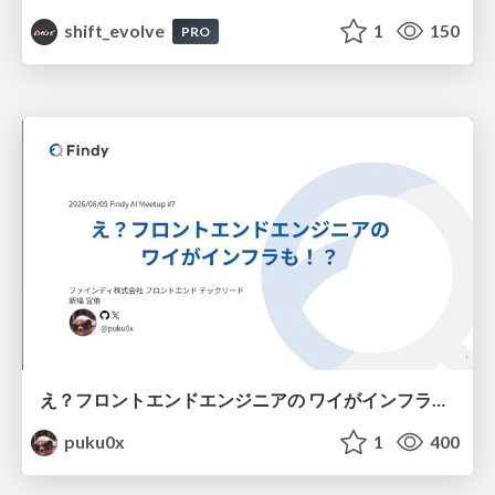
shift_evolve
1
150
PRO
え？フロントエンドエンジニアの ワイがインフラも！？
puku0x
1
400