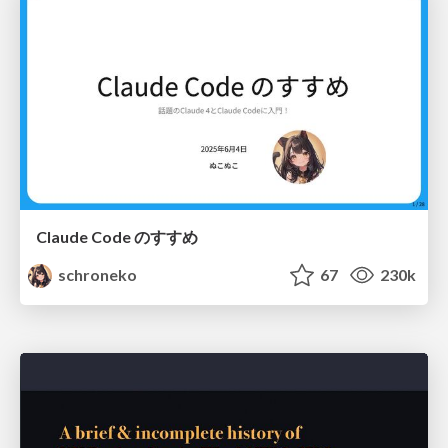
Claude Code のすすめ
schroneko
67
230k