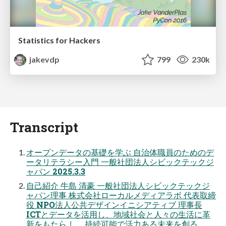
Statistics for Hackers
jakevdp
799
230k
Transcript
オープンデータの基礎を学ぶ 自治体職員のためのデ
ータリテラシー入門 一般社団法人シビックテックジ
ャパン 2025.3.3
自己紹介 牛島 清豪 一般社団法人シビックテックジ
ャパン理事 株式会社ローカルメディアラボ 代表取締
役 NPO法人公共デザインイニシアティブ 理事長
ICTとデータを活用し、地域社会と人々の生活に革
新をもたら し、持続可能で活力ある未来を創る