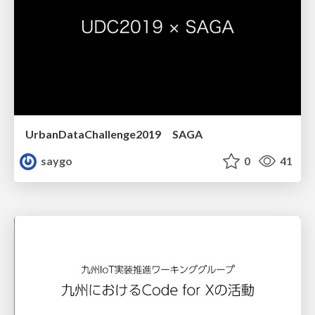
UrbanDataChallenge2019 SAGA
saygo
0
41