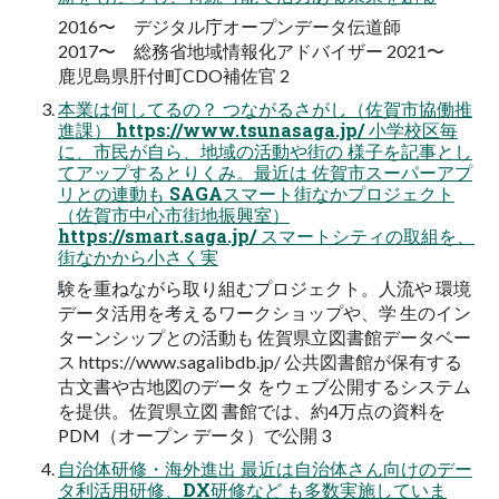
2016〜 デジタル庁オープンデータ伝道師
2017〜 総務省地域情報化アドバイザー 2021〜
鹿児島県肝付町CDO補佐官 2
本業は何してるの？ つながるさがし（佐賀市協働推
進課） https://www.tsunasaga.jp/ 小学校区毎
に、市民が自ら、地域の活動や街の 様子を記事とし
てアップするとりくみ。最近は 佐賀市スーパーアプ
リとの連動も SAGAスマート街なかプロジェクト
（佐賀市中心市街地振興室）
https://smart.saga.jp/ スマートシティの取組を、
街なかから小さく実
験を重ねながら取り組むプロジェクト。人流や 環境
データ活用を考えるワークショップや、学 生のイン
ターンシップとの活動も 佐賀県立図書館データベー
ス https://www.sagalibdb.jp/ 公共図書館が保有する
古文書や古地図のデータ をウェブ公開するシステム
を提供。佐賀県立図 書館では、約4万点の資料を
PDM（オープン データ）で公開 3
自治体研修・海外進出 最近は自治体さん向けのデー
タ利活用研修、DX研修など も多数実施していま