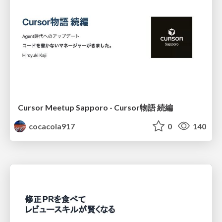
Cursor Meetup Sapporo - Cursor物語 続編
cocacola917
0
140