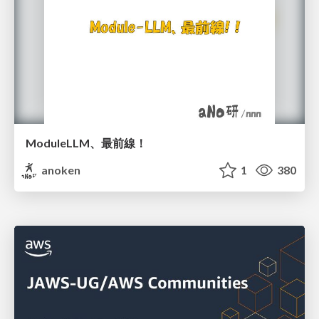
ModuleLLM、最前線！
anoken
1
380