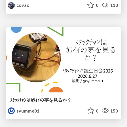
covao
0
110
ｽﾀｯｸﾁｬﾝはｶﾜｲｲの夢を見るか？
syumme01
0
150