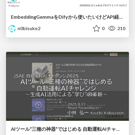
EmbeddingGemmaをDifyから使いたいけどAPI経由はつまらん #iotlt #gemma #dify
n0bisuke2
0
210
AIツール“三種の神器”ではじめる 自動運転AIチャレンジ