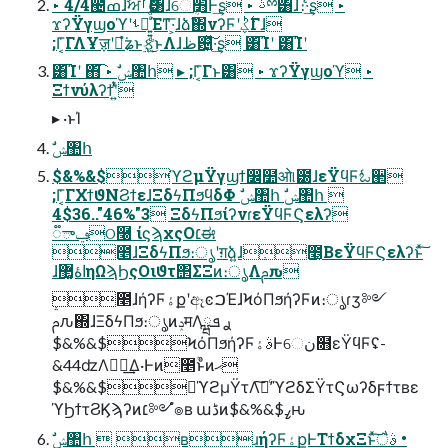
▸ 4/4౤ߘɺࣸਅࡱӨ͸ɺେ׻ܴͰ͢ʂ ▸ ࢿྉ͸ɺެ։͠·͢ʂ ▸
ϫʔΫγϣοϓʹࢀՃ͍͍ͨͩͨΈͳ͞·͕ɺձࣾ΍νʔϜʹ࣋ͪؼΓɺ
;Γ͔͑ΓΛҰॹʹಇ͘ํʑͱ࣮ફ͍ͨͩ͘͜ͱΛɺظ଴͍ͯ͠·͢ʂ ͸͡Ίʹ ͸͡Ίʹ
͸͡Ίʹ ΋͘͡ ▸ ࣗݾ঺հ ▸ ;Γ͔͑Γͱ͸ ▸ ϫʔΫγϣοϓ ▸
Ξϯνύλʔϯʹ͍ͭͯ
▸ ·ͱΊ
ࣗݾ঺հ
$&%&$ϓϩμΫγϣϯ෼໺ओ୲౰ɺεΫϥϜಓؔ੢
;Γ͔͑ΓΧϯϑΝϨϯεɺΞδϟΠϧϥδΦ ࣗݾ঺հ ࣗݾ঺հ 
4$36.."46%"3 ΞδϟΠϧίʔνɾεΫϥϜϚελʔ
૿ాݠଠ࿠ ίϛϡχςΟ׆ಈ
೥ɺΞδϟΠϧ։ൃʹग़ձ͍ɺ೥͔ΒεΫϥϜϚελʔͱͯ͠
ɺاۀ޲͚ηΩϡϦςΟιϑτ΢ΣΞͷ։ൃΛࢧԉ
೥ɺήʔϜۀքʹඈͼࠐΈɺϞόΠϧήʔϜͷ։ൃɾӡ༻
ࢧԉ΍ɺΞδϟΠϧ։ൃͷݚमΛ࣮ࢪ ܦྺ
$&%&$ϞόΠϧήʔϜࣄۀͰେن໛εΫϥϜʢ-
&44ʣΛಋೖ͢Δ·Ͱͷ೥ؒͱͦͷޙ
$&%&$ಈ͘ϓϩμΫτΛ࣠ʹͨ͠ϓϩδΣΫτϚωʔδϝϯτʙε
ϓϦϯτϨϏϡʔͷ׆༻ํ๏ʙ աڈͷ$&%&$ߨԋ