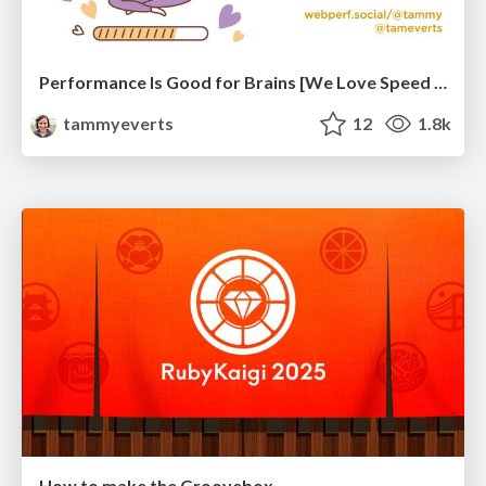
Performance Is Good for Brains [We Love Speed 2024]
tammyeverts
12
1.8k
How to make the Groovebox