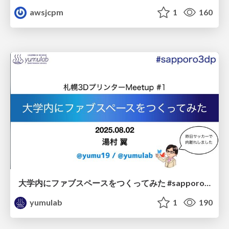
awsjcpm
1
160
大学内にファブスペースをつくってみた #sapporo3dp / Making HIU Fab
yumulab
1
190