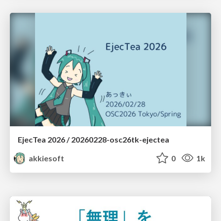
EjecTea 2026 / 20260228-osc26tk-ejectea
akkiesoft
0
1k