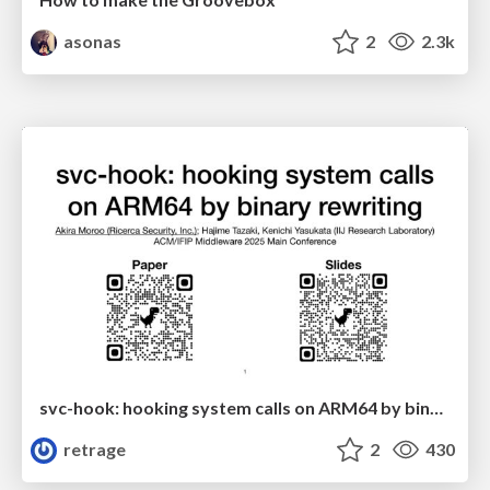
asonas
2
2.3k
svc-hook: hooking system calls on ARM64 by binary rewriting
retrage
2
430