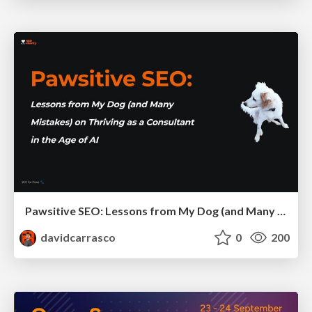
Pawsitive SEO: Lessons from My Dog (and Many Mistakes) on Thriving as a Consultant in the Age of AI
davidcarrasco
0
200