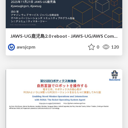
JAWS-UG鹿児島2.0 reboot - JAWS-UG/AWS Communitiesのご紹介
awsjcpm
0
120