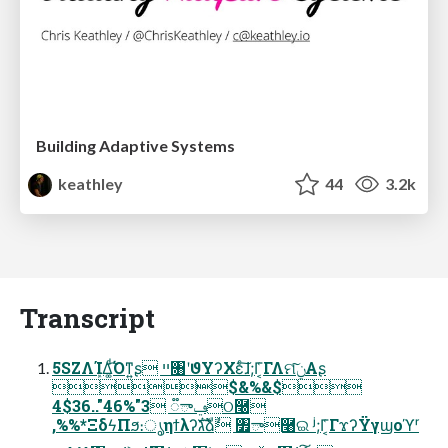
Building Adaptive Systems
keathley
44
3.2k
Transcript
5SZΛܾΊΔ͚ͩ͡Όͳ͍ʂ ײ৘ʹϑΥʔΧεͨ͠ɺ;Γ͔͑ΓΛମݧ͠Α͏ʂ
$&%&$
4$36.."46%"3 ૿ాݠଠ࿠
,%%*ΞδϟΠϧ։ൃηϯλʔגࣜձࣾ ৿ా࿨ଇ ʲ;Γ͔͑ΓϫʔΫγϣοϓʳ