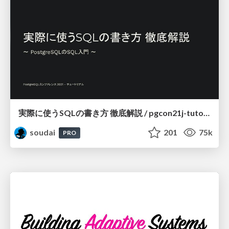
実際に使うSQLの書き方 徹底解説 / pgcon21j-tutorial
soudai
201
75k
PRO