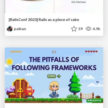
[RailsConf 2023] Rails as a piece of cake
palkan
59
6.9k