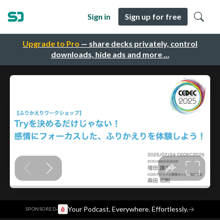
Sign in
Sign up for free
Upgrade to Pro
— share decks privately, control
downloads, hide ads and more …
·
Your Podcast. Everywhere. Effortlessly.
→
SPONSORED