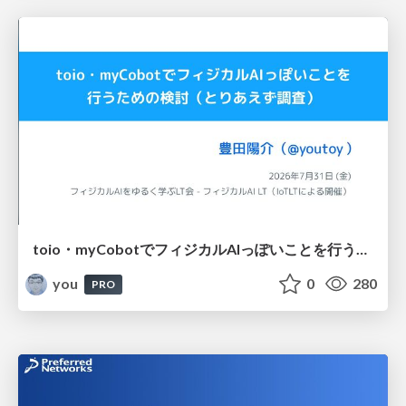
toio・myCobotでフィジカルAIっぽいことを行うための検討（とりあえず調査） / フィジカルAI LT（IoTLTによる開催）
you
0
280
PRO