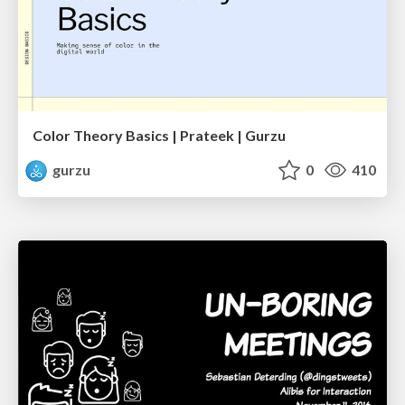
Color Theory Basics | Prateek | Gurzu
gurzu
0
410