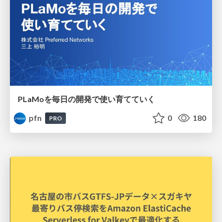
PLaMoを毎日の開発で使い育てていく
pfn
0
180
PRO