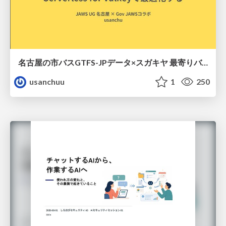
名古屋の市バスGTFS-JPデータ×スガキヤ 最寄りバス停検索をAmazon ElastiCache Serverless for Valkeyで最適化する
usanchuu
1
250