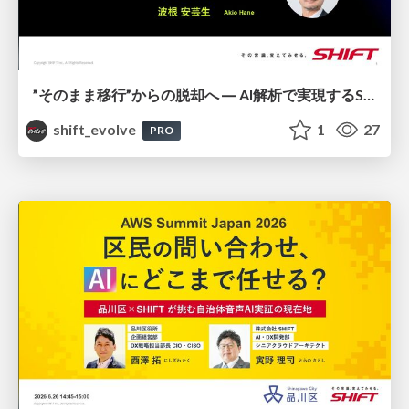
”そのまま移行”からの脱却へ ― AI解析で実現するSAP S/4HANA導入成功メソッド / 20260729 Akio Hane
shift_evolve
1
27
PRO