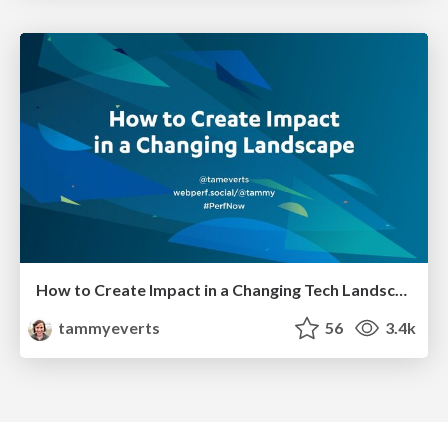
How to Create Impact in a Changing Tech Landscape [PerfNow 2023]
tammyeverts
56
3.4k