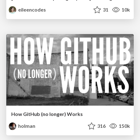
eileencodes
31
10k
How GitHub (no longer) Works
holman
316
150k