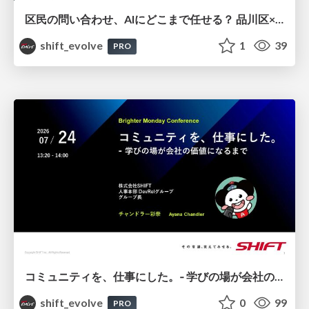
区民の問い合わせ、AIにどこまで任せる？ 品川区×SHIFTが挑む自治体音声AI実証の現在地 / 20260626 Taku Nishizawa and Satoshi Torano
shift_evolve
1
39
PRO
コミュニティを、仕事にした。‐ 学びの場が会社の価値になるまで / 20260724 Ayana Chandler
shift_evolve
0
99
PRO