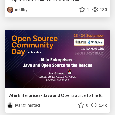
mkilby
1
180
AI in Enterprises - Java and Open Source to the Rescue
ivargrimstad
0
1.4k