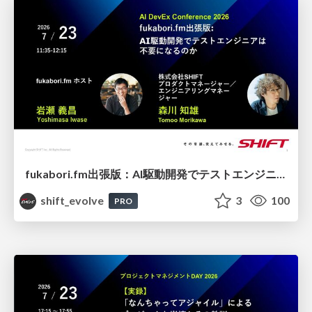
fukabori.fm出張版：AI駆動開発でテストエンジニアは不要になるのか / 20260723 Yoshimasa Iwase & Tomoo Morikawa
shift_evolve
3
100
PRO