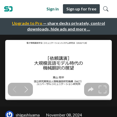
Sign in
Sign up for free
Upgrade to Pro
— share decks privately, control
downloads, hide ads and more …
shigashiyama
November 08, 2024