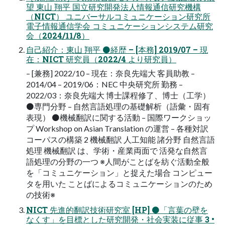
望 東山 翔平 国立研究開発法人情報通信研究機構
（NICT） ユニバーサルコミュニケーション研究所
電子情報通信学会 コミュニケーションシステム研究
会（2024/11/8）
自己紹介：東山 翔平 ⚫経歴 – [本務] 2019/07 – 現
在：NICT 研究員（2022/4 より研究員）
– [兼務] 2022/10 – 現在：奈良先端大 客員助教 –
2014/04 – 2019/06：NEC 中央研究所 勤務 –
2022/03：奈良先端大 博士課程修了、博士（工学）
⚫専門分野 – 自然言語処理の基礎解析（語彙・固有
表現） ⚫機械翻訳に関する活動 – 国際ワークショッ
プ Workshop on Asian Translation の運営 – 各種対訳
コーパスの構築 2 機械翻訳 人工知能 諸分野 自然言語
処理 機械翻訳 は、学術・産業両面で 活発な自然言
語処理の分野の一つ ※人間がことばを紡ぐ活動全般
を「コミュニケーション」と捉えた場合 コンピュー
タを用いた ことばによるコミュニケーションのため
の技術※
NICT 先進的翻訳技術研究室 [HP] ⚫「言葉の壁を
なくす」を目標とした研究開発・社会実装に従事 3 •