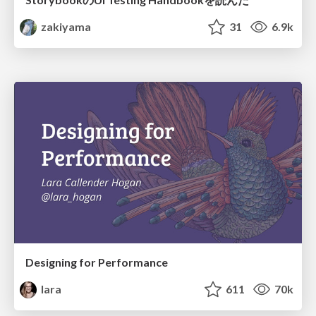
zakiyama
31
6.9k
Designing for Performance
lara
611
70k