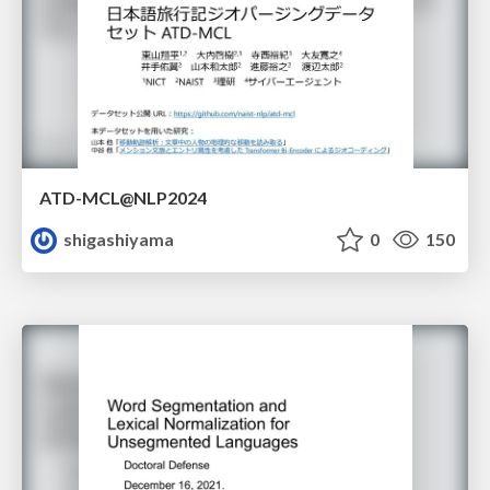
ATD-MCL@NLP2024
shigashiyama
0
150