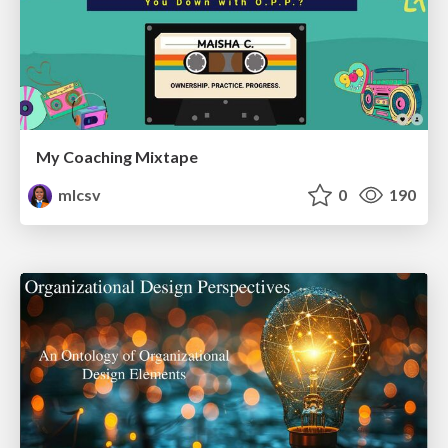
My Coaching Mixtape
mlcsv
0
190