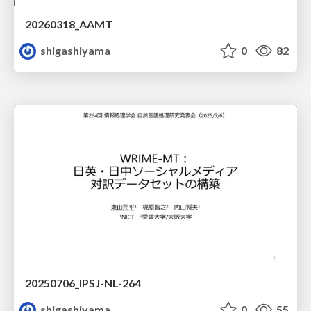
20260318_AAMT
shigashiyama
0
82
20250706_IPSJ-NL-264
shigashiyama
0
55