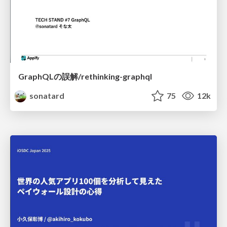
GraphQLの誤解/rethinking-graphql
sonatard
75
12k