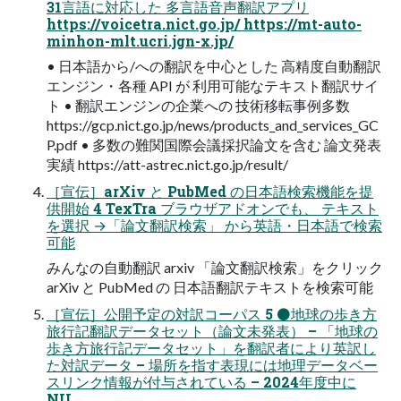
31言語に対応した 多言語音声翻訳アプリ
https://voicetra.nict.go.jp/ https://mt-auto-
minhon-mlt.ucri.jgn-x.jp/
• 日本語から/への翻訳を中心とした 高精度自動翻訳
エンジン・各種 API が 利用可能なテキスト翻訳サイ
ト • 翻訳エンジンの企業への 技術移転事例多数
https://gcp.nict.go.jp/news/products_and_services_GC
P.pdf • 多数の難関国際会議採択論文を含む 論文発表
実績 https://att-astrec.nict.go.jp/result/
［宣伝］arXiv と PubMed の日本語検索機能を提
供開始 4 TexTra ブラウザアドオンでも、 テキスト
を選択 →「論文翻訳検索」 から英語・日本語で検索
可能
みんなの自動翻訳 arxiv 「論文翻訳検索」をクリック
arXiv と PubMed の 日本語翻訳テキストを検索可能
［宣伝］公開予定の対訳コーパス 5 ⚫地球の歩き方
旅行記翻訳データセット（論文未発表） – 「地球の
歩き方旅行記データセット」を翻訳者により英訳し
た対訳データ – 場所を指す表現には地理データベー
スリンク情報が付与されている – 2024年度中に
NII