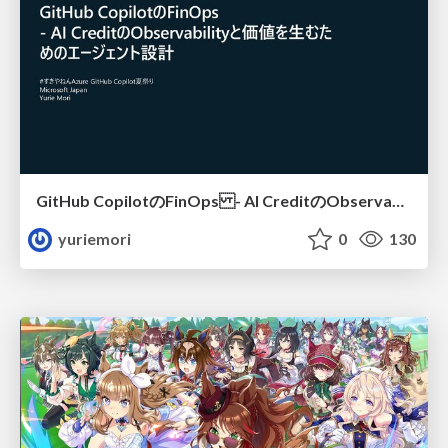
GitHub CopilotのFinOps - AI CreditのObservabilityと価値を生むためのエージェント設計
yuriemori
0
130