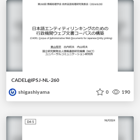
CADEL@IPSJ-NL-260
shigashiyama
0
190