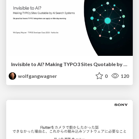
Invisible to AI? Making TYPO3 Sites Quotable by AI Search Systems
wolfgangwagner
0
120