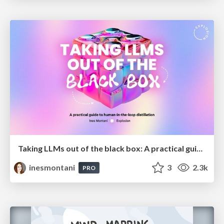
Taking LLMs out of the black box: A practical guide to human-in-the-loop distillation
inesmontani
3
2.3k
PRO