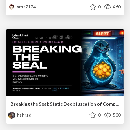
smt7174
0
460
Breaking the Seal: Static Deobfuscation of Compiled V8 JavaScript Bytecode Malware
hshrzd
0
530