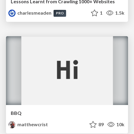
Lessons Learnt from Crawling 1000+ Websites
charlesmeaden
1
1.5k
PRO
BBQ
matthewcrist
89
10k