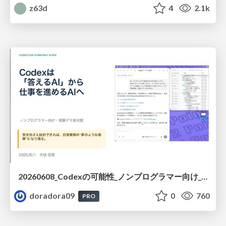
z63d
4
2.1k
20260608_Codexの可能性_ノンプログラマー向け_大城追記
doradora09
0
760
PRO