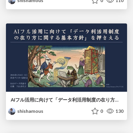
shishamous
0
110
AIフル活用に向けて「データ利活用制度の在り方に関する基本方針」を押さえる
shishamous
0
130