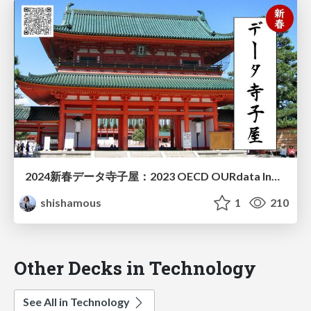
2024新春データ寺子屋：2023 OECD OURdata Indexを読み解く
shishamous
1
210
Other Decks in Technology
See All in Technology