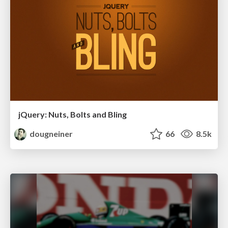
jQuery: Nuts, Bolts and Bling
dougneiner
66
8.5k