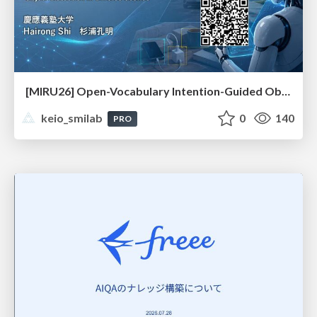
[MIRU26] Open-Vocabulary Intention-Guided Object Detection in Diverse Scenes
keio_smilab
0
140
PRO