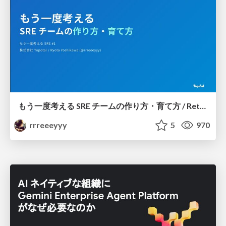
もう一度考える SRE チームの作り方・育て方 / Rethinking SRE #1: Building and Growing SRE Teams
rrreeeyyy
5
970