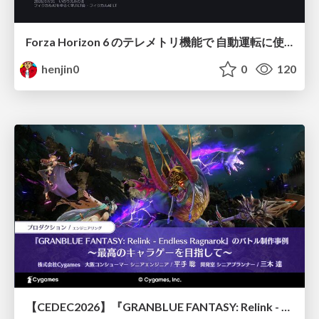
Forza Horizon 6 のテレメトリ機能で 自動運転に使えそうな学習データを集める話
henjin0
0
120
【CEDEC2026】『GRANBLUE FANTASY: Relink - Endless Ragnarok』のバトル制作事例 ～最高のキャラゲーを目指して～