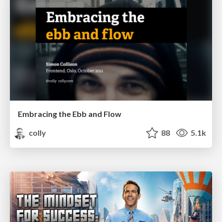
Embracing the Ebb and Flow
colly
88
5.1k