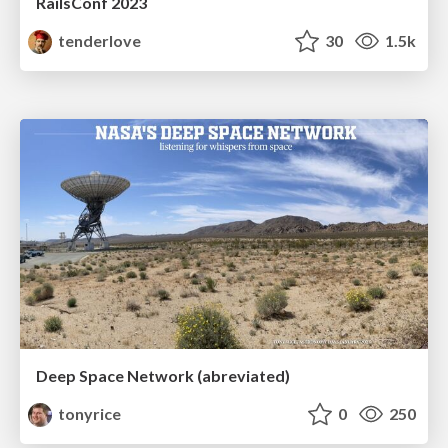
RailsConf 2023
tenderlove
30
1.5k
Deep Space Network (abreviated)
tonyrice
0
250