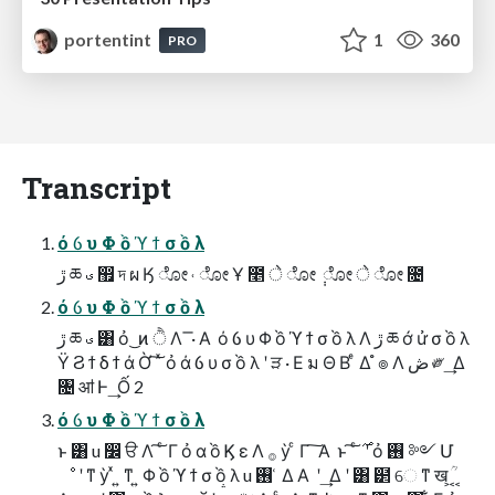
portentint
1
360
PRO
Transcript
ό ỽ υ Φ ồ ϓ ϯ σ ồ λ
ڙ ཆ ࣉ ඿ দ ผ Ӄ ೋ ˓ ೋ Ұ ೥ े ೋ ݄ ೋ े ೋ ೔
ό ỽ υ Φ ồ ϓ ϯ σ ồ λ
ڙ ཆ ࣉ ͸ ỏ ͜ ͷ ੈ Λ ͞ · Α ͏ ό ỽ υ Φ ồ ϓ ϯ σ ồ λ Λ ڙ ཆ ớ ử σ ồ λ
Ϋ Ϩ ϯ δ ϯ ά Ờ ͠ ͯ ỏ ά ỽ υ σ ồ λ ʹ ੜ · Ε ม Θ Β ͤ Δ ํ ๏ Λ ڞ ༗ ͢ Δ
৔ ॴ Ͱ ͢ Ố 2
ό ỽ υ Φ ồ ϓ ϯ σ ồ λ
ͱ ͸ u ෼ ੳ Λ ͠ ͨ Γ ỏ α ồ Ϗ ε Λ ࡞ ỳ ͨ Γ ͠ Α ͏ ͱ ͠ ͨ ࣌ ʹ ỏ ࢖ ༻ Մ
ೳ ʹ ͳ ỳ ͯ ͍ ͳ ͍ Φ ồ ϓ ϯ σ ồ λ u ࢖ ͑ Δ Α ͏ ʹ ͢ Δ ʹ ͸ ๲ େ ͳ ख ؒ ͕ ͔ ͔