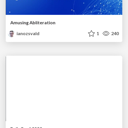
Amusing Abliteration
ianozsvald
1
240