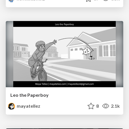
Leo the Paperboy
mayatellez
8
2.1k