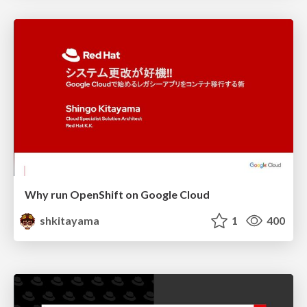
Why run OpenShift on Google Cloud
shkitayama
1
400