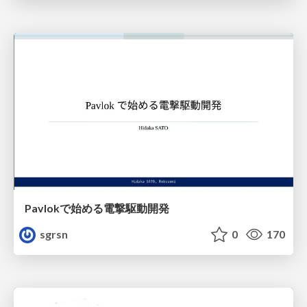
Pavlokで始める電撃駆動開発
sgrsn
0
170