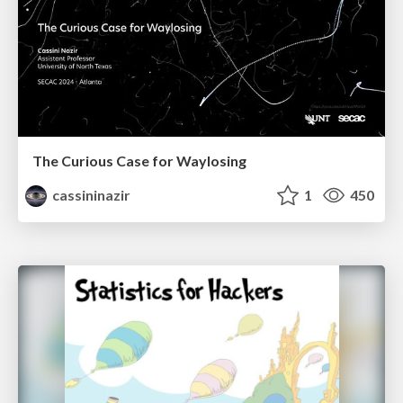
The Curious Case for Waylosing
cassininazir
1
450