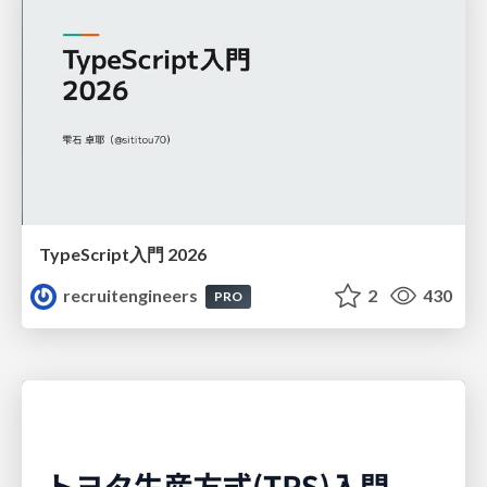
TypeScript入門 2026
recruitengineers
2
430
PRO