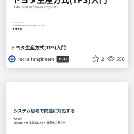
トヨタ⽣産⽅式(TPS)⼊⾨
recruitengineers
2
550
PRO