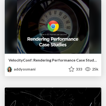
VelocityConf: Rendering Performance Case Studies
addyosmani
333
25k