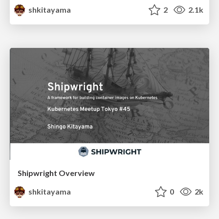
shkitayama
2
2.1k
Shipwright Overview
shkitayama
0
2k