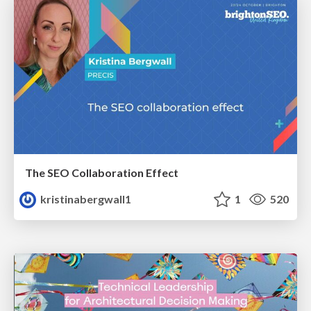
The SEO Collaboration Effect
kristinabergwall1
1
520