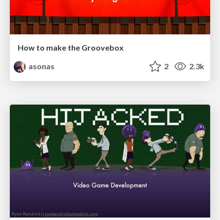
How to make the Groovebox
asonas
2
2.3k