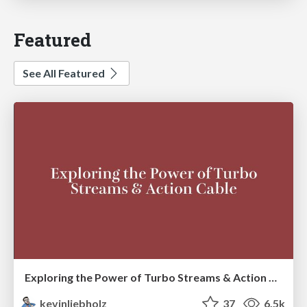
Featured
See All Featured
Exploring the Power of Turbo Streams & Action Cable | RailsConf2023
kevinliebholz
37
6.5k