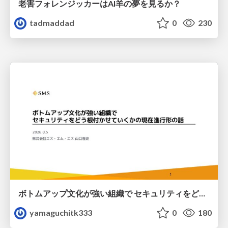
老害フォレンジッカーはAI羊の夢を見るか？
tadmaddad
0
230
ボトムアップ文化が強い組織で セキュリティをどう根付かせていくかの現在進行形の話 / Making Security Stick in a Bottom-Up Organization
yamaguchitk333
0
180