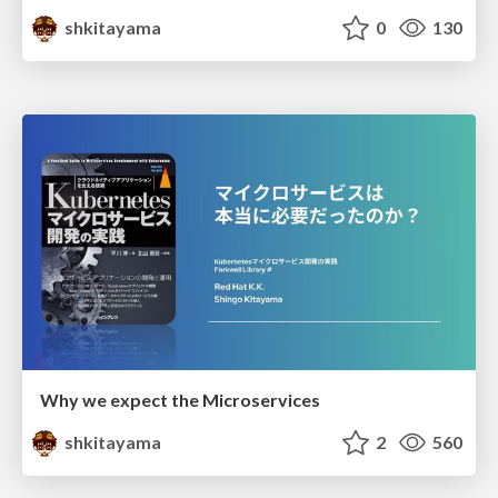
shkitayama
0
130
Why we expect the Microservices
shkitayama
2
560