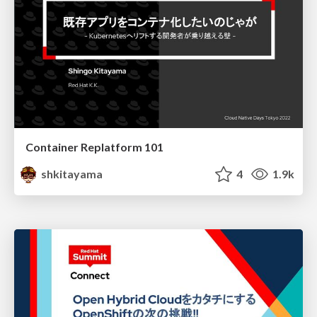
Container Replatform 101
shkitayama
4
1.9k