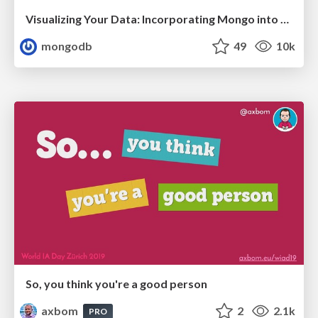
Visualizing Your Data: Incorporating Mongo into Loggly Infrastructure
mongodb
49
10k
So, you think you're a good person
axbom
2
2.1k
PRO