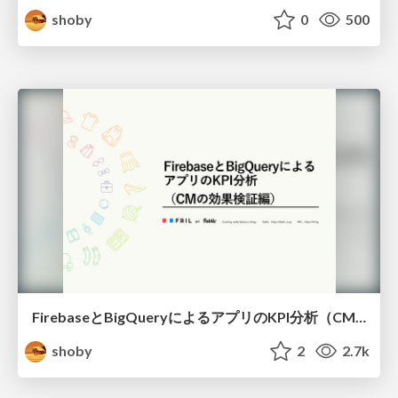
shoby
0
500
FirebaseとBigQueryによるアプリのKPI分析（CMの効果検証編）
shoby
2
2.7k