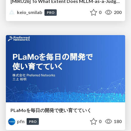
[MIRU26] To What Extent Does MLLM-as-a-Judge Exhibit Cross-Model Preference Bias?
keio_smilab
0
200
PRO
PLaMoを毎日の開発で使い育てていく
pfn
0
180
PRO