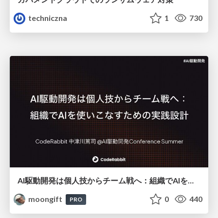
techniczna
1
730
AI駆動開発は個人技からチーム戦へ：組織でAIを使いこなすための実践設計
moongift
0
440
PRO