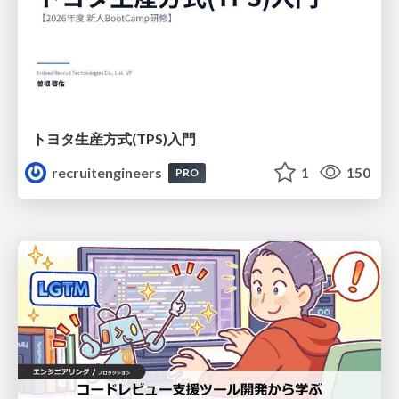
トヨタ⽣産⽅式(TPS)⼊⾨
recruitengineers
1
150
PRO