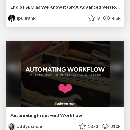
End of SEO as We Know It (SMX Advanced Version)
ipullrank
3
4.3k
Automating Front-end Workflow
addyosmani
1370
210k