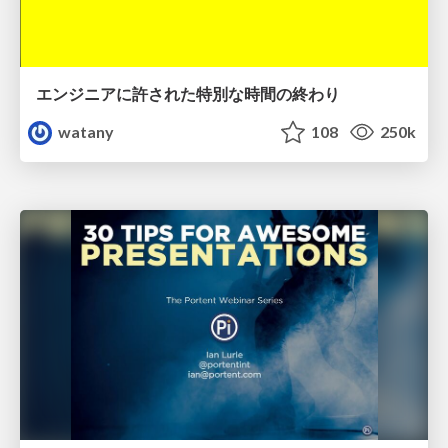
エンジニアに許された特別な時間の終わり
watany
108
250k