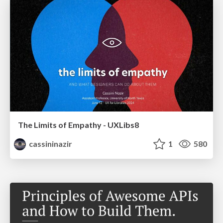
The Limits of Empathy - UXLibs8
cassininazir
1
580