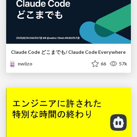
Claude Code どこまでも/ Claude Code Everywhere
nwiizo
66
57k