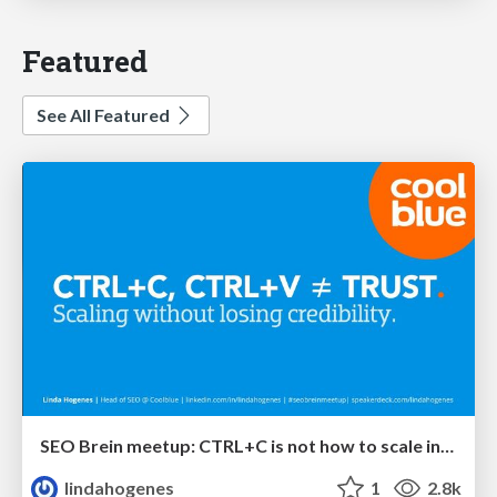
Featured
See All Featured
SEO Brein meetup: CTRL+C is not how to scale international SEO
lindahogenes
1
2.8k