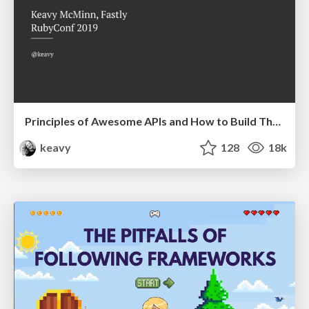
Principles of Awesome APIs and How to Build Them.
keavy
128
18k