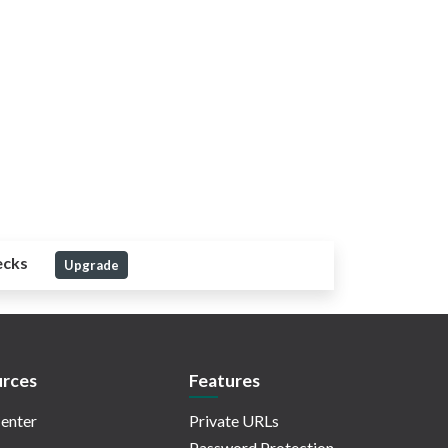
ecks
Upgrade
rces
Features
enter
Private URLs
Password Protection