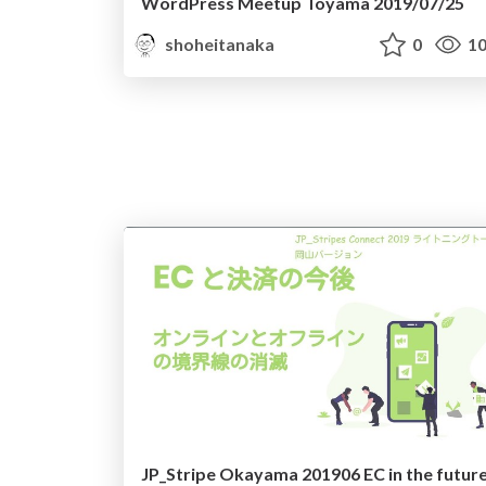
WordPress Meetup Toyama 2019/07/25
shoheitanaka
0
10
JP_Stripe Okayama 201906 EC in the futur