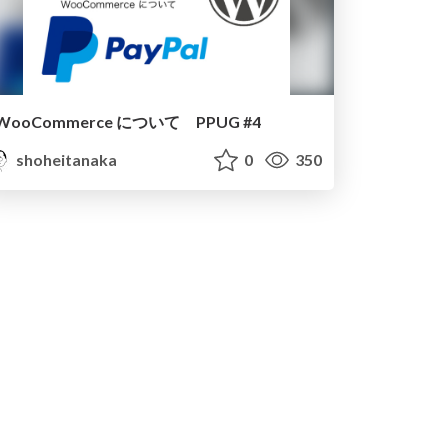
WooCommerce について PPUG #4
shoheitanaka
0
350