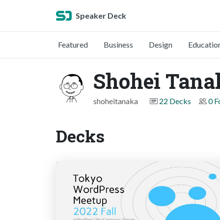
Speaker Deck
Featured
Business
Design
Educatio
Shohei Tana
shoheitanaka
22 Decks
0 F
Decks