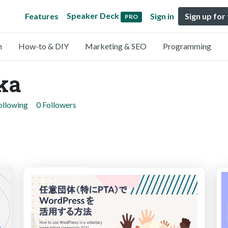
Speaker Deck
Features
Sign in
Sign up for
PRO
n
How-to & DIY
Marketing & SEO
Programming
ka
ollowing
0 Followers