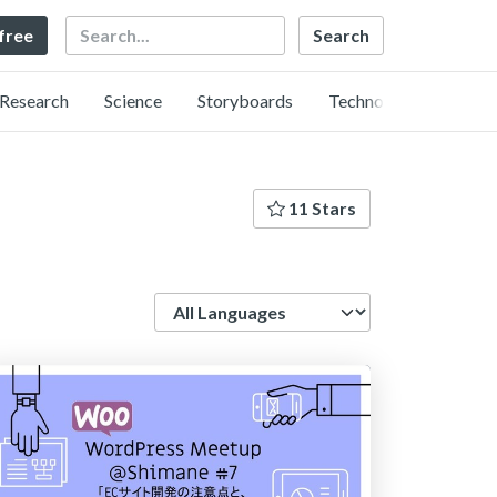
Search
 free
Research
Science
Storyboards
Technology
11 Stars
Language