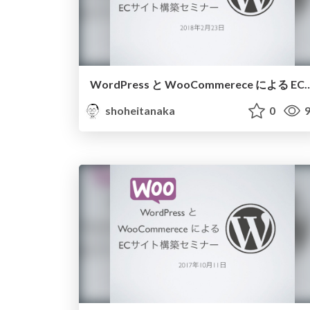
WordPress と WooCommerece に
shoheitanaka
0
9