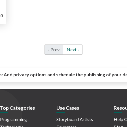
0
‹ Prev
Next ›
o:
Add privacy options and schedule the publishing of your d
Top Categories
Use Cases
Resou
Programming
Storyboard Artists
Help C
Technology
Educators
Blog