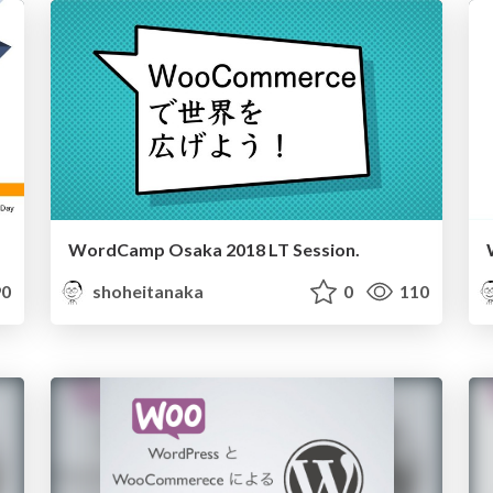
WordCamp Osaka 2018 LT Session.
0
shoheitanaka
0
110