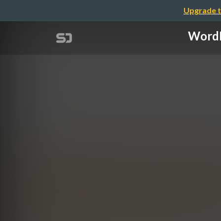
Upgrade t
Wor