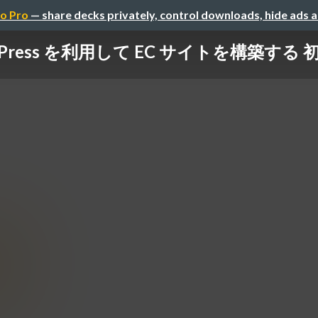
o Pro
— share decks privately, control downloads, hide ads 
dPress を利用して EC サイトを構築する