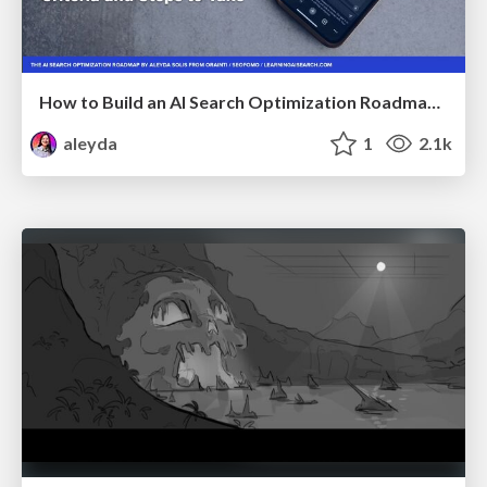
How to Build an AI Search Optimization Roadmap - Criteria and Steps to Take #SEOIRL
aleyda
1
2.1k