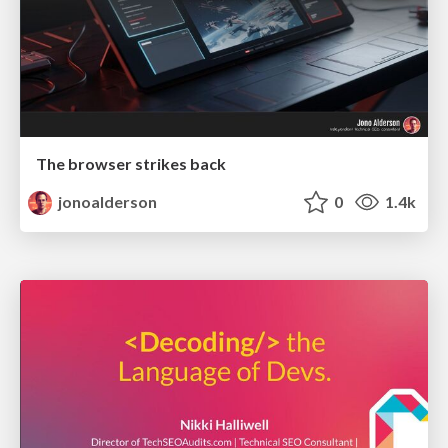
The browser strikes back
jonoalderson
0
1.4k