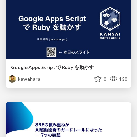
Google Apps Script で Ruby を動かす
kawahara
0
130