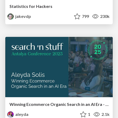
Statistics for Hackers
jakevdp
799
230k
Winning Ecommerce Organic Search in an AI Era - #searchnstuff2025
aleyda
1
2.1k