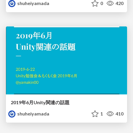
shuheiyamada
0
420
2019年6月Unity関連の話題
shuheiyamada
1
410