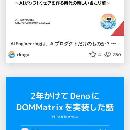
AI Engineeringは、AIプロダクトだけのものか？ 〜AIがソフトウェアを作る時代の新しい当たり前〜 / No AI in your product. AI Engineering in your development.
rkaga
4
350