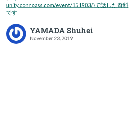
unity.connpass.com/event/151903/)で話した資料
です
。
YAMADA Shuhei
November 23, 2019