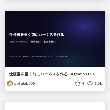
仕様書を書く前にハーネスを作る - Agent Native開発は「探索を速く、判定を固く」
gotalab555
4
1.5k