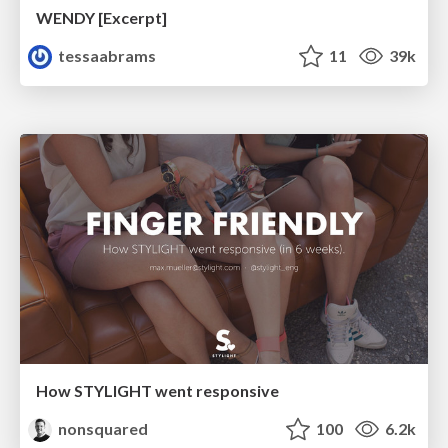
WENDY [Excerpt]
tessaabrams
11
39k
How STYLIGHT went responsive
nonsquared
100
6.2k