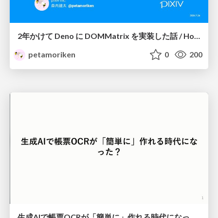
2年かけて Deno に DOMMatrix を実装した話 / How I implemented DOMMatrix in Deno over two years
petamoriken
0
200
生成AIで帳票OCRが「簡単に」作れる時代になった？