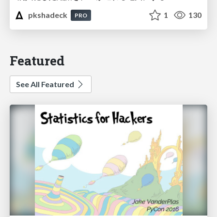
pkshadeck
1
130
PRO
Featured
See All Featured