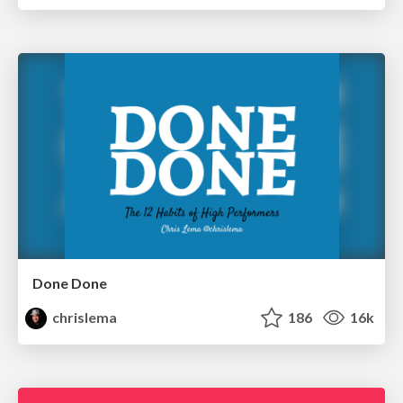
Done Done
chrislema
186
16k