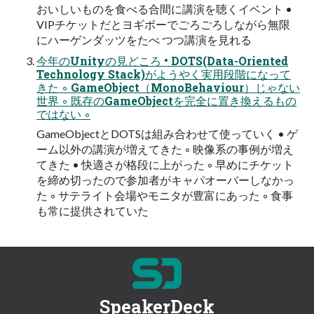
おいしいものを食べる合間に講演を聴くイベント •
VIPチケットだとヨギボーでごろごろしながら無限
にハーゲンダッツをたべ つつ講演を見れる
今年のUnityの見どころ • DOTS(Data-Oriented
Technology Stack)がようやく実用段階になって
きた ◦ GameObject（MonoBehaviour）じゃない
世界 ◦ 既存のGameObjectを完全に置き換えるもの
ではない ◦
GameObjectとDOTSは組み合わせて使っていく • ゲ
ーム以外の講演が増えてきた ◦ 映像系の事例が増え
てきた • 快適さが格段に上がった ◦ 早めにチケット
を締め切ったので参加者がキャパオーバーしなかっ
た ◦ サテライト会場やモニタが豊富にあった ◦ 食事
も常に提供されていた
SpeakerDeck