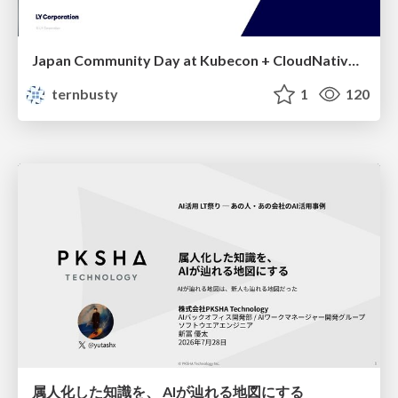
Japan Community Day at Kubecon + CloudNativeCon Japan 2026: Learning Container Privilege Control by Building My Own Low-Level Container Runtime
ternbusty
1
120
属人化した知識を、 AIが辿れる地図にする