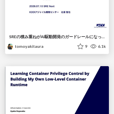
SREの積み重ねがAI駆動開発のガードレールになった ― 7つの実践/SRE Guardrails The 7
tomoyakitaura
9
6.1k