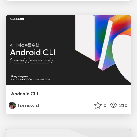
Android CLI
fornewid
0
210