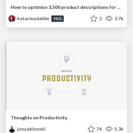
How to optimise 3,500 product descriptions for ecommerce in one day using ChatGPT
katarinadahlin
2
3.7k
PRO
Thoughts on Productivity
jonyablonski
76
5.3k