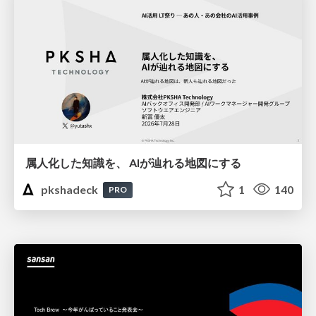
属人化した知識を、 AIが辿れる地図にする
pkshadeck
1
140
PRO