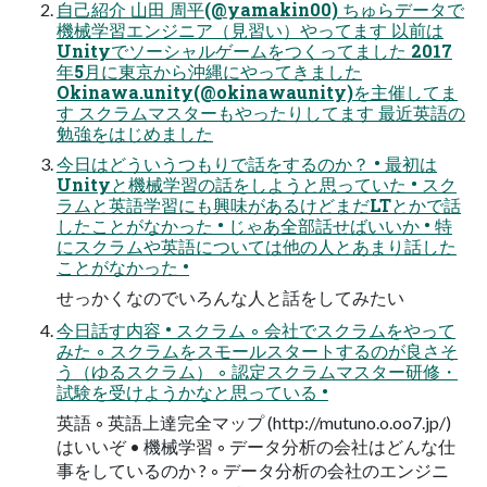
自己紹介 山田 周平(@yamakin00) ちゅらデータで
機械学習エンジニア（見習い）やってます 以前は
Unityでソーシャルゲームをつくってました 2017
年5月に東京から沖縄にやってきました
Okinawa.unity(@okinawaunity)を主催してま
す スクラムマスターもやったりしてます 最近英語の
勉強をはじめました
今日はどういうつもりで話をするのか？ • 最初は
Unityと機械学習の話をしようと思っていた • スク
ラムと英語学習にも興味があるけどまだLTとかで話
したことがなかった • じゃあ全部話せばいいか • 特
にスクラムや英語については他の人とあまり話した
ことがなかった •
せっかくなのでいろんな人と話をしてみたい
今日話す内容 • スクラム ◦ 会社でスクラムをやって
みた ◦ スクラムをスモールスタートするのが良さそ
う（ゆるスクラム） ◦ 認定スクラムマスター研修・
試験を受けようかなと思っている •
英語 ◦ 英語上達完全マップ (http://mutuno.o.oo7.jp/)
はいいぞ • 機械学習 ◦ データ分析の会社はどんな仕
事をしているのか ? ◦ データ分析の会社のエンジニ