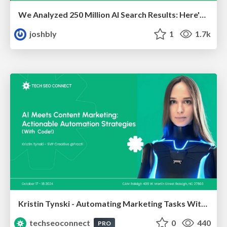
We Analyzed 250 Million AI Search Results: Here's What I Found
joshbly
1
1.7k
Kristin Tynski - Automating Marketing Tasks With AI
techseoconnect
0
440
PRO