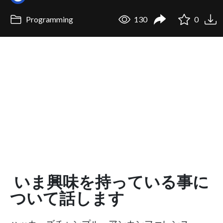
Programming
130
0
いま興味を持っている事に
ついて話します