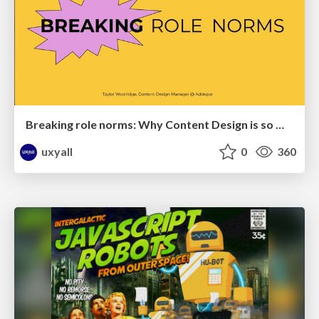
Breaking role norms: Why Content Design is so much more than writing copy - Taylor Woolridge
uxyall
0
360