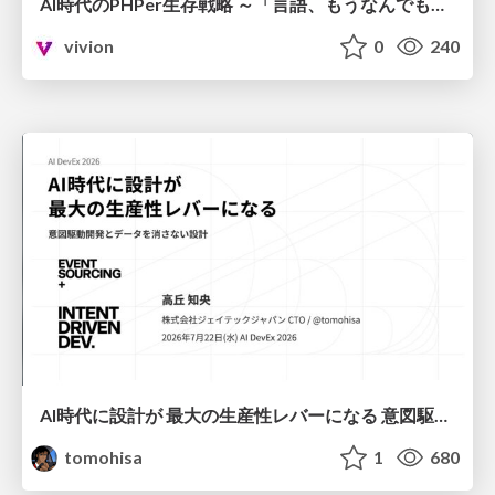
AI時代のPHPer生存戦略 ～「言語、もうなんでもよくない？」に本気で向き合う～
vivion
0
240
AI時代に設計が 最大の生産性レバーになる 意図駆動開発とデータを消さない設計｜Don't Delete Your Data or Your Intent — Design as the Deepest Lever in the AI Era
tomohisa
1
680