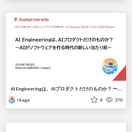
AI Engineeringは、AIプロダクトだけのものか？ 〜AIがソフトウェアを作る時代の新しい当たり前〜 / No AI in your product. AI Engineering in your development.
rkaga
4
370