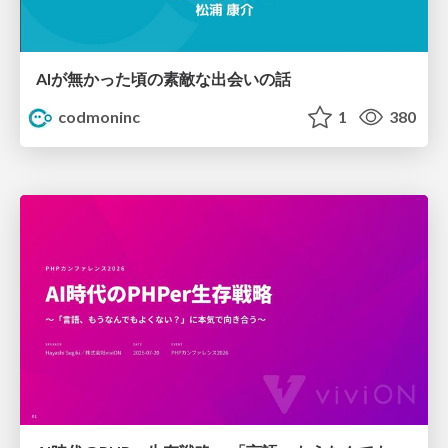
AIが無かった頃の素敵な出会いの話
codmoninc
1
380