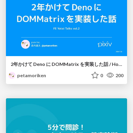
2年かけて Deno に DOMMatrix を実装した話 / How I implemented DOMMatrix in Deno over two years
petamoriken
0
200