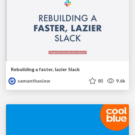
Rebuilding a faster, lazier Slack
samanthasiow
85
9.6k