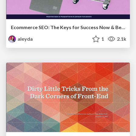
Ecommerce SEO: The Keys for Success Now & Beyond - #SERPConf2024
aleyda
1
2.1k