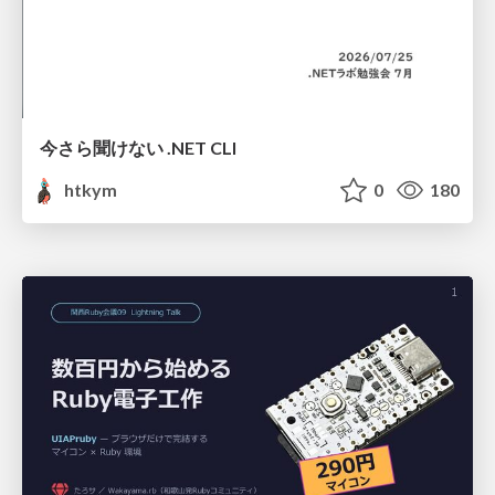
今さら聞けない .NET CLI
htkym
0
180