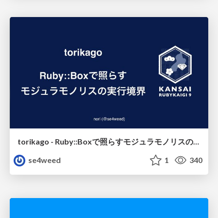
torikago - Ruby::Boxで照らすモジュラモノリスの実行境界
se4weed
1
340