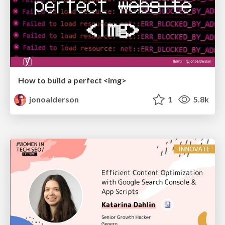
How to build a perfect <img>
jonoalderson
1
5.8k