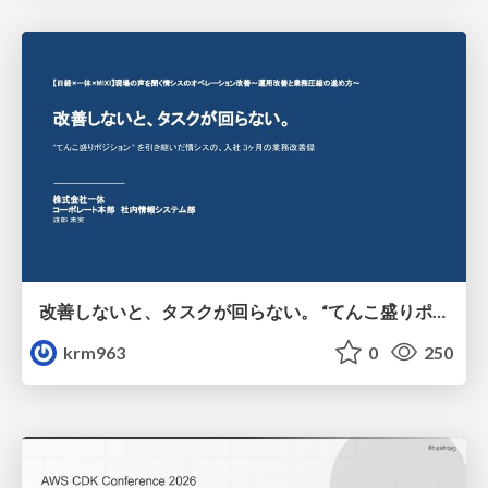
改善しないと、タスクが回らない。 “てんこ盛りポジション” を引き継いだ情シスの、入社3ヶ月の業務改善録
krm963
0
250