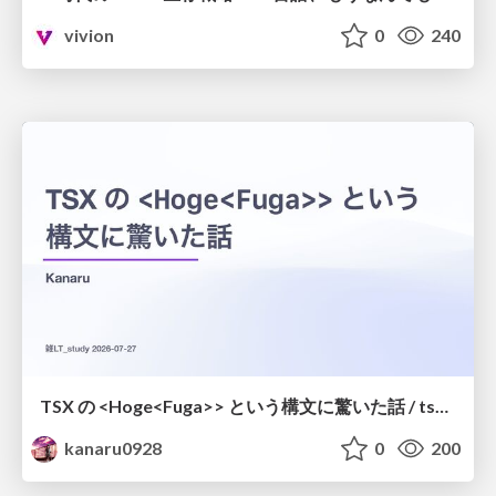
vivion
0
240
TSX の <Hoge<Fuga>> という構文に驚いた話 / tsx-type-argument-syntax
kanaru0928
0
200