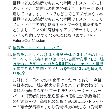
世界中どんな場所でもどんな時間でもスムーズ にも
のがトドク、次世代の世界的物流ネットワーク を創
造していきます。 いつでもどこでもモノが届く世界
世界中どんな場所でもどんな時間でもスムーズに モ
ノがトドク世界的な物流ネットワークを構築するこ
とにより、モノの所有概念をアップデートし、人々
が より行動しやすくなる社会になります。 Now
Future Our Mission
物流ラストマイルについて
物流ラストマイル領域の概況 全体で 2.5 兆円の 巨大
マーケット 現在も伸び続けている巨大市場 • EC市場
は急速に成長しており約2.5兆円のマーケット • 世界
全体で見ると中国・アメリカを筆頭に20%を超える
EC化率
に対して、日本でのEC化率はまだ7%であり、 今後
も日本のEC市場の拡大が見込まれる 荷物の数は年々
増加の傾向 ＥＣ宅配 フード デリバリー ネットスー
パー • 消費者向けの配送領域の8割以上が業務委託
の配送員 • 少子高齢化の影響で 60歳以上のドライバ
ーの割合が増加 • しかし労働環境の厳しさ（労働時