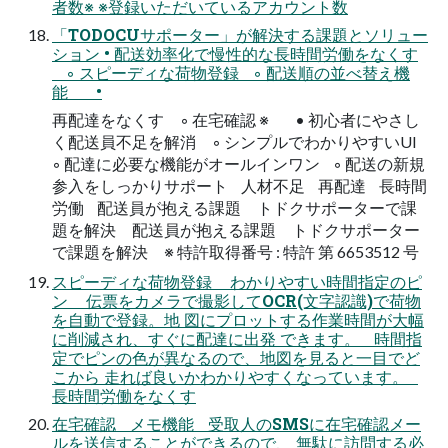
者数※ ※登録いただいているアカウント数
「TODOCUサポーター」が解決する課題とソリュー
ション • 配送効率化で慢性的な長時間労働をなくす
◦ スピーディな荷物登録 ◦ 配送順の並べ替え機
能 •
再配達をなくす ◦ 在宅確認 ※ • 初心者にやさし
く配送員不足を解消 ◦ シンプルでわかりやすいUI
◦ 配達に必要な機能がオールインワン ◦ 配送の新規
参入をしっかりサポート 人材不足 再配達 長時間
労働 配送員が抱える課題 トドクサポーターで課
題を解決 配送員が抱える課題 トドクサポーター
で課題を解決 ※ 特許取得番号 : 特許 第 6653512 号
スピーディな荷物登録 わかりやすい時間指定のピ
ン 伝票をカメラで撮影してOCR(文字認識)で荷物
を自動で登録。地 図にプロットする作業時間が大幅
に削減され、すぐに配達に出発 できます。 時間指
定でピンの色が異なるので、地図を見ると一目でど
こから 走れば良いかわかりやすくなっています。
長時間労働をなくす
在宅確認 メモ機能 受取人のSMSに在宅確認メー
ルを送信することができるので、 無駄に訪問する必