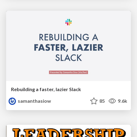
Rebuilding a faster, lazier Slack
samanthasiow
85
9.6k