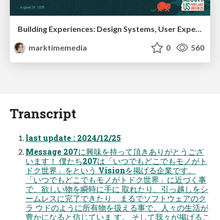
Building Experiences: Design Systems, User Experience, and Full Site Editing
marktimemedia
0
560
Transcript
last update : 2024/12/25
Message 207に興味を持って頂きありがとうござ
います！ 僕たち207は「いつでもどこでもモノがト
ドク世界」をという Visionを掲げる企業です。
「いつでもどこでもモノがトドク世界」に近づく事
で、欲しい物を瞬時に手に 取れたり、引っ越しをシ
ームレスに完了できたり、まるでソフトウェアのク
ラ ウドのように所有物を扱える事で、人々の生活が
豊かになると信じていま す。 そして我々が掲げるこ