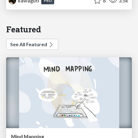
kawaguti
6
3.5k
PRO
Featured
See All Featured
Mind Mapping