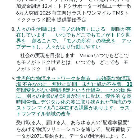
加資金調達 12月：トドクサポーター登録ユーザー数
6万人突破 2025 荷主向けラストワンマイル TMS ト
ドククラウド配車 提供開始予定
人々の生活圏には「モノの所有」による 制限が存
在しています いつでもどこでもモノがトドク世
界を 創ることで、「モノの所有」の概念を アッ
プデートし、人々がより行動しやすい
社会の実現を目指します Vision いつでもどこで
もモノがトドク世界とは いつでも どこでも モ
ノがトドク 世界
世界的な物流ネットワークを創る 非効率な物流現
場 不在なのに、無駄に訪問、未だに紙の不在票、30
年間変化がない時間指定という仕組み、一つの物 件
に、別々の企業の配送員が別々に配送、慢性的 な長
時間労働… デジタル化の波に取り残された"物流のラ
ストワン マイル"に存在する課題があります。 ラス
トワンマイル領域の改革
受け取る人、届ける人、あらゆる人の“配達幸福度”
をあげる物流ソリューションを通して、配達荷物 デ
ータが207に集約され、データの利活用によっ て、