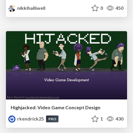
nikkihalliwell
0
450
Highjacked: Video Game Concept Design
rkendrick25
1
430
PRO