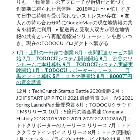
りも 「物流業」のアプローチが適切だと気づく
創業期に得られた原体験 2018年1月〜 • 忙しすぎ
て日中に荷物を受け取れないストレスが存在 • 友
人との待ち合わせ時にGoogleMapの現在地情報の共
有を頻繁に利用 • 配送員と受取人双方が現在地情
報の共有という再配達軽減ソリューションを思 いつ
き、現在のTODOCUプロダクトへ繋がる
1月：上野の一軒家で創業 5月：夜間配達サービス開
始 7月：TODOCUシステム開発開始 8月：渋谷のワ
ンルームに本社移転 9月：TODOCUシステム実証実
験開始 1月：TODOCUサポーターリリース 目
黒オフィス移転 5月：スキマ便開始 8月：8000万円
の資金調達
12月：TechCrunch Startup Battle 2020優勝 2月：
JOIF STARTUP PITCH 2021 最優秀賞 3月：IVS 2021
Spring LaunchPad 最優秀賞 6月：TODOCUクラウド
TMSリリース 10月：5億円の資金調達 Company
History 2018 2019 2020 2021 2022 2023 2024 6月：
トドクサポーターのカーリース リリース 7月：トド
ククラウドインボイス リリース 8月：トドク便開始
1月：エンタープライズ向けサービス開始 11月：追