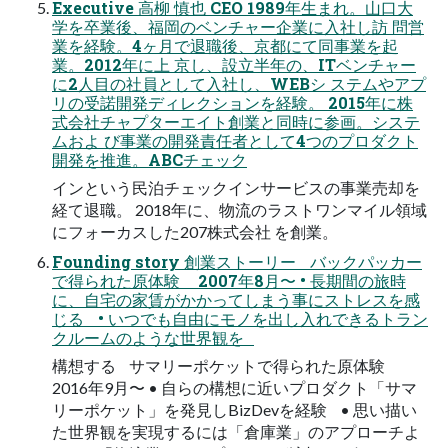
Executive 高柳 慎也 CEO 1989年生まれ。山口大
学を卒業後、福岡のベンチャー企業に入社し訪 問営
業を経験。4ヶ月で退職後、京都にて同事業を起
業。2012年に上 京し、設立半年の、ITベンチャー
に2人目の社員として入社し、WEBシ ステムやアプ
リの受諾開発ディレクションを経験。 2015年に株
式会社チャプターエイト創業と同時に参画。システ
ムおよ び事業の開発責任者として4つのプロダクト
開発を推進。ABCチェック
インという民泊チェックインサービスの事業売却を
経て退職。 2018年に、物流のラストワンマイル領域
にフォーカスした207株式会社 を創業。
Founding story 創業ストーリー バックパッカー
で得られた原体験 2007年8月〜 • 長期間の旅時
に、自宅の家賃がかかってしまう事にストレスを感
じる • いつでも自由にモノを出し入れできるトラン
クルームのような世界観を
構想する サマリーポケットで得られた原体験
2016年9月〜 • 自らの構想に近いプロダクト「サマ
リーポケット」を発見しBizDevを経験 • 思い描い
た世界観を実現するには「倉庫業」のアプローチよ