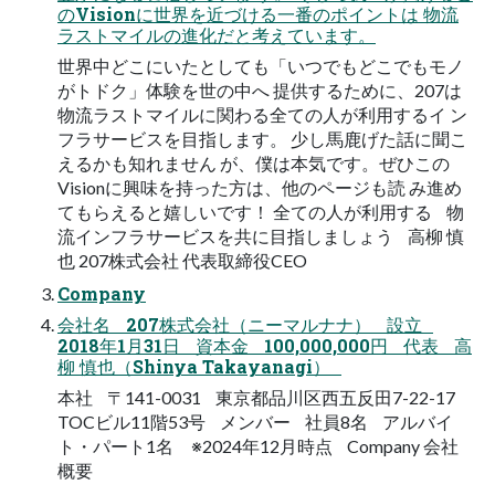
のVisionに世界を近づける一番のポイントは 物流
ラストマイルの進化だと考えています。
世界中どこにいたとしても「いつでもどこでもモノ
がトドク」体験を世の中へ 提供するために、207は
物流ラストマイルに関わる全ての人が利用するイ ン
フラサービスを目指します。 少し馬鹿げた話に聞こ
えるかも知れません が、僕は本気です。ぜひこの
Visionに興味を持った方は、他のページも読 み進め
てもらえると嬉しいです！ 全ての人が利用する 物
流インフラサービスを共に目指しましょう 高柳 慎
也 207株式会社 代表取締役CEO
Company
会社名 207株式会社（ニーマルナナ） 設立
2018年1月31日 資本金 100,000,000円 代表 高
柳 慎也（Shinya Takayanagi）
本社 〒141-0031 東京都品川区西五反田7-22-17
TOCビル11階53号 メンバー 社員8名 アルバイ
ト・パート1名 ※2024年12月時点 Company 会社
概要