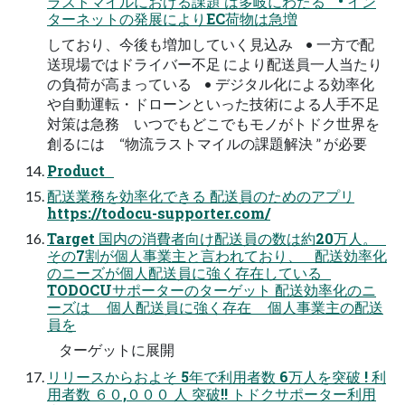
ラストマイルにおける課題 は多岐にわたる • イン
ターネットの発展によりEC荷物は急増
しており、今後も増加していく見込み • 一方で配
送現場ではドライバー不足 により配送員一人当たり
の負荷が高まっている • デジタル化による効率化
や自動運転・ドローンといった技術による人手不足
対策は急務 いつでもどこでもモノがトドク世界を
創るには “物流ラストマイルの課題解決 ” が必要
Product
配送業務を効率化できる 配送員のためのアプリ
https://todocu-supporter.com/
Target 国内の消費者向け配送員の数は約20万人。
その7割が個人事業主と言われており、 配送効率化
のニーズが個人配送員に強く存在している
TODOCUサポーターのターゲット 配送効率化のニ
ーズは 個人配送員に強く存在 個人事業主の配送
員を
ターゲットに展開
リリースからおよそ 5年で利用者数 6万人を突破 ! 利
用者数 ６０,０００ 人 突破!! トドクサポーター利用