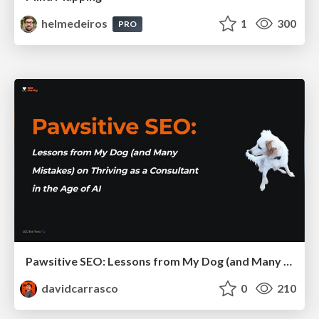
helmedeiros
1
300
PRO
Pawsitive SEO: Lessons from My Dog (and Many Mistakes) on Thriving as a Consultant in the Age of AI
davidcarrasco
0
210