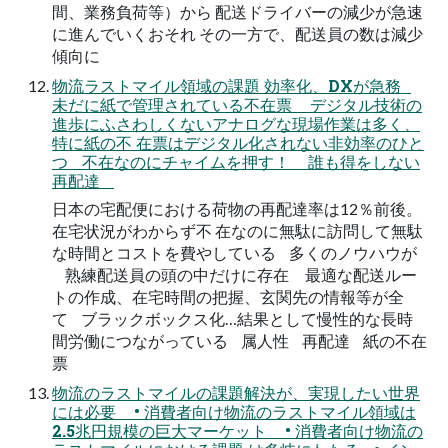
間、業務負荷等）から 配送ドライバーの減少が急速
に進んでいくおそれ その一方で、配送員の数は減少
傾向に
物流ラストマイル領域の課題 効率化、DXが急務
未だに紙で管理されている不在票 デジタル技術の
進歩にふさわしくないアナログな現場作業は多く、
特に紙の不 在票はデジタル化されない非効率のひと
つ 不在なのにチャイムを押す！ 誰も得をしない
再配達
日本の宅配便における荷物の再配達率は12％前後。
在宅状況がわからず不 在なのに無駄に訪問して無駄
な時間とコストを費やしている 多くのノウハウが
熟練配送員の頭の中だけに存在 最適な配送ルー
トの作成、在宅時間の把握、玄関先の情報等が全
て ブラックボックス化…結果として慢性的な長時
間労働につながっている 属人性 再配達 紙の不在
票
物流のラストマイルの課題解決が、実現したい世界
には必要 • 消費者向け物流のラストマイル領域は
2.5兆円規模の巨大マーケット • 消費者向け物流の