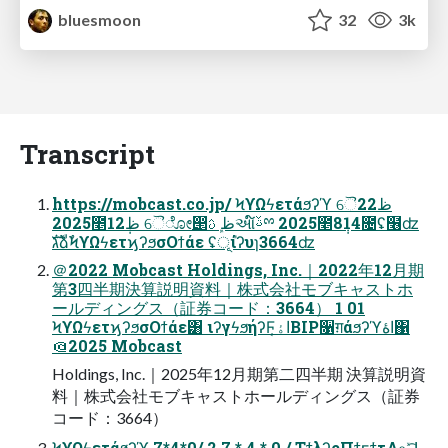
bluesmoon
32
3k
Transcript
https://mobcast.co.jp/ ϞϒΩϟετάϧʔϓ ୈ22ظ
2025೥12݄ظ ୈೋ࢛൒ظ ܾࢉઆ໌ࢿྉ 2025೥8݄14೔ʢ໦ʣ
גࣜձࣾϞϒΩϟετϗʔϧσΟϯάε ʢূ݊ίʔυɿ3664ʣ
＠2022 Mobcast Holdings, Inc.｜2022年12⽉期
第3四半期決算説明資料｜株式会社モブキャストホ
ールディングス（証券コード：3664） 1 01
ϞϒΩϟετϗʔϧσΟϯάε͸ ιʔγϟϧήʔϜاۀ͔ΒIP૑ग़άϧʔϓاۀ΁
＠2025 Mobcast
Holdings, Inc.｜2025年12⽉期第⼆四半期 決算説明資
料｜株式会社モブキャストホールディングス（証券
コード：3664）
ϞϒΩϟετάϧʔϓ 7*4*0/ 2 7 * 4 * 0 / ΤϯλʔςΠϯϝϯτΛ௨ͯ͡ɺ