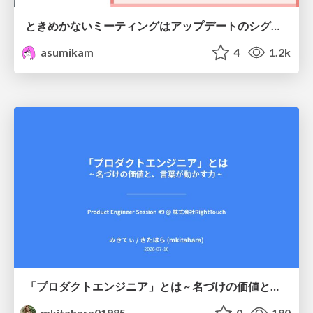
ときめかないミーティングはアップデートのシグナル #scrumosaka
asumikam
4
1.2k
「プロダクトエンジニア」とは ~ 名づけの価値と、言葉が動かす力 ~
mkitahara01985
0
190