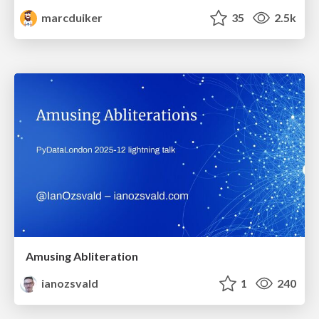
marcduiker
35
2.5k
Amusing Abliteration
ianozsvald
1
240