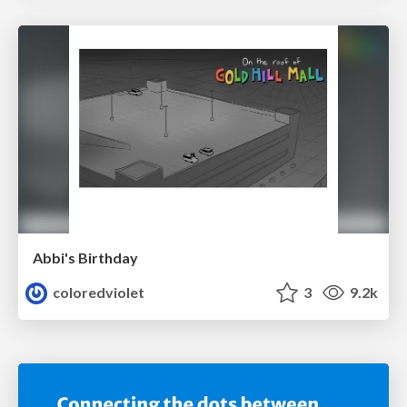
Abbi's Birthday
coloredviolet
3
9.2k