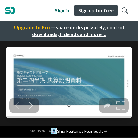
Sign in
Sign up for free
Upgrade to Pro
— share decks privately, control
downloads, hide ads and more …
·
Ship Features Fearlessly
→
SPONSORED