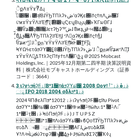
ੈքΛϫΫϫΫͤ͞Δɻ
ࢲͨͪ͸૑ۀ౰ॳ͔ΒɺΫϦΤΠλʔͱڞʹαʔϏε΍ίϯςϯπΛڞ૑͠ɺ
ଟ͘ͷϫΫϫΫΛੜΈग़͖ͯ͠·ͨ͠ɻ ࣌୅͸ʮϚεʯ͔Βʮݸʯ΁ͱҠΓมΘΓɺ
͍·΍ਓʑ͸ҙٛ΍૝͍ɺετʔϦʔʹڞײ͠ɺ ࣗΒͷҙࢥͰબ୒͢Δ࣌୅Ͱ͢ɻ
͔ͩΒͦ͜ɺڧ͍૝͍Λ࣋ͭΫϦΤΠλʔ͕ੜΈग़͢ɺ ৺Λಈ͔͢αʔϏε΍ίϯςϯπ͕ͦ͜ɺ
ਓʑͷ৺ʹڹ͖ɺੈքதʹϫΫϫΫΛੜΈग़͍ͯ͘͠ͷͰ͸ͳ͍Ͱ͠ΐ͏͔ɻ
ϞϒΩϟετάϧʔϓ͸͜Ε͔Β΋ɺΫϦΤΠλʔͱڞʹɺ ੈքதͷਓʑͷ৺Λಈ͔͠ɺ
ϫΫϫΫΛಧ͚ΔΤϯλʔςΠϯϝϯτΛ૑Γଓ͚͍͖ͯ·͢ɻ ＠2025 Mobcast
Holdings, Inc.｜2025年12⽉期第⼆四半期 決算説明資
料｜株式会社モブキャストホールディングス（証券
コード：3664）
3 ιʔγϟϧήʔϜاۀ͔Β*1૑ग़άϧʔϓاۀ΁ 2008 Ωονϯࡶ՟ࣄۀ ө૾ࣄۀ
ઃཱ IPO 2018 2004 σδλϧ*1ࣄۀ
2024 ϥΠϑελΠϧ*1ࣄۀ 2012 ιʔγϟϧήʔϜ΁ಛԽ Pivot
άϧʔϓ*1૑ग़اۀ΁ άϧʔϓ*1૑ग़Ͱͷ౤ࢿऩӹԽ։࢝ *1౤ࢿΛ։࢝
*1౤ࢿҭ੒ࣄۀ ϞόΠϧήʔϜࣄۀ ) J T U P S Z
೥ɺ*1૑ग़Λ୲͏άϧʔϓاۀ΁ͱϐϘοτ͠ɺΫϦΤΠλʔͱͷڞ
ಉձࣾΛෳ਺ઃཱɻ೥ΑΓɺڞಉձࣾͷגࣜͷ
Ұ෦Λઓུతύʔτφʔ΁ৡ౉͢Δ͜ͱͰɺऩӹԽϑΣʔζ΁Ҡߦɻ