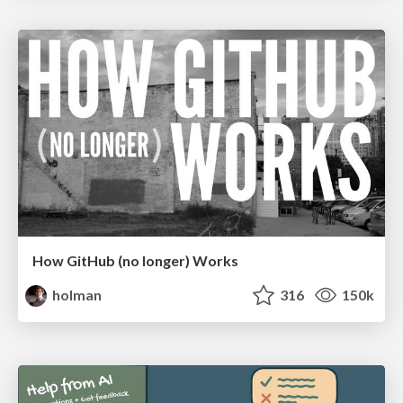
How GitHub (no longer) Works
holman
316
150k