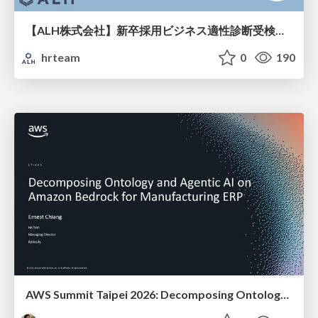
【ALH株式会社】新卒採用ビジネス適性診断受検手引き
hrteam
0
190
AWS Summit Taipei 2026: Decomposing Ontology and Agentic AI - Using Amazon Bedrock to Bring Living Water to Manufacturing ERP