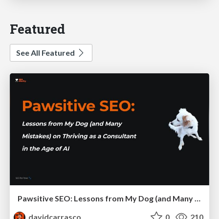
Featured
See All Featured
Pawsitive SEO: Lessons from My Dog (and Many Mistakes) on Thriving as a Consultant in the Age of AI
davidcarrasco
0
210