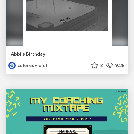
Abbi's Birthday
coloredviolet
3
9.2k