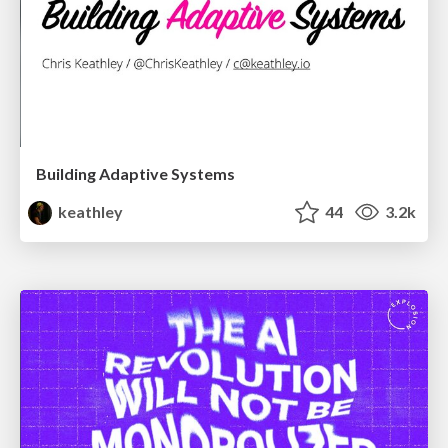
Building Adaptive Systems
keathley
44
3.2k