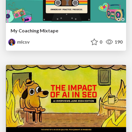
My Coaching Mixtape
mlcsv
0
190