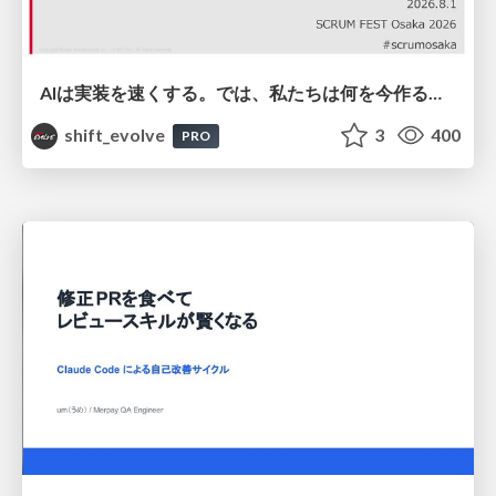
AIは実装を速くする。では、私たちは何を今作るべきか？－立場を越えてリリースに向き合ったチーム開発の実践 / 20260801 Hiromi Nakaya and Naoki Takahashi
shift_evolve
3
400
PRO