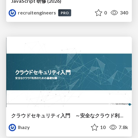
JavaScript 研修 (2026)
recruitengineers
0
340
PRO
クラウドセキュリティ入門 ～安全なクラウド利用のための基礎知識～
lhazy
10
7.8k