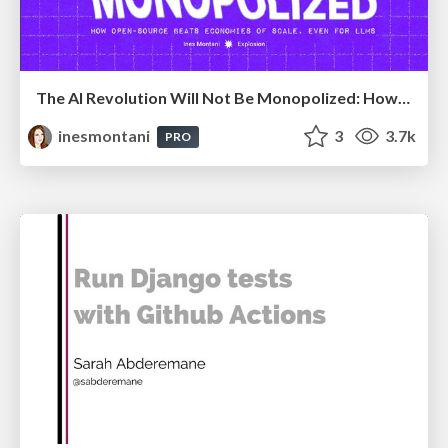
The AI Revolution Will Not Be Monopolized: How open-source beats economies of scale, even for LLMs
inesmontani
3
3.7k
PRO