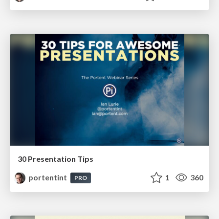
30 Presentation Tips
portentint
1
360
PRO