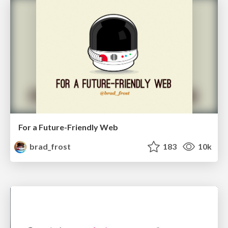
For a Future-Friendly Web
brad_frost
183
10k