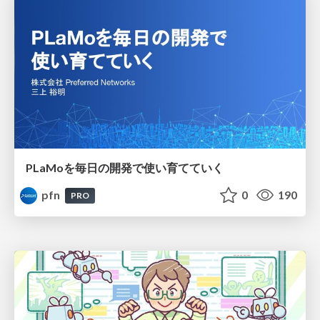
PLaMoを毎日の開発で使い育てていく
pfn
0
190
PRO