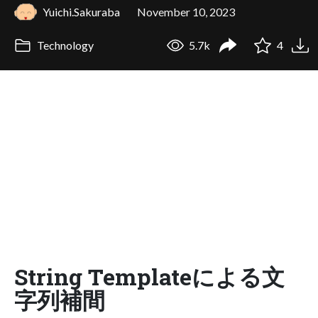
Yuichi.Sakuraba
November 10, 2023
Technology
5.7k
4
String Templateによる文
字列補間