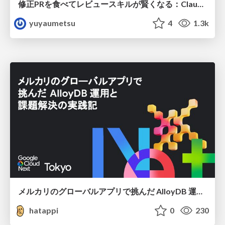
修正PRを食べてレビュースキルが賢くなる：Claude Codeによる自己改善サイクル
yuyaumetsu
4
1.3k
メルカリのグローバルアプリで挑んだ AlloyDB 運用と課題解決の実践記
hatappi
0
230