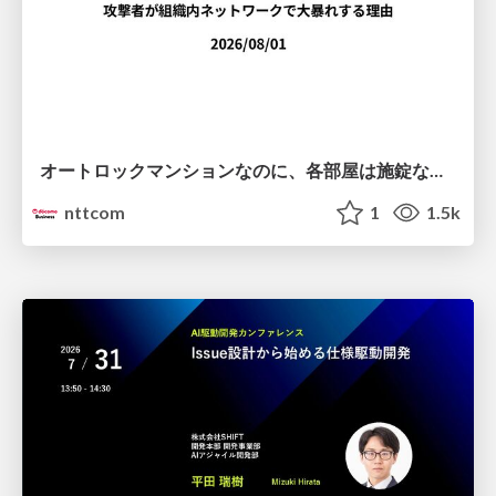
オートロックマンションなのに、各部屋は施錠なし！？ 攻撃者が組織内ネットワークで大暴れする理由 / The Front Door Is Locked, but the Rooms Are Wide Open: Why Attackers Move Freely Inside Enterprise Networks
nttcom
1
1.5k