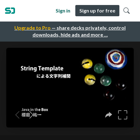
Sign in
Sign up for free
Upgrade to Pro
— share decks privately, control
downloads, hide ads and more …