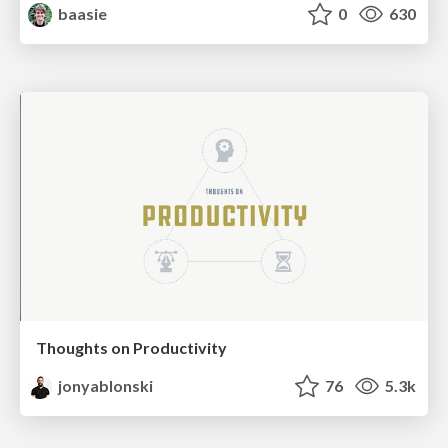
baasie
0
630
Thoughts on Productivity
jonyablonski
76
5.3k