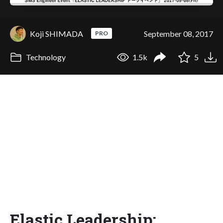
Koji SHIMADA
September 08, 2017
PRO
Technology
1.5k
5
Elastic Leadership: