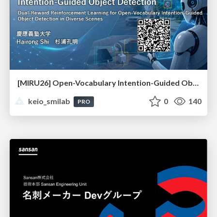
[MIRU26] Open-Vocabulary Intention-Guided Object Detection in Diverse Scenes
keio_smilab
0
140
PRO