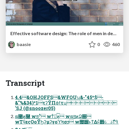
Effective software design: The role of men in debugging patriarchy in IT @ Voxxed Days AMS
baasie
0
460
Transcript
4.4&OHJOFFS&WFOUʮ&-"45*$-
&"%&34)*1τʔΫΠϕϯτʯ
'SJ (@snoozer05)
ຊ೔ͷ͓࿩ wॻ੶ʹ͍ͭͯ wͳͥ༁ͨ͠ͷ͔ wຊॻͷՁ஋
wΤϥεςΟοΫϦʔμʔγοϓϞσϧ w౔୆ͱͳΔͱͯ΋େࣄͳߟ͑ํ