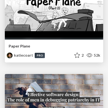
Paper Plane
katiecoart
2
52k
PRO