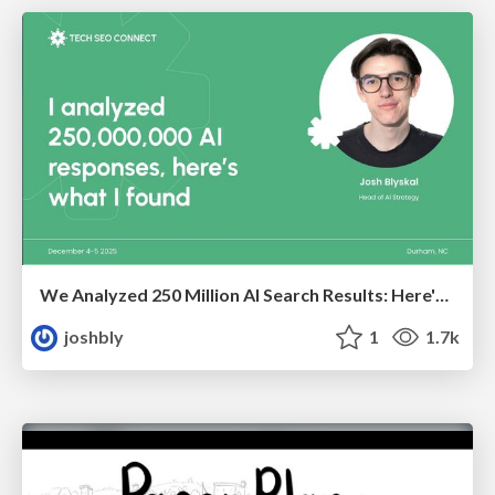
We Analyzed 250 Million AI Search Results: Here's What I Found
joshbly
1
1.7k