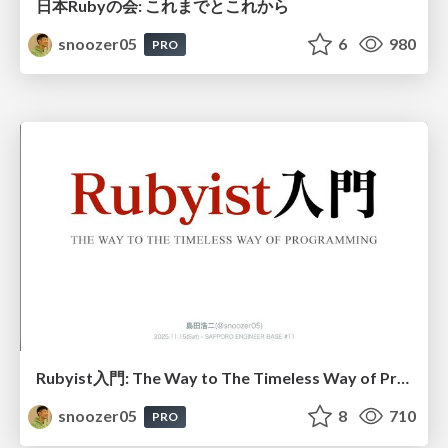
日本Rubyの会: これまでとこれから
snoozer05
6
980
PRO
Rubyist入門: The Way to The Timeless Way of Programming
snoozer05
8
710
PRO