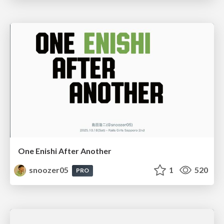
One Enishi After Another
snoozer05
1
520
PRO