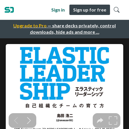
Sign in
Sign up for free
Upgrade to Pro
— share decks privately, control
downloads, hide ads and more …