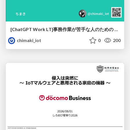
[ChatGPT Work LT]事務作業が苦手な人のための バックオフィスの「半」自動化
chimaki_iot
0
200