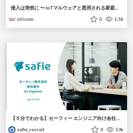
侵入は突然に 〜 IoTマルウェアと悪用される家庭の機器 ～ / When Intrusion Strikes: IoT Malware and the Abuse of Home Devices
nttcom
0
1.5k
【５分でわかる】セーフィー エンジニア向け会社紹介
safie_recruit
0
53k