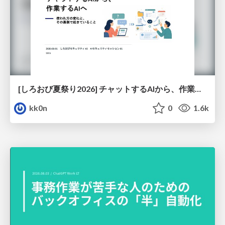
[しろおび夏祭り2026] チャットするAIから、作業するAIへ - 使われ方の変化と、その裏側で起きていること
kk0n
0
1.6k