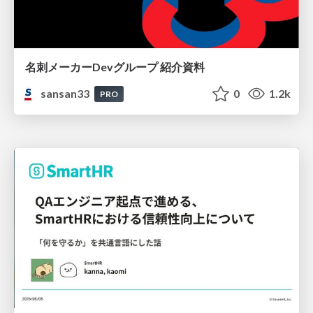
名刺メーカーDevグループ 紹介資料
sansan33
0
1.2k
PRO