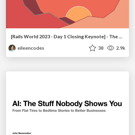
[Rails World 2023 - Day 1 Closing Keynote] - The Magic of Rails
eileencodes
38
2.9k