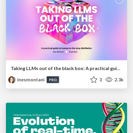
Taking LLMs out of the black box: A practical guide to human-in-the-loop distillation
inesmontani
3
2.3k
PRO