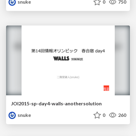
snuke
0
750
JOI2015-sp-day4-walls-anothersolution
snuke
0
260