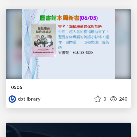
0506
cbtlibrary
0
240