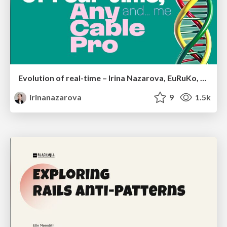
Evolution of real-time – Irina Nazarova, EuRuKo, 2024
irinanazarova
9
1.5k