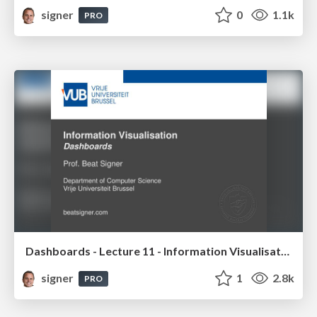
signer
0
1.1k
PRO
Dashboards - Lecture 11 - Information Visualisation (4019538FNR)
signer
1
2.8k
PRO