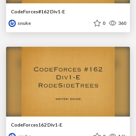
CodeForces#162 Div1-E
snuke
0
360
CodeForces162 Div1-E