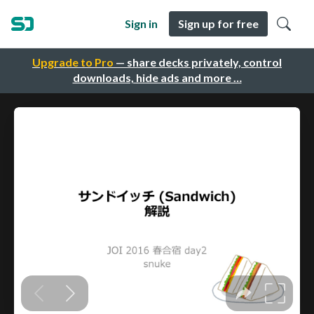
Sign in
Sign up for free
Upgrade to Pro
— share decks privately, control
downloads, hide ads and more …