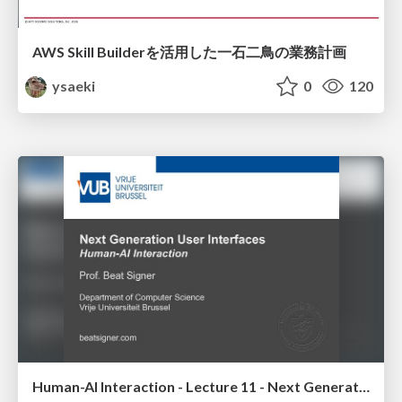
AWS Skill Builderを活用した一石二鳥の業務計画
ysaeki
0
120
Human-AI Interaction - Lecture 11 - Next Generation User Interfaces (4018166FNR)