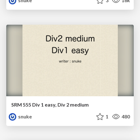
snuke
3
16k
SRM 555 Div 1 easy, Div 2 medium
snuke
1
480