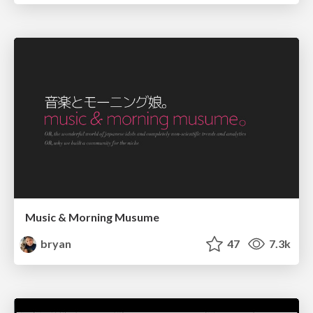
Music & Morning Musume
bryan
47
7.3k