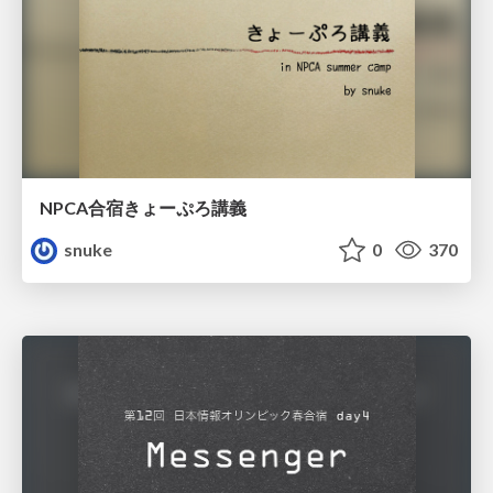
NPCA合宿きょーぷろ講義
snuke
0
370