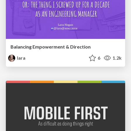
Balancing Empowerment & Direction
lara
6
1.2k