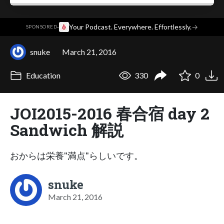
·
Your Podcast. Everywhere. Effortlessly.
→
SPONSORED
snuke
March 21, 2016
Education
330
0
JOI2015-2016 春合宿 day 2
Sandwich 解説
おからは栄養"満点"らしいです。
snuke
March 21, 2016