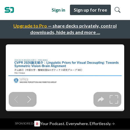
Sign in
Sign up for free
Upgrade to Pro
— share decks privately, control
downloads, hide ads and more …
·
Your Podcast. Everywhere. Effortlessly.
→
SPONSORED