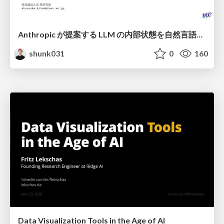
Anthropic が提案する LLM の内部状態を自然言語で説明可能にした Natural Language Autoencoders / Natural Language Autoencoders Produce Unsupervised Explanations of LLM Activations
shunk031
0
160
Data Visualization Tools in the Age of AI