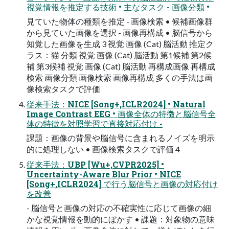
視覚情報を推定する技術 • 主なタスク - 画像分類 •
見ていた物体の種類を推定 - 画像検索 • 候補画像群
から見ていた画像を選択 - 画像再構成 • 脳信号から
知覚した画像を生成 3 視覚 画像 (Cat) 脳活動 推定ク
ラス：猫 分類 視覚 画像 (Cat) 脳活動 第1候補 第2候
補 第3候補 視覚 画像 (Cat) 脳活動 再構成画像 再構成
検索 画像分類 画像検索 画像再構成 多くの手法は画
像検索タスクで評価
従来手法：NICE [Song+,ICLR2024] • Natural
Image Contrast EEG • 画像全体の特徴と脳信号全
体の特徴を対照学習で直接対応付け -
課題：画像の背景や脳信号に含まれるノイズを明示
的に処理しない • 画像検索タスクで評価 4
従来手法：UBP [Wu+,CVPR2025] •
Uncertainty-Aware Blur Prior • NICE
[Song+,ICLR2024] で行う脳信号と画像の対応付け
を改善
- 脳信号と画像の対応の不確実性に応じて画像の細
かな視覚情報を動的にぼかす • 課題：対象物の意味