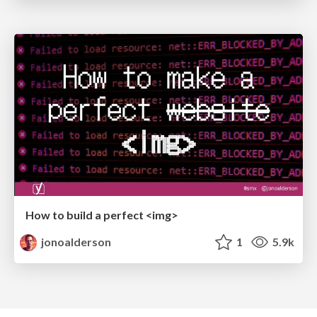
How to build a perfect <img>
jonoalderson
1
5.9k