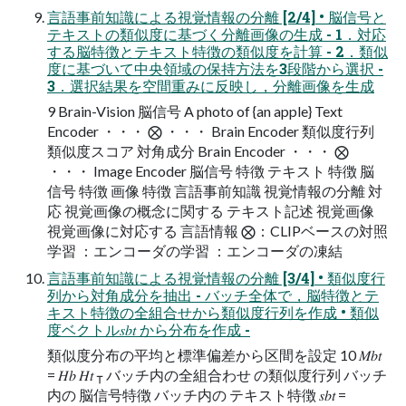
言語事前知識による視覚情報の分離 [2/4] • 脳信号と
テキストの類似度に基づく分離画像の生成 - 1．対応
する脳特徴とテキスト特徴の類似度を計算 - 2．類似
度に基づいて中央領域の保持方法を3段階から選択 -
3．選択結果を空間重みに反映し，分離画像を生成
9 Brain-Vision 脳信号 A photo of {an apple} Text
Encoder ・・・ ⨂ ・・・ Brain Encoder 類似度行列
類似度スコア 対角成分 Brain Encoder ・・・ ⨂
・・・ Image Encoder 脳信号 特徴 テキスト 特徴 脳
信号 特徴 画像 特徴 言語事前知識 視覚情報の分離 対
応 視覚画像の概念に関する テキスト記述 視覚画像
視覚画像に対応する 言語情報 ⨂：CLIPベースの対照
学習 ：エンコーダの学習 ：エンコーダの凍結
言語事前知識による視覚情報の分離 [3/4] • 類似度行
列から対角成分を抽出 - バッチ全体で，脳特徴とテ
キスト特徴の全組合せから類似度行列を作成 • 類似
度ベクトル𝑠𝑏𝑡 から分布を作成 -
類似度分布の平均と標準偏差から区間を設定 10 𝑀𝑏𝑡
= 𝐻𝑏 𝐻𝑡 ⊺ バッチ内の全組合わせ の類似度行列 バッチ
内の 脳信号特徴 バッチ内の テキスト特徴 𝑠𝑏𝑡 =