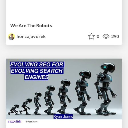
We Are The Robots
honzajavorek
0
290