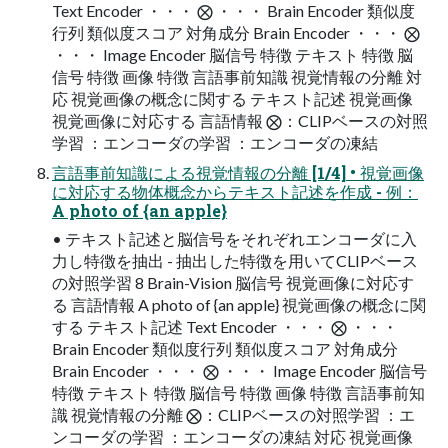
Text Encoder ・・・ ⨂ ・・・ Brain Encoder 類似度
行列 類似度スコア 対角成分 Brain Encoder ・・・ ⨂
・・・ Image Encoder 脳信号 特徴 テキスト 特徴 脳
信号 特徴 画像 特徴 言語事前知識 視覚情報の分離 対
応 視覚画像の概念に関する テキスト記述 視覚画像
視覚画像に対応する 言語情報 ⨂：CLIPベースの対照
学習 ：エンコーダの学習 ：エンコーダの凍結
言語事前知識による視覚情報の分離 [1/4] • 視覚画像
に対応する物体概念からテキスト記述を作成 - 例：
A photo of {an apple}
• テキスト記述と脳信号をそれぞれエンコーダに入
力し特徴を抽出 - 抽出した特徴を用いてCLIPベース
の対照学習 8 Brain-Vision 脳信号 視覚画像に対応す
る 言語情報 A photo of {an apple} 視覚画像の概念に関
する テキスト記述 Text Encoder ・・・ ⨂ ・・・
Brain Encoder 類似度行列 類似度スコア 対角成分
Brain Encoder ・・・ ⨂ ・・・ Image Encoder 脳信号
特徴 テキスト 特徴 脳信号 特徴 画像 特徴 言語事前知
識 視覚情報の分離 ⨂：CLIPベースの対照学習 ：エ
ンコーダの学習 ：エンコーダの凍結 対応 視覚画像