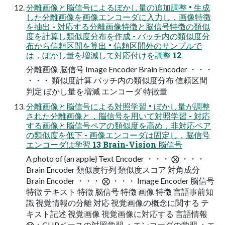
分離画像と脳信号によるぼかし量の追加調整 • 生成
した分離画像を画像エンコーダに入力し，画像特徴
を抽出 - 対応する分離画像特徴と脳信号特徴の類似
度を計算し類似度分布を作成 - バッチ内の類似度分
布から信頼区間を算出 • 信頼区間外のサンプルで
は，ぼかし量を増減して対応付けを調整 12
分離画像 脳信号 Image Encoder Brain Encoder ・・・
・・・ 類似度計算 バッチ内の類似度分布 信頼区間
判定 ぼかし量を増減 エンコーダ 特徴量
分離画像と脳信号による対照学習 • ぼかし量が調整
された分離画像と，脳信号を用いて対照学習 - 対応
する画像と脳信号ペアの類似度を高め，非対応ペア
の類似度を低下 - 画像エンコーダは固定し，脳信号
エンコーダは学習 13 Brain-Vision 脳信号
A photo of {an apple} Text Encoder ・・・ ⨂ ・・・
Brain Encoder 類似度行列 類似度スコア 対角成分
Brain Encoder ・・・ ⨂ ・・・ Image Encoder 脳信号
特徴 テキスト 特徴 脳信号 特徴 画像 特徴 言語事前知
識 視覚情報の分離 対応 視覚画像の概念に関する テ
キスト記述 視覚画像 視覚画像に対応する 言語情報
⨂：CLIPベースの対照学習 ：エンコーダの学習 ：エ