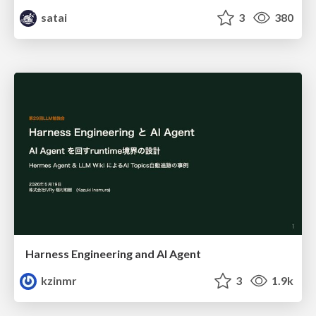
satai
3
380
Harness Engineering and Al Agent
kzinmr
3
1.9k