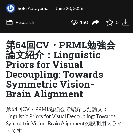
Soki Katayama
June 20, 2026
Research
150
0
第64回CV・PRML勉強会
論文紹介：Linguistic
Priors for Visual
Decoupling: Towards
Symmetric Vision-
Brain Alignment
第64回CV・PRML勉強会で紹介した論文：
Linguistic Priors for Visual Decoupling: Towards
Symmetric Vision-Brain Alignmentの説明用スライ
ドです．