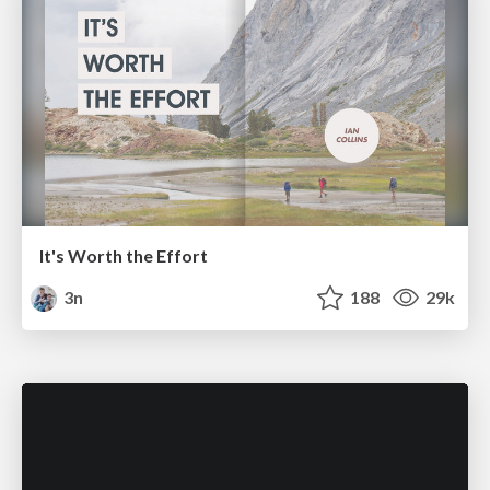
It's Worth the Effort
3n
188
29k