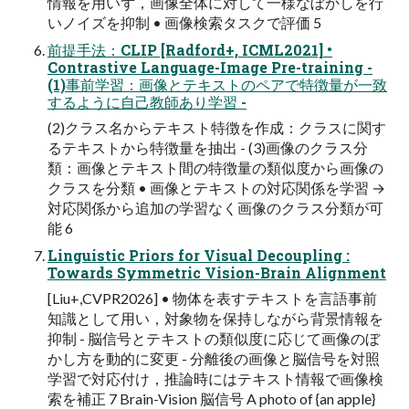
情報を用いず，画像全体に対して一様なぼかしを行
いノイズを抑制 • 画像検索タスクで評価 5
前提手法：CLIP [Radford+, ICML2021] •
Contrastive Language-Image Pre-training -
(1)事前学習：画像とテキストのペアで特徴量が一致
するように自己教師あり学習 -
(2)クラス名からテキスト特徴を作成：クラスに関す
るテキストから特徴量を抽出 - (3)画像のクラス分
類：画像とテキスト間の特徴量の類似度から画像の
クラスを分類 • 画像とテキストの対応関係を学習 →
対応関係から追加の学習なく画像のクラス分類が可
能 6
Linguistic Priors for Visual Decoupling :
Towards Symmetric Vision-Brain Alignment
[Liu+,CVPR2026] • 物体を表すテキストを言語事前
知識として用い，対象物を保持しながら背景情報を
抑制 - 脳信号とテキストの類似度に応じて画像のぼ
かし方を動的に変更 - 分離後の画像と脳信号を対照
学習で対応付け，推論時にはテキスト情報で画像検
索を補正 7 Brain-Vision 脳信号 A photo of {an apple}