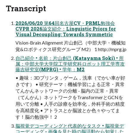
Transcript
2026/06/20 第64回名古屋CV・PRML勉強会
CVPR 2026論文紹介：Linguistic Priors for
Visual Decoupling: Towards Symmetric
Vision-Brain Alignment 片山創己（中部大学・機械知
覚&ロボティクス研究グループ M2） 1 http://mprg.jp
自己紹介 • 名前：片山創己 (Katayama Soki) • 所
属：中部大学大学院工学研究科ロボット理工学専攻
藤吉研究室(MPRG) • 学年：M2
• 趣味：3Dプリンタ，ゲーム，洗車（でかい車が好
きです） • 研究テーマ：機械学習による正常・異常
てんかんネットワークの分離 - 脳内の正常・異常
（てんかん）ネットワークをTransformerとGCNを
用いて分離 • 人手の診療を効率化，外科手術の精度
を高精度化 • アトラスとか脳波とか色々やってま
す！脳の勉強中！ 2
脳視覚デコーディングと代表的なタスク • 脳視覚デ
コーディング - 画像を見た時の脳活動から知覚した