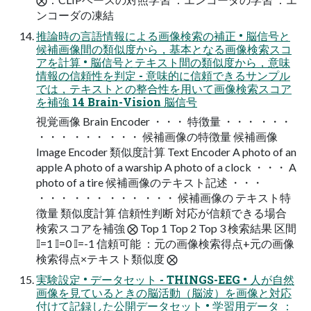
ンコーダの凍結
推論時の言語情報による画像検索の補正 • 脳信号と
候補画像間の類似度から，基本となる画像検索スコ
アを計算 • 脳信号とテキスト間の類似度から，意味
情報の信頼性を判定 - 意味的に信頼できるサンプル
では，テキストとの整合性を用いて画像検索スコア
を補強 14 Brain-Vision 脳信号
視覚画像 Brain Encoder ・・・ 特徴量 ・・・ ・・・
・・・ ・・・ ・・・ 候補画像の特徴量 候補画像
Image Encoder 類似度計算 Text Encoder A photo of an
apple A photo of a warship A photo of a clock ・・・ A
photo of a tire 候補画像のテキスト記述 ・・・
・・・ ・・・ ・・・ ・・・ 候補画像の テキスト特
徴量 類似度計算 信頼性判断 対応が信頼できる場合
検索スコアを補強 ⨂ Top 1 Top 2 Top 3 検索結果 区間
𝕀=1 𝕀=0 𝕀=-1 信頼可能 ：元の画像検索得点+元の画像
検索得点×テキスト類似度 ⨂
実験設定 • データセット - THINGS-EEG • 人が自然
画像を見ているときの脳活動（脳波）を画像と対応
付けて記録した公開データセット • 学習用データ ：