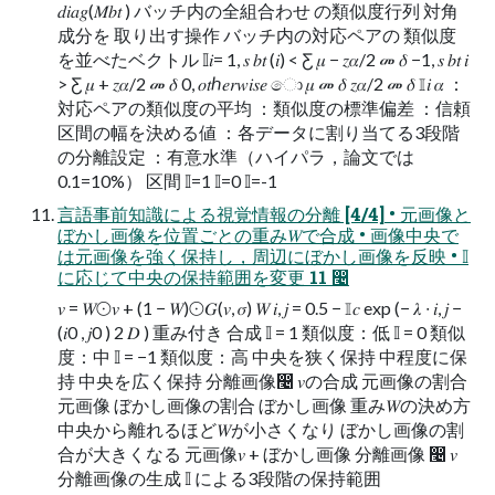
𝑑𝑖𝑎𝑔(𝑀𝑏𝑡 ) バッチ内の全組合わせ の類似度行列 対角
成分を 取り出す操作 バッチ内の対応ペアの 類似度
を並べたベクトル 𝕀𝑖= 1, 𝑠 𝑏𝑡 (𝑖) < Ƹ 𝜇 − 𝑧𝛼/2 መ 𝛿 −1, 𝑠 𝑏𝑡 𝑖
> Ƹ 𝜇 + 𝑧𝛼/2 መ 𝛿 0, 𝑜𝑡ℎ𝑒𝑟𝑤𝑖𝑠𝑒 ො 𝜇 መ 𝛿 𝑧𝛼/2 መ 𝛿 𝕀𝑖 𝛼 ：
対応ペアの類似度の平均 ：類似度の標準偏差 ：信頼
区間の幅を決める値 ：各データに割り当てる3段階
の分離設定 ：有意水準（ハイパラ，論文では
0.1=10%） 区間 𝕀=1 𝕀=0 𝕀=-1
言語事前知識による視覚情報の分離 [4/4] • 元画像と
ぼかし画像を位置ごとの重み𝑊で合成 • 画像中央で
は元画像を強く保持し，周辺にぼかし画像を反映 • 𝕀
に応じて中央の保持範囲を変更 11 ෤
𝑣 = 𝑊⨀𝑣 + (1 − 𝑊)⨀𝐺(𝑣, 𝜎) 𝑊 𝑖, 𝑗 = 0.5 − 𝕀𝑐 exp (− 𝜆 ∙ 𝑖, 𝑗 −
(𝑖0 , 𝑗0 ) 2 𝐷 ) 重み付き 合成 𝕀 = 1 類似度：低 𝕀 = 0 類似
度：中 𝕀 = −1 類似度：高 中央を狭く保持 中程度に保
持 中央を広く保持 分離画像෤ 𝑣の合成 元画像の割合
元画像 ぼかし画像の割合 ぼかし画像 重み𝑊の決め方
中央から離れるほど𝑊が小さくなり ぼかし画像の割
合が大きくなる 元画像𝑣 + ぼかし画像 分離画像 ෤ 𝑣
分離画像の生成 𝕀 による3段階の保持範囲