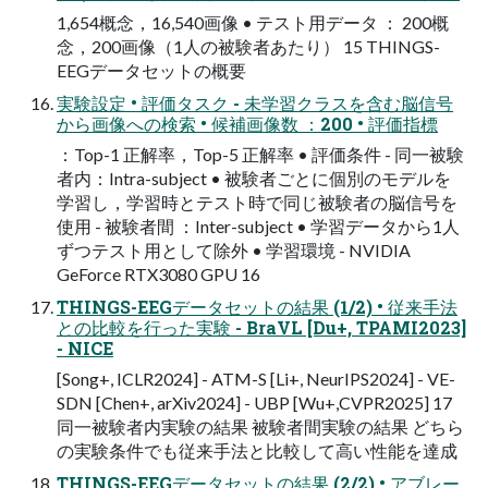
1,654概念，16,540画像 • テスト用データ ： 200概
念，200画像（1人の被験者あたり） 15 THINGS-
EEGデータセットの概要
実験設定 • 評価タスク - 未学習クラスを含む脳信号
から画像への検索 • 候補画像数 ：200 • 評価指標
：Top-1 正解率，Top-5 正解率 • 評価条件 - 同一被験
者内：Intra-subject • 被験者ごとに個別のモデルを
学習し，学習時とテスト時で同じ被験者の脳信号を
使用 - 被験者間 ：Inter-subject • 学習データから1人
ずつテスト用として除外 • 学習環境 - NVIDIA
GeForce RTX3080 GPU 16
THINGS-EEGデータセットの結果 (1/2) • 従来手法
との比較を行った実験 - BraVL [Du+, TPAMI2023]
- NICE
[Song+, ICLR2024] - ATM-S [Li+, NeurIPS2024] - VE-
SDN [Chen+, arXiv2024] - UBP [Wu+,CVPR2025] 17
同一被験者内実験の結果 被験者間実験の結果 どちら
の実験条件でも従来手法と比較して高い性能を達成
THINGS-EEGデータセットの結果 (2/2) • アブレー