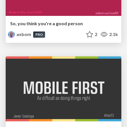
So, you think you're a good person
axbom
2
2.1k
PRO