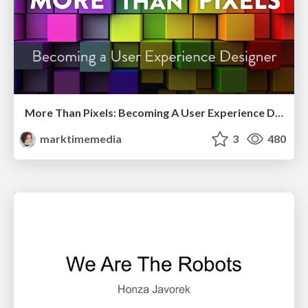
More Than Pixels: Becoming A User Experience Designer
marktimemedia
3
480