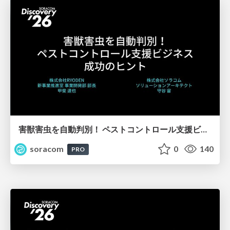
害獣害虫を自動判別！ ペストコントロール支援ビジネス成功のヒント【SORACOM Discovery 2026】
soracom
0
140
PRO