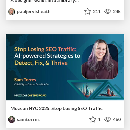
A designer walks into a library…
pauljervisheath
211
24k
Mozcon NYC 2025: Stop Losing SEO Traffic
samtorres
1
460