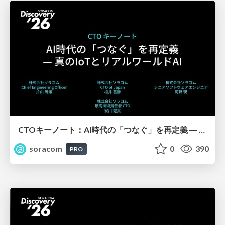
CTOキーノート：AI時代の「つなぐ」を再定義 ― 真のIoTとリアルワールドAI【SORACOM Discovery 2026】
soracom
0
390
PRO