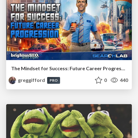
The Mindset for Success: Future Career Progression
greggifford
0
440
PRO