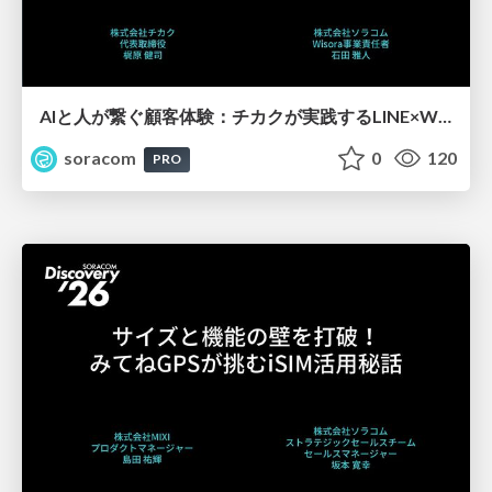
AIと人が繋ぐ顧客体験：チカクが実践するLINE×Wisora活用事例【SORACOM Discovery 2026】
soracom
0
120
PRO