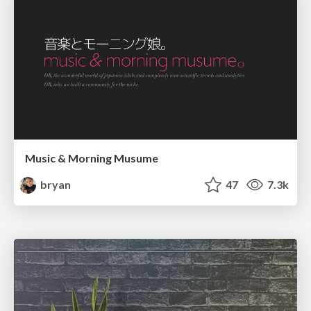
Music & Morning Musume
bryan
47
7.3k