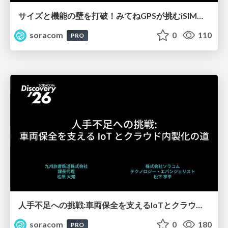
サイズと機能の壁を打破！みてねGPSが挑むiSIM活用秘話【SORACOM Discovery 2026】
soracom
0
110
PRO
人手不足への挑戦:車両保全を支えるIoTとクラウド内製化の道【SORACOM Discovery 2026】
soracom
0
180
PRO