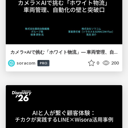
カメラ×AIで挑む「ホワイト物流」― 車両管理、自動化の壁と突破口【SORACOM Discovery 2026】
soracom
0
200
PRO