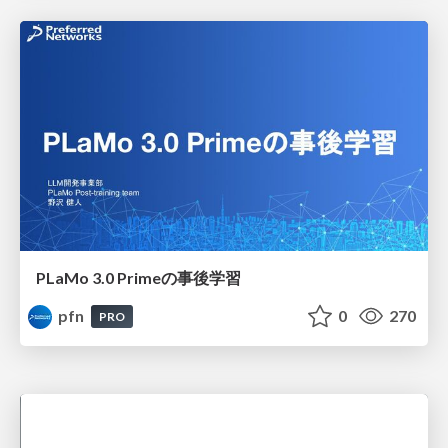
PLaMo 3.0 Primeの事後学習
pfn
0
270
PRO