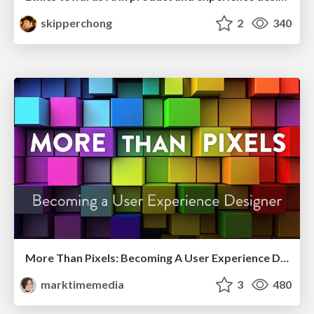
skipperchong
2
340
More Than Pixels: Becoming A User Experience Designer
marktimemedia
3
480