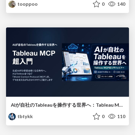
tooppoo
0
140
AIが自社のTableauを操作する世界へ：Tableau MCP超入門
tbtykk
0
110