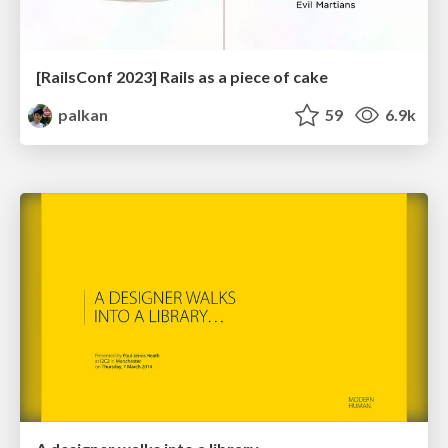
[RailsConf 2023] Rails as a piece of cake
palkan
59
6.9k