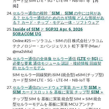
カード型 SIM LTE・5G・LTE-M・NB-IoT 等 【再
掲】
セルラー通信の根幹「SIM」 SIM の中には何があ
る？ セルラー通信のためのカギ情報 どんな形状があ
る？ カード・チップ・モデム一体・ソフトウェア
Inside of SIM と SGP.32 Apr. 6, 2026
SORACOM UG
Online #25 ― ソラコム・SIM の日 株式会社ソラコム
テクノロジー・エバンジェリスト 松下 享平 (Max /
@ma2shita)
セルラー通信の全体像 セルラー通信 (LTE や 5G) に
必要な要素 通信モジュール 認証・接続情報 回線契
約 セルラーモデム
SIM セルラー回線契約 iSIM (統合型) eSIM (チップ型)
カード型 SIM LTE・5G・LTE-M・NB-IoT 等
セルラー通信のハードウェア実装 カード型 SIM ➢
SIM カードスロットを 基板に実装 チップ型 SIM ➢
チップ型 SIM を 基板に実装 統合型 SIM ➢ SIM 統合
型セルラーモデムを 基板に実装 MCU アンテナ