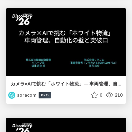
カメラ×AIで挑む「ホワイト物流」― 車両管理、自動化の壁と突破口【SORACOM Discovery 2026】
soracom
0
210
PRO