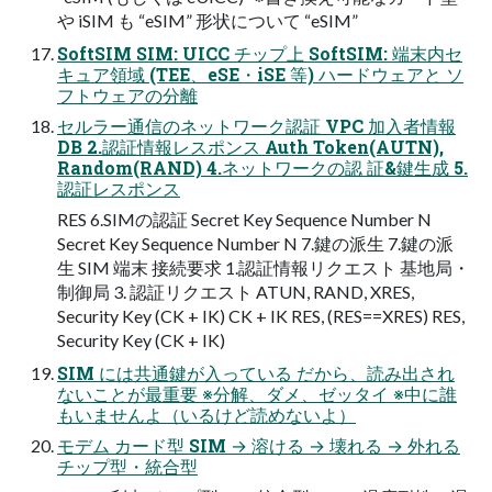
や iSIM も “eSIM” 形状について “eSIM”
SoftSIM SIM: UICC チップ上 SoftSIM: 端末内セ
キュア領域 (TEE、eSE・iSE 等) ハードウェアと ソ
フトウェアの分離
セルラー通信のネットワーク認証 VPC 加入者情報
DB 2.認証情報レスポンス Auth Token(AUTN),
Random(RAND) 4.ネットワークの認 証&鍵生成 5.
認証レスポンス
RES 6.SIMの認証 Secret Key Sequence Number N
Secret Key Sequence Number N 7.鍵の派生 7.鍵の派
生 SIM 端末 接続要求 1.認証情報リクエスト 基地局・
制御局 3. 認証リクエスト ATUN, RAND, XRES,
Security Key (CK + IK) CK + IK RES, (RES==XRES) RES,
Security Key (CK + IK)
SIM には共通鍵が入っている だから、読み出され
ないことが最重要 ※分解、ダメ、ゼッタイ ※中に誰
もいませんよ（いるけど読めないよ）
モデム カード型 SIM → 溶ける → 壊れる → 外れる
チップ型・統合型