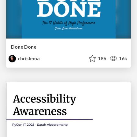
Done Done
chrislema
186
16k