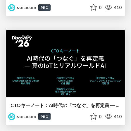
soracom
0
410
PRO
CTOキーノート：AI時代の「つなぐ」を再定義 ― 真のIoTとリアルワールドAI【SORACOM Discovery 2026】
soracom
0
410
PRO