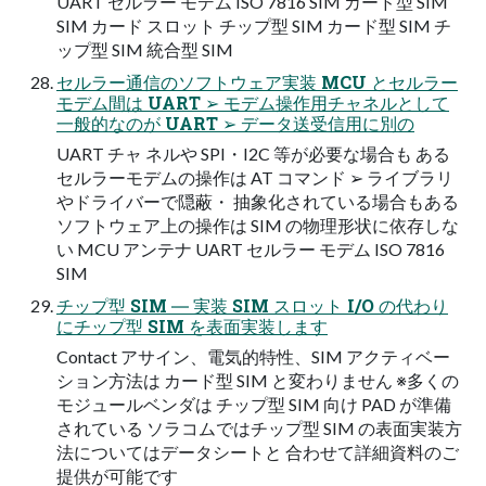
UART セルラー モデム ISO 7816 SIM カード型 SIM
SIM カード スロット チップ型 SIM カード型 SIM チ
ップ型 SIM 統合型 SIM
セルラー通信のソフトウェア実装 MCU とセルラー
モデム間は UART ➢ モデム操作用チャネルとして
一般的なのが UART ➢ データ送受信用に別の
UART チャ ネルや SPI・I2C 等が必要な場合も ある
セルラーモデムの操作は AT コマンド ➢ ライブラリ
やドライバーで隠蔽・ 抽象化されている場合もある
ソフトウェア上の操作は SIM の物理形状に依存しな
い MCU アンテナ UART セルラー モデム ISO 7816
SIM
チップ型 SIM ― 実装 SIM スロット I/O の代わり
にチップ型 SIM を表面実装します
Contact アサイン、電気的特性、SIM アクティベー
ション方法は カード型 SIM と変わりません ※多くの
モジュールベンダは チップ型 SIM 向け PAD が準備
されている ソラコムではチップ型 SIM の表面実装方
法についてはデータシートと 合わせて詳細資料のご
提供が可能です