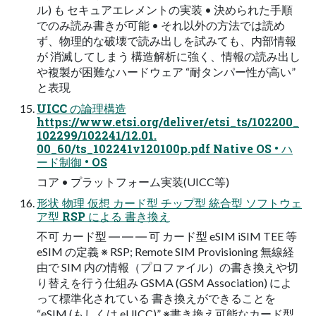
ル) も セキュアエレメントの実装 • 決められた手順
でのみ読み書きが可能 • それ以外の方法では読め
ず、物理的な破壊で読み出しを試みても、内部情報
が 消滅してしまう 構造解析に強く、情報の読み出し
や複製が困難なハードウェア “耐タンパー性が高い”
と表現
UICC の論理構造
https://www.etsi.org/deliver/etsi_ts/102200_
102299/102241/12.01.
00_60/ts_102241v120100p.pdf Native OS • ハ
ード制御 • OS
コア • プラットフォーム実装(UICC等)
形状 物理 仮想 カード型 チップ型 統合型 ソフトウェ
ア型 RSP による 書き換え
不可 カード型 ― ― ― 可 カード型 eSIM iSIM TEE 等
eSIM の定義 ※ RSP; Remote SIM Provisioning 無線経
由で SIM 内の情報（プロファイル）の書き換えや切
り替えを行う仕組み GSMA (GSM Association) によ
って標準化されている 書き換えができることを
“eSIM (もしくは eUICC)” ※書き換え可能なカード型