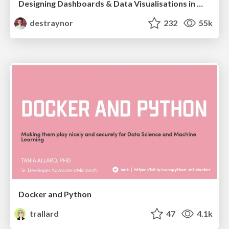
Designing Dashboards & Data Visualisations in Web Apps
destraynor
232
55k
Docker and Python
trallard
47
4.1k