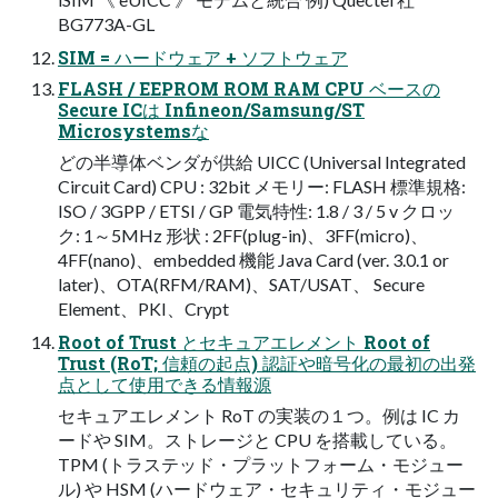
BG773A-GL
SIM = ハードウェア + ソフトウェア
FLASH / EEPROM ROM RAM CPU ベースの
Secure ICは Infineon/Samsung/ST
Microsystemsな
どの半導体ベンダが供給 UICC (Universal Integrated
Circuit Card) CPU : 32bit メモリー: FLASH 標準規格:
ISO / 3GPP / ETSI / GP 電気特性: 1.8 / 3 / 5 v クロッ
ク: 1～5MHz 形状 : 2FF(plug-in)、3FF(micro)、
4FF(nano)、embedded 機能 Java Card (ver. 3.0.1 or
later)、OTA(RFM/RAM)、SAT/USAT、 Secure
Element、PKI、Crypt
Root of Trust とセキュアエレメント Root of
Trust (RoT; 信頼の起点) 認証や暗号化の最初の出発
点として使用できる情報源
セキュアエレメント RoT の実装の１つ。例は IC カ
ードや SIM。ストレージと CPU を搭載している。
TPM (トラステッド・プラットフォーム・モジュー
ル) や HSM (ハードウェア・セキュリティ・モジュー