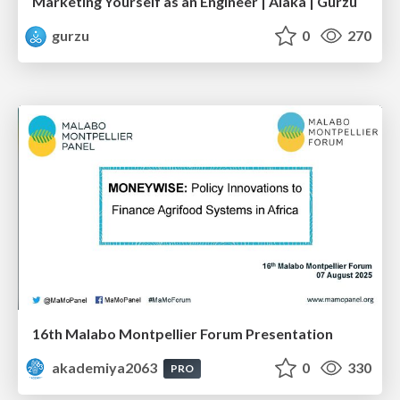
Marketing Yourself as an Engineer | Alaka | Gurzu
gurzu
0
270
16th Malabo Montpellier Forum Presentation
akademiya2063
0
330
PRO