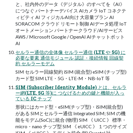
と、社内外のデータ《デジタル》のすべてを《AI》
につなぐ パートナーデバイス AIカメラ IoT コネクテ
ィビティ AI フィジカルAI向け 大容量プラン AI
SORACOM クラウド リモート制御 AIデータ処理 IoT
オートメーション パートナークラウド/AIサービス
AWS / Microsoft Google / OpenAI AIチャットボット
AI
セルラー通信の全体像 セルラー通信 (LTE や 5G) に
必要な要素 通信モジュール 認証・接続情報 回線契
約 セルラーモデム
SIM セルラー回線契約 iSIM (統合型) eSIM (チップ型)
カード型 SIM LTE・5G・LTE-M・NB-IoT 等
SIM (Subscriber Identity Module) とは、セルラ
ー網(LTE, 5G 等)に つなげるための鍵と機能が入っ
ている IC チップ
形状にはカード型・eSIM(チップ型)・iSIM(統合型)
がある SIMとセルラー通信 Integrated SIM; SIM の機
能をモデム(SoC)に統合 (物理) SIM 《 UICC 》 標準・
micro・nano チップ型 SIM 《 eUICC 》 １つのサイズ
iSIM 《 eUICC 》 モデムと統合 例) Quectel 社