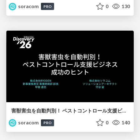
soracom
0
130
PRO
害獣害虫を自動判別！ ペストコントロール支援ビジネス成功のヒント【SORACOM Discovery 2026】
soracom
0
140
PRO