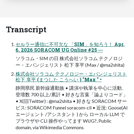
Transcript
セルラー通信に不可欠な 「SIM」を知ろう！ Apr.
6, 2026 SORACOM UG Online #25 ―
ソラコム・SIM の日 株式会社ソラコム テクノロジ
ー・エバンジェリスト 松下 享平 (Max / @ma2shita)
株式会社ソラコム テクノロジー・エバンジェリスト
松下 享平 (まつした こうへい ) "Max " •
静岡県民 新幹線通勤族 • 講演や執筆を中心に活動、
登壇数 700 以上/累計 • 好きな言葉「論よりコード」
• X(旧Twitter) : @ma2shita • 好きな SORACOM サー
ビス: SORACOM Funnel soracom-cli • 近況: Goose(AI
エージェント /アシスタント ) から ローカル LLM で
ブラウザや CLI 操作やってます WiJG?, Public
domain, via Wikimedia Commons