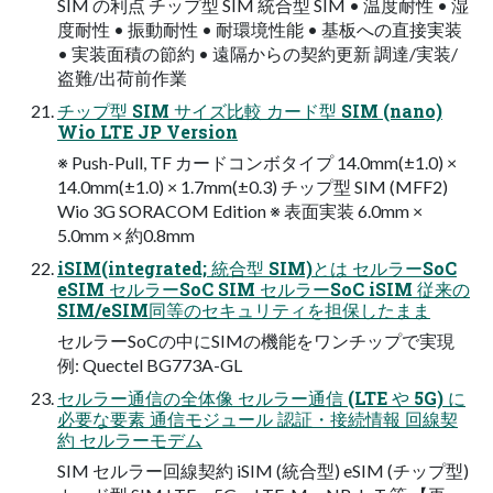
SIM の利点 チップ型 SIM 統合型 SIM • 温度耐性 • 湿
度耐性 • 振動耐性 • 耐環境性能 • 基板への直接実装
• 実装面積の節約 • 遠隔からの契約更新 調達/実装/
盗難/出荷前作業
チップ型 SIM サイズ比較 カード型 SIM (nano)
Wio LTE JP Version
※ Push-Pull, TF カードコンボタイプ 14.0mm(±1.0) ×
14.0mm(±1.0) × 1.7mm(±0.3) チップ型 SIM (MFF2)
Wio 3G SORACOM Edition ※ 表面実装 6.0mm ×
5.0mm × 約0.8mm
iSIM(integrated; 統合型 SIM)とは セルラーSoC
eSIM セルラーSoC SIM セルラーSoC iSIM 従来の
SIM/eSIM同等のセキュリティを担保したまま
セルラーSoCの中にSIMの機能をワンチップで実現
例: Quectel BG773A-GL
セルラー通信の全体像 セルラー通信 (LTE や 5G) に
必要な要素 通信モジュール 認証・接続情報 回線契
約 セルラーモデム
SIM セルラー回線契約 iSIM (統合型) eSIM (チップ型)