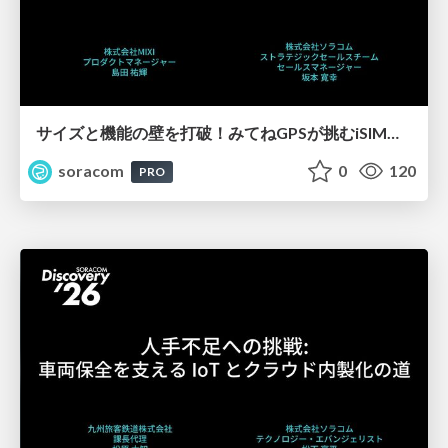
サイズと機能の壁を打破！みてねGPSが挑むiSIM活用秘話【SORACOM Discovery 2026】
soracom
0
120
PRO