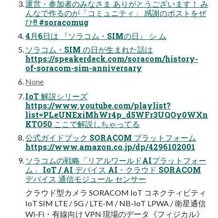
運営・参加者のみなさま ありがとうございます！ み
んなで作るのが「コミュニティ」 感謝のポストをぜ
ひ!! #soracomug
4月6日は 『ソラコム・SIMの日』 シ ム
ソラコム・SIM の日が生まれた話は
https://speakerdeck.com/soracom/history-
of-soracom-sim-anniversary
None
IoT 解説シリーズ
https://www.youtube.com/playlist?
list=PLeUNExiMhWr4p_d5WFr3UQOy0WXn
KTO50 ここで解説しちゃってる
公式ガイドブック SORACOM プラットフォーム
https://www.amazon.co.jp/dp/4296102001
ソラコムの戦略「リアルワールドAIプラットフォー
ム」 IoT / AI デバイス AI・クラウド SORACOM
デバイス 通信モジュール センサー
クラウド型カメラ SORACOM IoT コネクティビティ
IoT SIM LTE / 5G / LTE-M / NB-IoT LPWA / 衛星通信
Wi-Fi・有線向け VPN 現場のデータ《フィジカル》