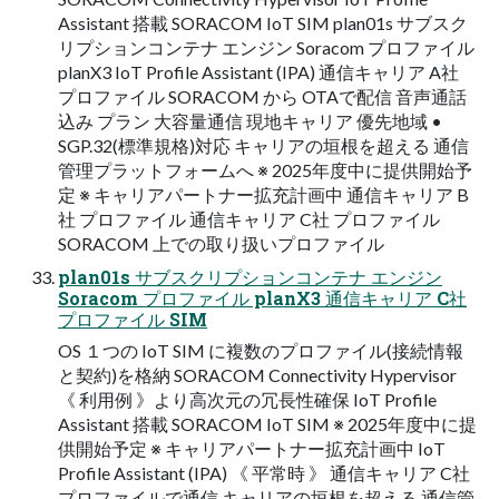
Assistant 搭載 SORACOM IoT SIM plan01s サブスク
リプションコンテナ エンジン Soracom プロファイル
planX3 IoT Profile Assistant (IPA) 通信キャリア A社
プロファイル SORACOM から OTAで配信 音声通話
込み プラン 大容量通信 現地キャリア 優先地域 •
SGP.32(標準規格)対応 キャリアの垣根を超える 通信
管理プラットフォームへ ※ 2025年度中に提供開始予
定 ※ キャリアパートナー拡充計画中 通信キャリア B
社 プロファイル 通信キャリア C社 プロファイル
SORACOM 上での取り扱いプロファイル
plan01s サブスクリプションコンテナ エンジン
Soracom プロファイル planX3 通信キャリア C社
プロファイル SIM
OS １つの IoT SIM に複数のプロファイル(接続情報
と契約)を格納 SORACOM Connectivity Hypervisor
《 利用例 》より高次元の冗長性確保 IoT Profile
Assistant 搭載 SORACOM IoT SIM ※ 2025年度中に提
供開始予定 ※ キャリアパートナー拡充計画中 IoT
Profile Assistant (IPA) 《 平常時 》 通信キャリア C社
プロファイルで通信 キャリアの垣根を超える 通信管