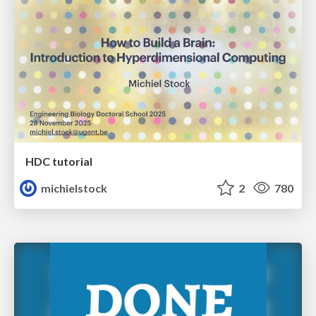
HDC tutorial
michielstock
2
780