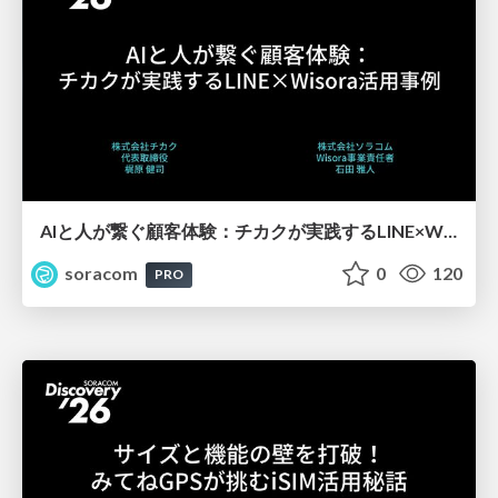
AIと人が繋ぐ顧客体験：チカクが実践するLINE×Wisora活用事例【SORACOM Discovery 2026】
soracom
0
120
PRO