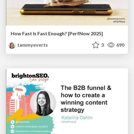
How Fast Is Fast Enough? [PerfNow 2025]
tammyeverts
3
690