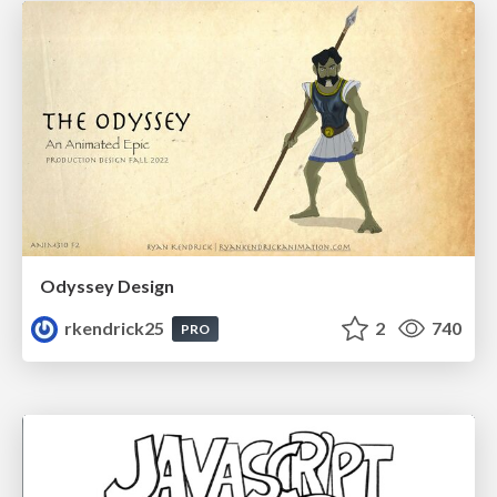
Odyssey Design
rkendrick25
2
740
PRO