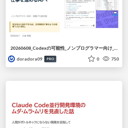
20260608_Codexの可能性_ノンプログラマー向け_大城追記
doradora09
0
750
PRO