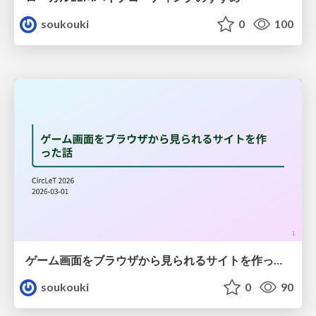
soukouki
0
100
ゲーム画面をブラウザから見られるサイトを作った話
soukouki
0
90