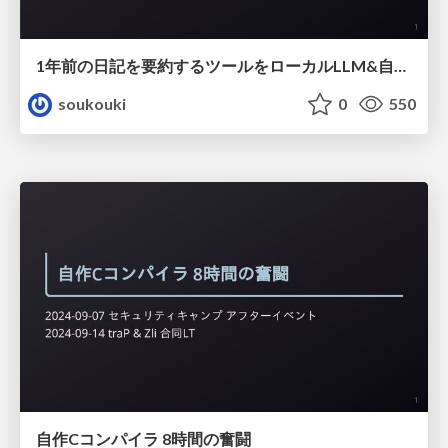
1年前の日記を要約するツールをローカルLLM&自作MCPサーバーで作った話
soukouki
0
550
自作Cコンパイラ 8時間の奮闘