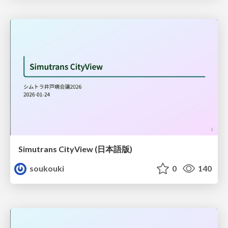
Simutrans CityView (日本語版)
soukouki
0
140