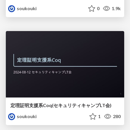
soukouki
0
1.9k
定理証明支援系Coq(セキュリティキャンプLT会)
soukouki
1
280