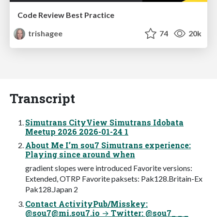
Code Review Best Practice
trishagee
74
20k
Transcript
Simutrans CityView Simutrans Idobata
Meetup 2026 2026-01-24 1
About Me I’m sou7 Simutrans experience:
Playing since around when
gradient slopes were introduced Favorite versions:
Extended, OTRP Favorite paksets: Pak128.Britain-Ex
Pak128.Japan 2
Contact ActivityPub/Misskey:
@
sou7@mi.sou7.io
→ Twitter: @sou7_ _ _