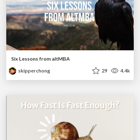
Six Lessons from altMBA
skipperchong
29
4.4k