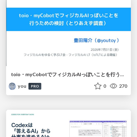
toio・myCobotでフィジカルAIっぽいことを行うための検討（とりあえず調査） / フィジカルAI LT（IoTLTによる開催）
you
0
270
PRO