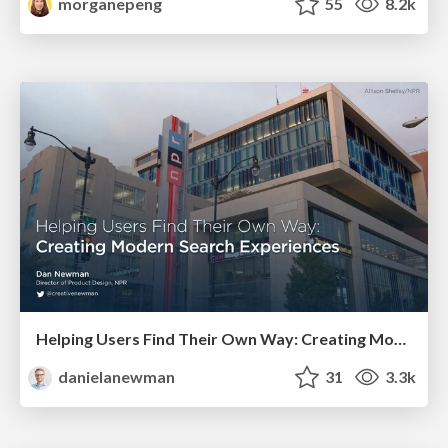
morganepeng
55
8.2k
Helping Users Find Their Own Way: Creating Modern Search Experiences
danielanewman
31
3.3k