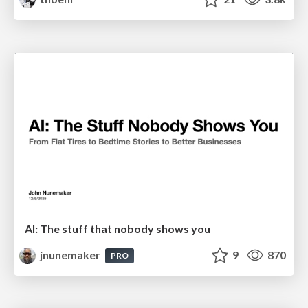
AI: The stuff that nobody shows you
jnunemaker
9
870
PRO