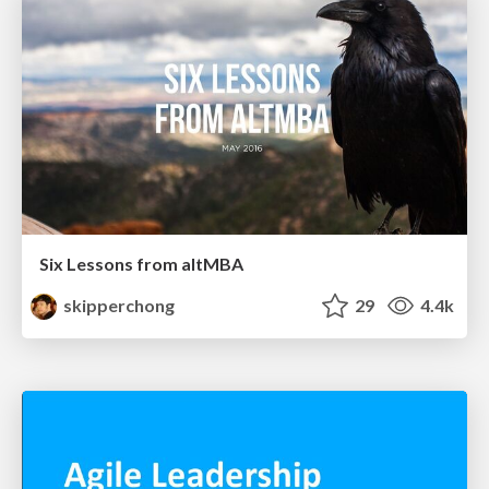
Six Lessons from altMBA
skipperchong
29
4.4k