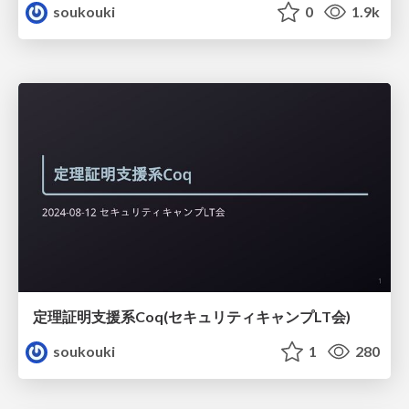
soukouki
0
1.9k
定理証明支援系Coq(セキュリティキャンプLT会)
soukouki
1
280