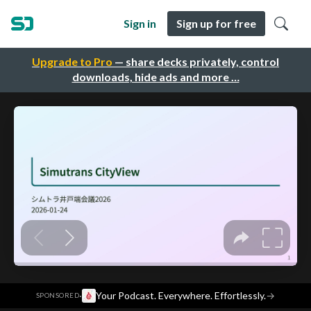
Sign in
Sign up for free
Upgrade to Pro
— share decks privately, control
downloads, hide ads and more …
·
Your Podcast. Everywhere. Effortlessly.
→
SPONSORED