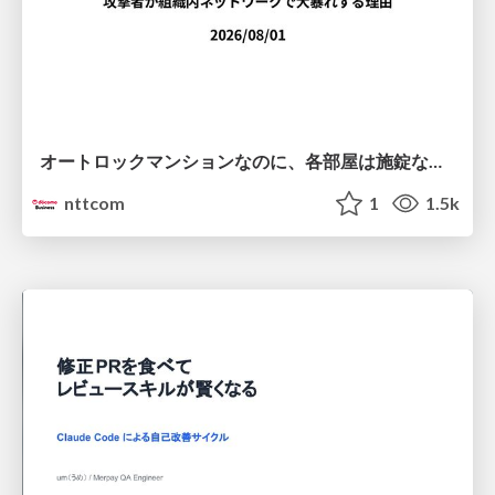
オートロックマンションなのに、各部屋は施錠なし！？ 攻撃者が組織内ネットワークで大暴れする理由 / The Front Door Is Locked, but the Rooms Are Wide Open: Why Attackers Move Freely Inside Enterprise Networks
nttcom
1
1.5k