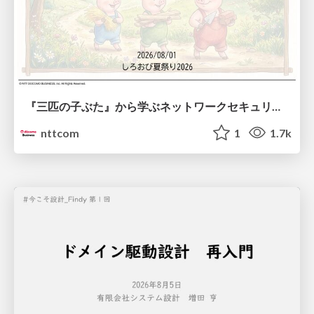
『三匹の子ぶた』から学ぶネットワークセキュリティの昔と今 / Network Security: Then and Now Through the Lens of The Three Little Pigs
nttcom
1
1.7k