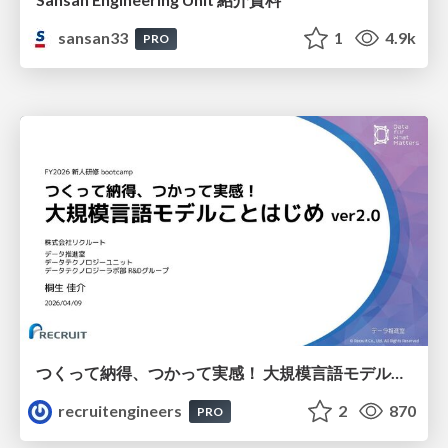
sansan33
1
4.9k
PRO
つくって納得、つかって実感！ 大規模言語モデルことはじめ ver2.0
recruitengineers
2
870
PRO