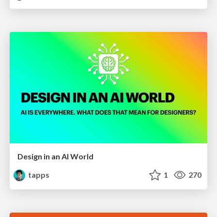
Design in an AI World
tapps
1
270