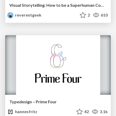
Visual Storytelling: How to be a Superhuman Communicator
reverentgeek
2
610
Typedesign – Prime Four
hannesfritz
42
3.1k