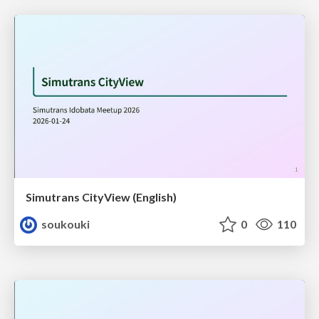
Simutrans CityView (English)
soukouki
0
110