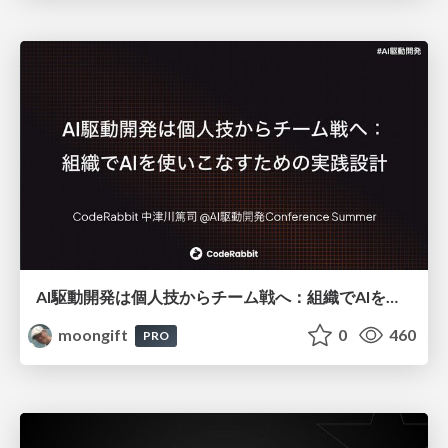
AI駆動開発は個人技からチーム戦へ：組織でAIを使いこなすための実践設計
moongift
0
460
PRO