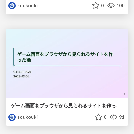
soukouki
0
100
ゲーム画面をブラウザから見られるサイトを作った話
soukouki
0
91