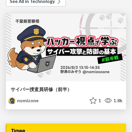
See All in Technology
サイバー捜査員研修（前半）
nomizone
1
1.8k