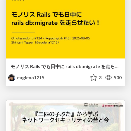
モノリス Rails でも日中に rails db:migrate を走らせたい！ / Daytime rails db:migrate on Monolithic Rails!
euglena1215
3
500