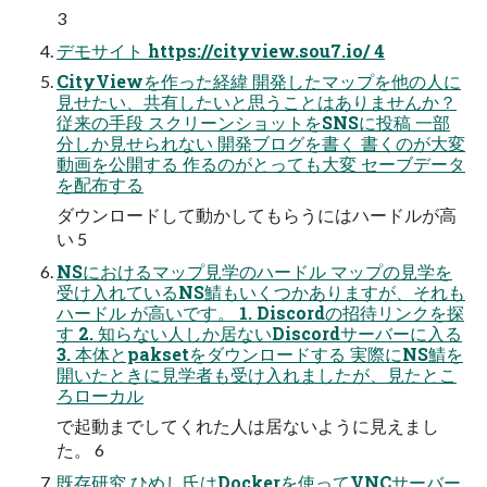
3
デモサイト https://cityview.sou7.io/ 4
CityViewを作った経緯 開発したマップを他の人に
見せたい、共有したいと思うことはありませんか？
従来の手段 スクリーンショットをSNSに投稿 一部
分しか見せられない 開発ブログを書く 書くのが大変
動画を公開する 作るのがとっても大変 セーブデータ
を配布する
ダウンロードして動かしてもらうにはハードルが高
い 5
NSにおけるマップ見学のハードル マップの見学を
受け入れているNS鯖もいくつかありますが、それも
ハードル が高いです。 1. Discordの招待リンクを探
す 2. 知らない人しか居ないDiscordサーバーに入る
3. 本体とpaksetをダウンロードする 実際にNS鯖を
開いたときに見学者も受け入れましたが、見たとこ
ろローカル
で起動までしてくれた人は居ないように見えまし
た。 6
既存研究 ひめし氏はDockerを使ってVNCサーバー