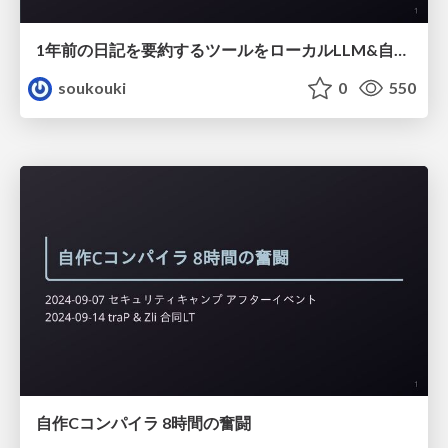
1年前の日記を要約するツールをローカルLLM&自作MCPサーバーで作った話
soukouki
0
550
自作Cコンパイラ 8時間の奮闘