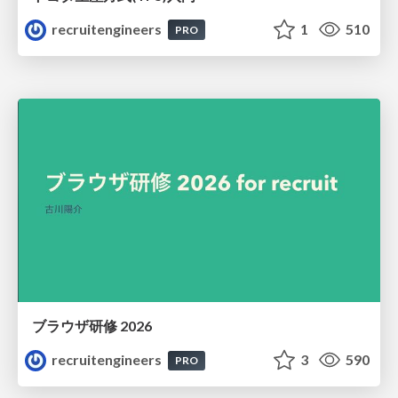
recruitengineers
1
510
PRO
ブラウザ研修 2026
recruitengineers
3
590
PRO