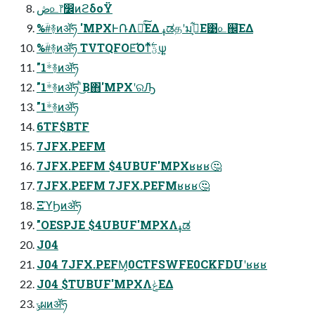
ڞ௨෦෼ͷϩδοΫ
%#ؔ࿈ͷॲཧ 'MPXͰ݁ՌΛฦͯ͘͠ΕΔ ߪಡதʹมߋ͕͋Ε͹௨஌͞ΕΔ
%#ؔ࿈ͷॲཧ TVTQFOE͡Όͳͯ͘ؾ࣋ͪѱ͍
"1*ؔ࿈ͷॲཧ
"1*ؔ࿈ͷॲཧ ͪ͜Β΋'MPXʹରԠ
"1*ؔ࿈ͷॲཧ
6TF$BTF
7JFX.PEFM
7JFX.PEFM $4UBUF'MPXʁʁʁ🤔
7JFX.PEFM 7JFX.PEFMʁʁʁ🤔
ΞϓϦͷॲཧ
"OESPJE $4UBUF'MPXΛߪಡ
J04
J04 7JFX.PEFM͕0CTFSWFE0CKFDUʹʁʁʁ
J04 $TUBUF'MPXΛݟΕΔ
ݸผͷॲཧ