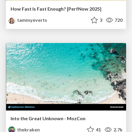
How Fast Is Fast Enough? [PerfNow 2025]
tammyeverts
3
720
Into the Great Unknown - MozCon
thekraken
41
2.7k