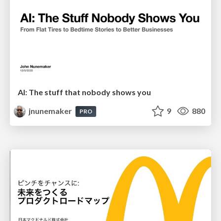
AI: The stuff that nobody shows you
jnunemaker
9
880
PRO