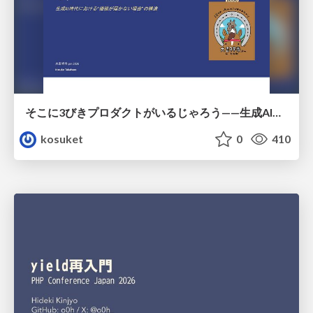
そこに3びきプロダクトがいるじゃろう——生成AI時代における“価値が届かない理由”の構造
kosuket
0
410