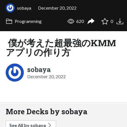
sobaya
December 20, 2022
Programming
620
0
僕が考えた超最強のKMM
アプリの作り方
sobaya
December 20, 2022
More Decks by sobaya
See All by sobaya