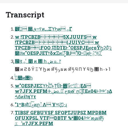
Transcript
๻͕ߟ͑ͨ ௒࠷ڧͷ,..ΞϓϦͷ ࡞Γํ
w !TPCBZB5XJUUFS w
!TPCBZB(JUIVC w
TPCZB;FOO גࣜձࣾΏΊΈͰ"OESPJEͷςοΫϦʔυͯ͠·͢ɻ
໺ੜͷ"OESPJEΤϯδχΞͷํ͕͍·ͨ͠Βɺ ΊͬͪΌ࠾༻͍ͨ͠ͷͰ͓ؾܰʹ͝࿈བྷ͍ͩ͘͞
͓඼ॻ͖ ࡞ ͨ ෺ ͷ ঺ հ ڞ ௨ ෦
෼ ͷ ϩ δ Ϋ Ξ ϓ Ϧ ͷ ॲ ཧ ݸ ผ ͷ ॲ ཧ ϥ Π ϒ ϥ Ϧ ঺ հ · ͱ Ί
࡞ͬͨ෺ͷ঺հ
w"OESPJEΞϓϦ͔͠࡞ͬͨ͜ͱ͕ͳ͍ਓͰ΋؆୯ʹ্ཱ͕ͪΕΔ
w7JFX.PEFM·Ͱڞ௨Խͯ͠ جຊతʹ ը໘͚ͩͦΕͧΕͷ04Ͱ༻ҙ͢Δ
ࠓճͷίϯηϓτ
"1*͔Βऔಘͨ͠ݘͷը૾Λ Ұཡදࣔ͠·͢ɻ
TIBSF GFBUVSF SFQPTJUPSZ MPDBM
OFUXPSL VTFDBTF %*΍֤04༻ͷݸผॲཧ
֤ػೳͷ7JFX.PEFM