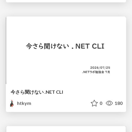
今さら聞けない .NET CLI
htkym
0
180