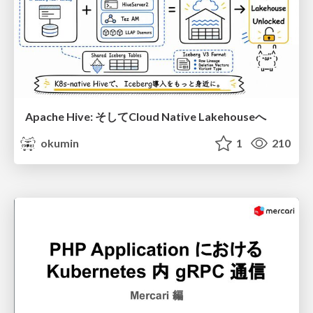
Apache Hive: そしてCloud Native Lakehouseへ
okumin
1
210