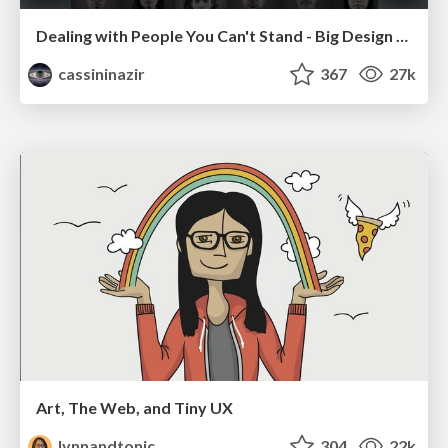
Dealing with People You Can't Stand - Big Design 2015
cassininazir
367
27k
Art, The Web, and Tiny UX
lynnandtonic
304
22k