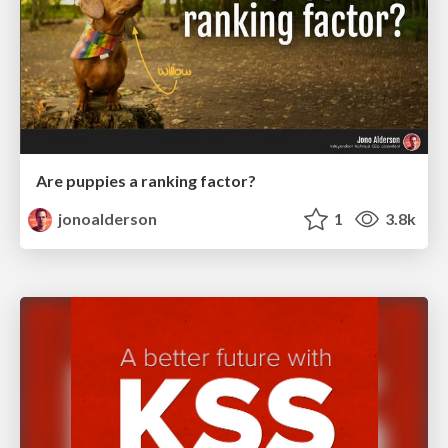
Are puppies a ranking factor?
jonoalderson
1
3.8k