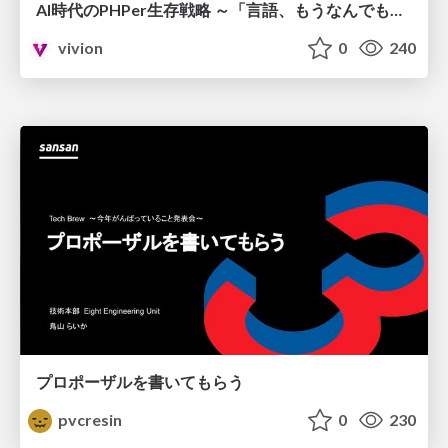
AI時代のPHPer生存戦略 ～「言語、もうなんでもよくない？」に本気で向き合う～
vivion
0
240
プロポーザルを書いてもらう
pvcresin
0
230