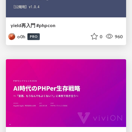
yield再入門 #phpcon
o0h
0
960
PRO