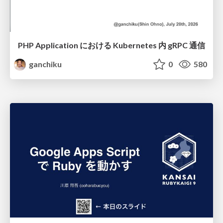
PHP Application における Kubernetes 内 gRPC 通信
ganchiku
0
580