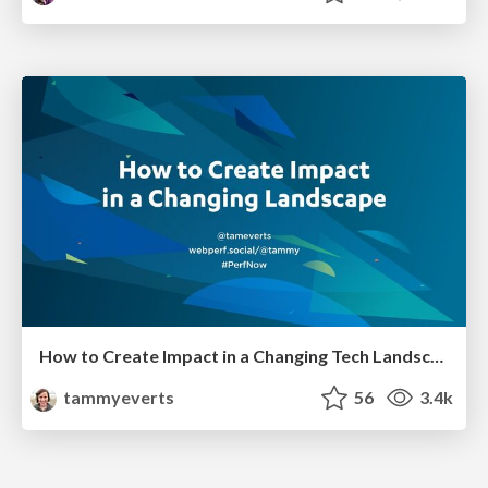
How to Create Impact in a Changing Tech Landscape [PerfNow 2023]
tammyeverts
56
3.4k