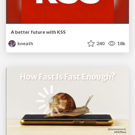
A better future with KSS
kneath
240
18k