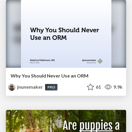
Why You Should Never Use an ORM
jnunemaker
61
9.9k
PRO