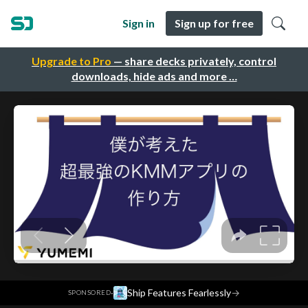
Sign in
Sign up for free
Upgrade to Pro
— share decks privately, control
downloads, hide ads and more …
·
Ship Features Fearlessly
→
SPONSORED