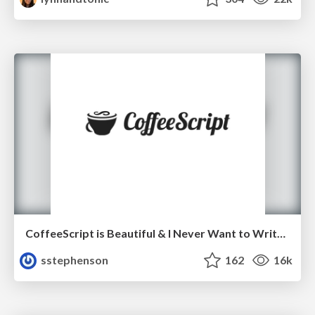
CoffeeScript is Beautiful & I Never Want to Write Plain JavaScript Again
sstephenson
162
16k