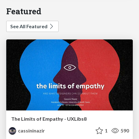
Featured
See All Featured
The Limits of Empathy - UXLibs8
cassininazir
1
590