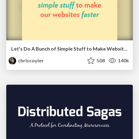
Let's Do A Bunch of Simple Stuff to Make Websites Faster
chriscoyier
508
140k