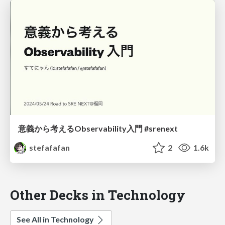
意義から考えるObservability入門 #srenext
stefafafan
2
1.6k
Other Decks in Technology
See All in Technology