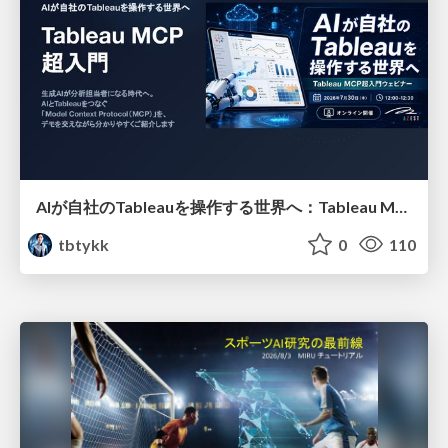
AIが自社のTableauを操作する世界へ：Tableau MCP超入門
tbtykk
0
110