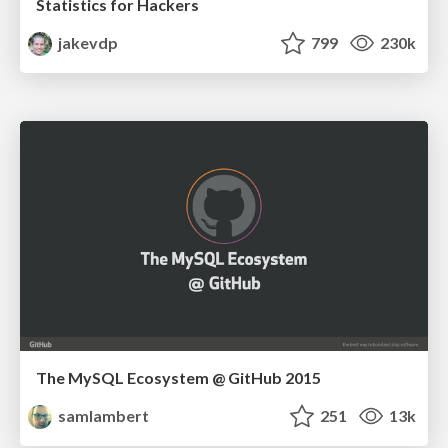
Statistics for Hackers
jakevdp
799
230k
The MySQL Ecosystem @ GitHub 2015
samlambert
251
13k