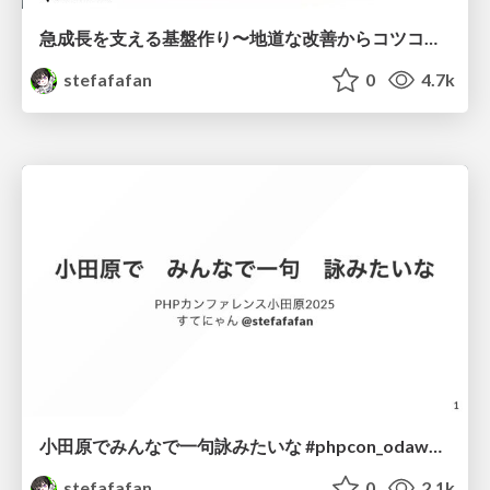
急成長を支える基盤作り〜地道な改善からコツコツと〜 #cre_meetup
stefafafan
0
4.7k
小田原でみんなで一句詠みたいな #phpcon_odawara
stefafafan
0
2.1k