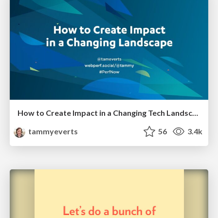
How to Create Impact in a Changing Tech Landscape [PerfNow 2023]
tammyeverts
56
3.4k