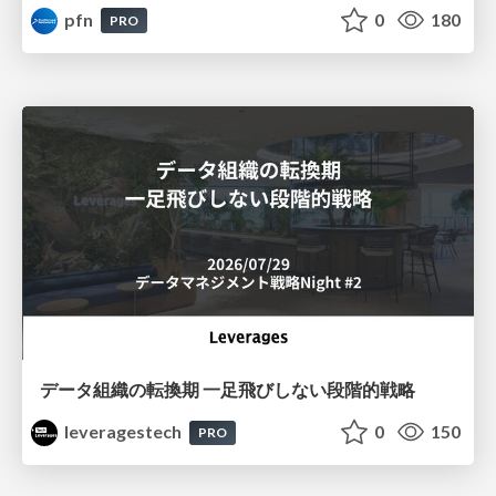
pfn
0
180
PRO
データ組織の転換期 一足飛びしない段階的戦略
leveragestech
0
150
PRO