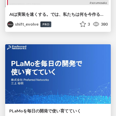
AIは実装を速くする。では、私たちは何を今作るべきか？－立場を越えてリリースに向き合ったチーム開発の実践 / 20260801 Hiromi Nakaya and Naoki Takahashi
shift_evolve
3
380
PRO
PLaMoを毎日の開発で使い育てていく