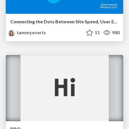
Connecting the Dots Between Site Speed, User Experience & Your Business [WebExpo 2025]
tammyeverts
11
980
BBQ