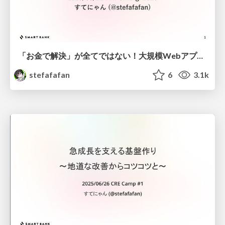
「お金で解決」が全てではない！大規模WebアプリのCI高速化 #phperkaigi
stefafafan
6
3.1k