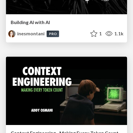
Building AI with AI
inesmontani
1
1.1k
PRO
Context Engineering - Making Every Token Count