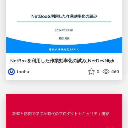
NetBoxを利用した作業効率化の試み_NetDevNight4
tnoha
0
460