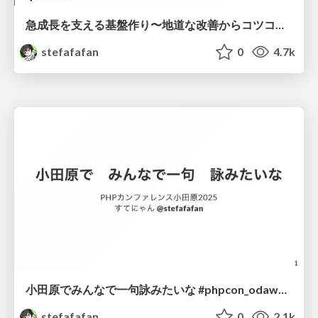
急成長を支える基盤作り〜地道な改善からコツコツと〜 #cre_meetup
stefafafan
0
4.7k
小田原でみんなで一句詠みたいな #phpcon_odawara
stefafafan
0
2.1k