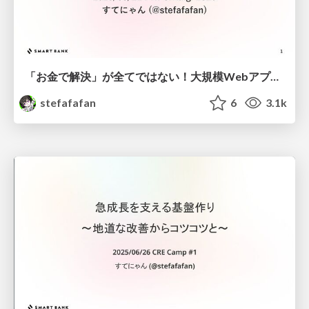
「お金で解決」が全てではない！大規模WebアプリのCI高速化 #phperkaigi
stefafafan
6
3.1k