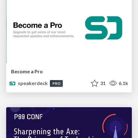
Become a Pro
speakerdeck
31
6.1k
PRO