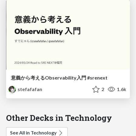
意義から考えるObservability入門 #srenext
stefafafan
2
1.6k
Other Decks in Technology
See All in Technology