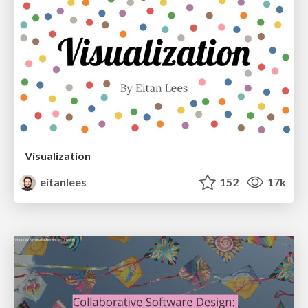
Visualization
eitanlees
152
17k