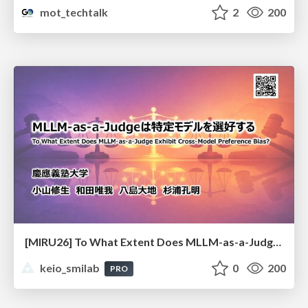
mot_techtalk
2
200
[MIRU26] To What Extent Does MLLM-as-a-Judge Exhibit Cross-Model Preference Bias?
keio_smilab
0
200
PRO