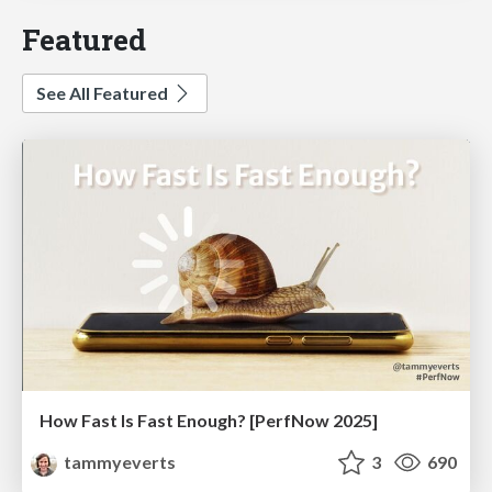
Featured
See All Featured
How Fast Is Fast Enough? [PerfNow 2025]
tammyeverts
3
690