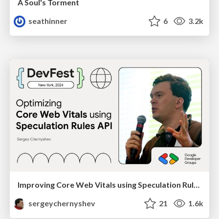
A Soul's Torment
seathinner
6
3.2k
Improving Core Web Vitals using Speculation Rules API
sergeychernyshev
21
1.6k