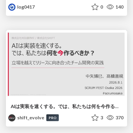
log0417
0
140
AIは実装を速くする。では、私たちは何を今作るべきか？－立場を越えてリリースに向き合ったチーム開発の実践 / 20260801 Hiromi Nakaya and Naoki Takahashi
shift_evolve
3
370
PRO