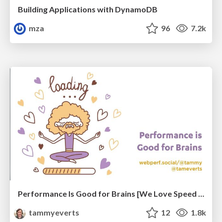
Building Applications with DynamoDB
mza
96
7.2k
Performance Is Good for Brains [We Love Speed 2024]
tammyeverts
12
1.8k