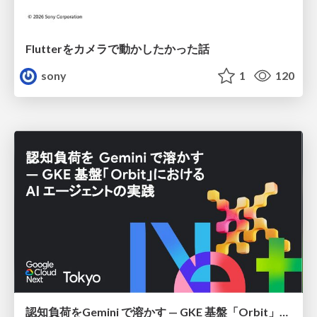
Flutterをカメラで動かしたかった話
sony
1
120
認知負荷をGemini で溶かす — GKE 基盤「Orbit」における AI エージェントの実践