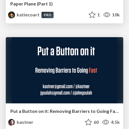
Paper Plane (Part 1)
katiecoart
1
10k
PRO
Put a Button on it: Removing Barriers to Going Fast.
kastner
60
4.5k