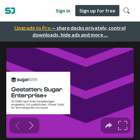
Sign in
Sign up for free
Upgrade to Pro
— share decks privately, control
downloads, hide ads and more …