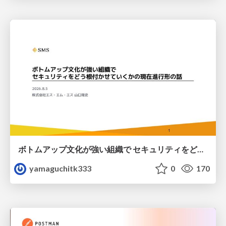
ボトムアップ文化が強い組織で セキュリティをどう根付かせていくかの現在進行形の話 / Making Security Stick in a Bottom-Up Organization
yamaguchitk333
0
170