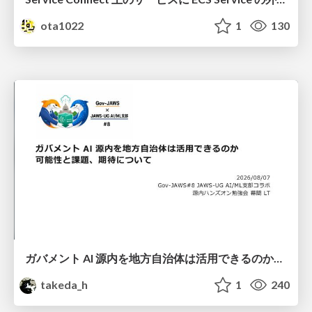
ota1022
1
130
ガバメント AI 源内を地方自治体は活用できるのか 可能性と課題、期待について
takeda_h
1
240