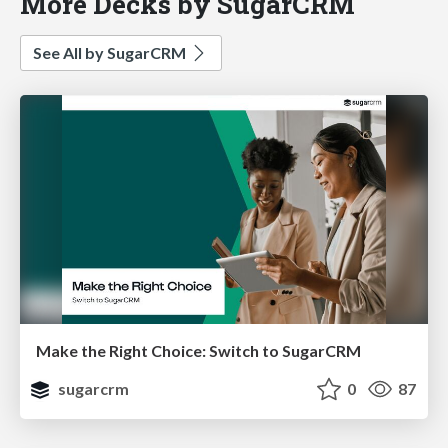
More Decks by SugarCRM
See All by SugarCRM
Make the Right Choice: Switch to SugarCRM
sugarcrm
0
87