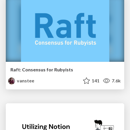
Raft: Consensus for Rubyists
vanstee
141
7.6k