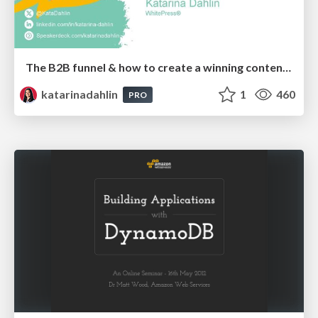
The B2B funnel & how to create a winning content strategy
katarinadahlin
1
460
PRO