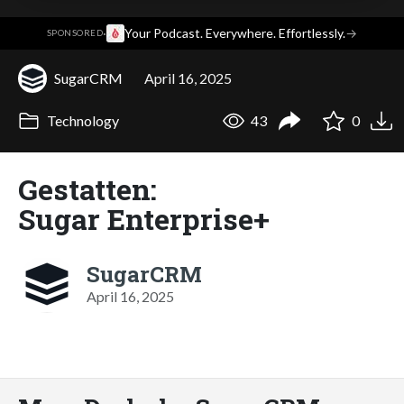
·
Your Podcast. Everywhere. Effortlessly.
→
SPONSORED
SugarCRM
April 16, 2025
Technology
43
0
Gestatten:
Sugar Enterprise+
SugarCRM
April 16, 2025