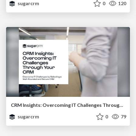
sugarcrm
0
120
CRM Insights: Overcoming IT Challenges Through Your CRM
sugarcrm
0
79