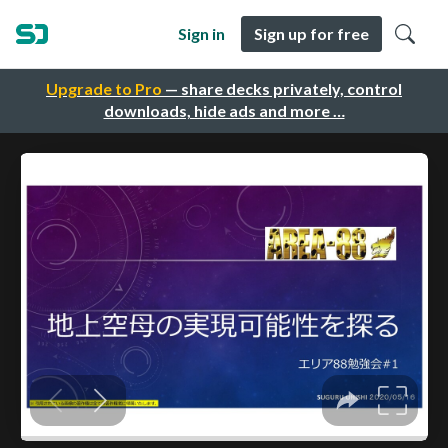
Sign in
Sign up for free
Upgrade to Pro
— share decks privately, control
downloads, hide ads and more …