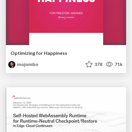
Optimizing for Happiness
mojombo
378
71k