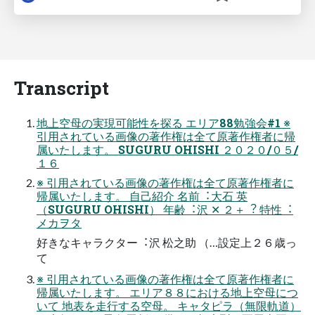
Transcript
地上空⺟の実現可能性を探る エリア88勉強会#1 ※
引⽤されている画像の著作権は全て原著作権者に帰
属いたします。 SUGURU OHISHI ２０２０/０５/
１６
※ 引⽤されている画像の著作権は全て原著作権者に
帰属いたします。 ⾃⼰紹介 名前︓⼤⽯ 英
（SUGURU OHISHI） 年齢︓沢 ✕ ２＋︖ 特性︓
メカヲタ
好きなキャラクター︓沢 松之助 （…設定上２６歳っ
て
※ 引⽤されている画像の著作権は全て原著作権者に
帰属いたします。 エリア８８における地上空⺟につ
いて 地表を⾛⾏する空⺟。 キャタピラ（無限軌道）