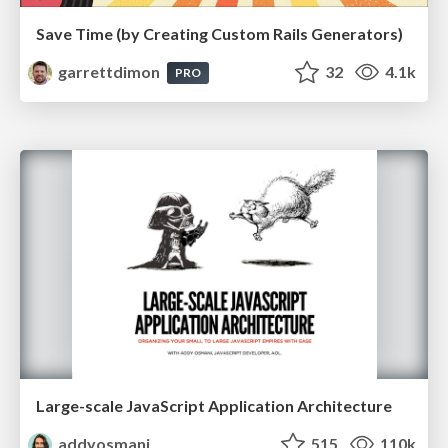
Save Time (by Creating Custom Rails Generators)
garrettdimon
32
4.1k
PRO
Large-scale JavaScript Application Architecture
addyosmani
515
110k