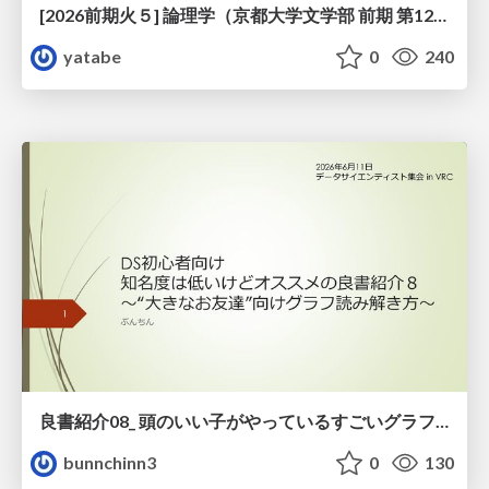
[2026前期火５] 論理学（京都大学文学部 前期 第12回）「証明を走らせる：カリー・ハワード対応」
yatabe
0
240
良書紹介08_ 頭のいい子がやっているすごいグラフの読み方
bunnchinn3
0
130