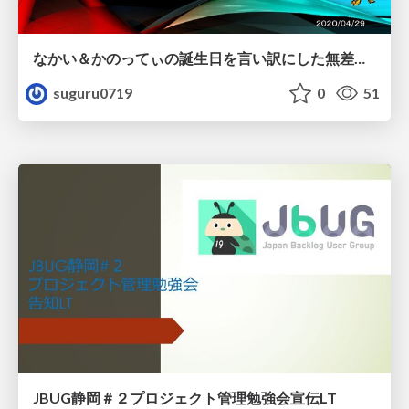
なかい＆かのってぃの誕生日を言い訳にした無差別ライトニングトークパーティー【超越境】銀河英雄伝説 艦船認識20250312
suguru0719
0
51
JBUG静岡＃２プロジェクト管理勉強会宣伝LT