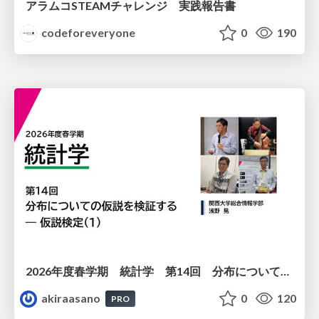
アラムコSTEAMチャレンジ 実践報告書
codeforeveryone
0
190
2026年度春学期 統計学 第14回 分布についての仮説を検証する ― 仮説検定（１） (2026. 7. 2)
akiraasano
0
120
PRO