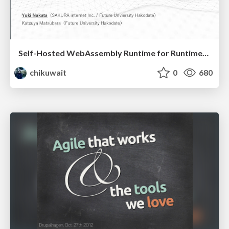
Self-Hosted WebAssembly Runtime for Runtime-Neutral Checkpoint/Restore in Edge–Cloud Continuum
chikuwait
0
680