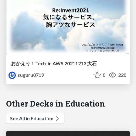
おかえり！Tech-in AWS 20211213 大石
suguru0719
0
220
Other Decks in Education
See All in Education