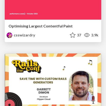
Optimising Largest Contentful Paint
csswizardry
37
3.9k