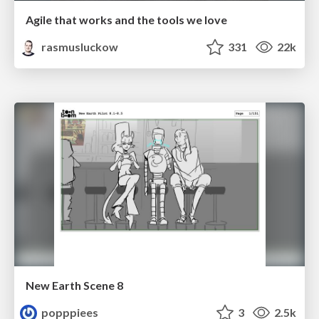
Agile that works and the tools we love
rasmusluckow
331
22k
New Earth Scene 8
popppiees
3
2.5k