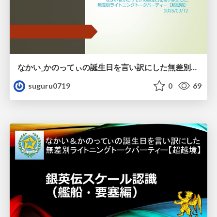
なかい_かのってぃの誕生日を言い訳にした無差別ライトニングトークパーティー_超越境_LT20250312.pdf
suguru0719
0
69