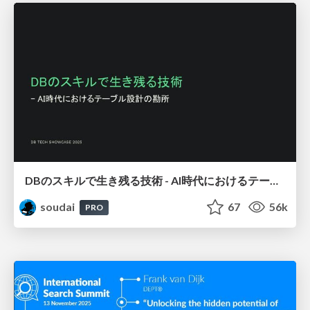
DBのスキルで生き残る技術 - AI時代におけるテーブル設計の勘所
soudai
67
56k
PRO