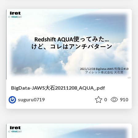
BigData-JAWS大石20211208_AQUA_.pdf
suguru0719
0
910