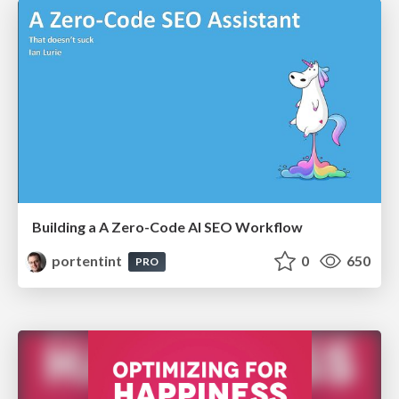
Building a A Zero-Code AI SEO Workflow
portentint
0
650
PRO