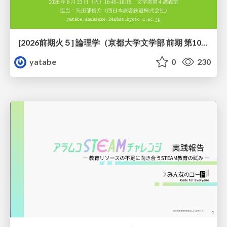
[2026前期火５] 論理学（京都大学文学部 前期 第10回）「論理学の哲学——意味とは何か（Tonkと推論主義）」
yatabe
0
230