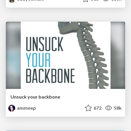
Unsuck your backbone
ammeep
672
58k