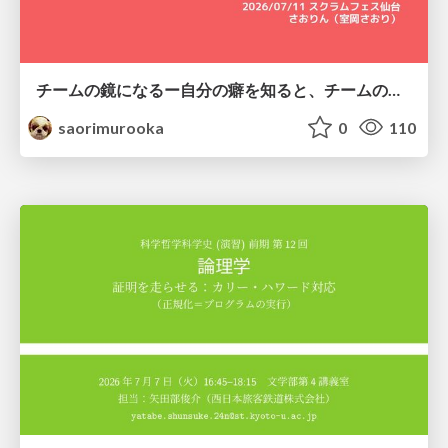
チームの鏡になるー自分の癖を知ると、チームのパターンが見えてくる@スクフェス仙台
saorimurooka
0
110