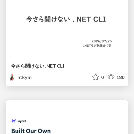
今さら聞けない .NET CLI
htkym
0
180