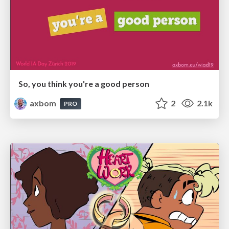
So, you think you're a good person
axbom
2
2.1k
PRO