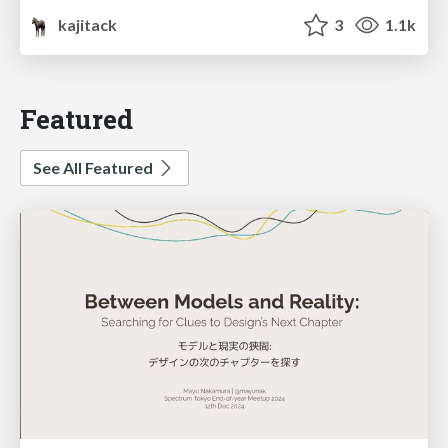
kajitack
3
1.1k
Featured
See All Featured