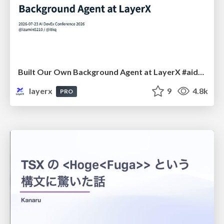
Built Our Own Background Agent at LayerX #aidevex_findy
layerx
9
4.8k
PRO