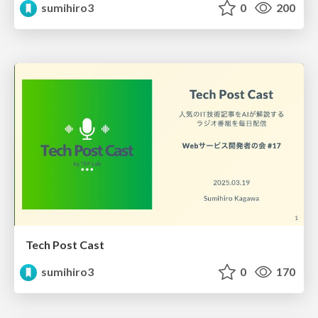
sumihiro3
0
200
Tech Post Cast
sumihiro3
0
170