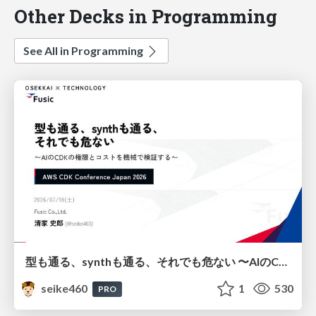
Other Decks in Programming
See All in Programming
型も通る、synthも通る、それでも危ない 〜AIのCDKの権限とコストを機械で検証する〜 / It Passes Type Checks, It Passes Synth Checks, but It’s Still Risky — Automatically Verifying Permissions and Costs in AI’s CDK —
seike460
1
530
PRO