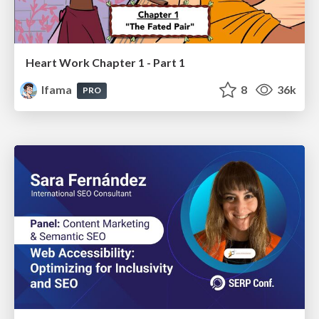
Heart Work Chapter 1 - Part 1
lfama
8
36k
PRO