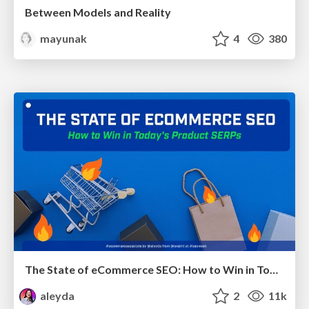
Between Models and Reality
mayunak
4
380
The State of eCommerce SEO: How to Win in Today's Products SERPs - #SEOweek
aleyda
2
11k