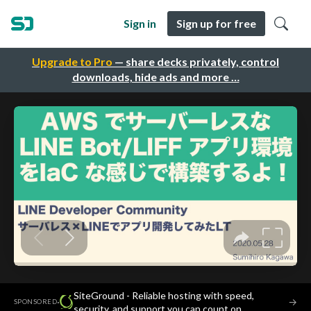
Sign in
Sign up for free
Upgrade to Pro
— share decks privately, control
downloads, hide ads and more …
SiteGround - Reliable hosting with speed,
·
→
SPONSORED
security, and support you can count on.