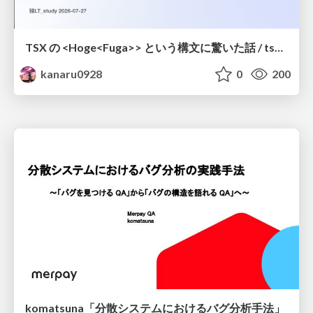
TSX の <Hoge<Fuga>> という構文に驚いた話 / tsx-type-argument-syntax
kanaru0928
0
200
komatsuna「分散システムにおけるバグ分析手法」