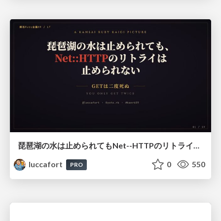
琵琶湖の水は止められてもNet--HTTPのリトライは止められない / You might be able to stop the water flow of Lake Biwa but you can't stop Net::HTTP retries
luccafort
0
550
PRO