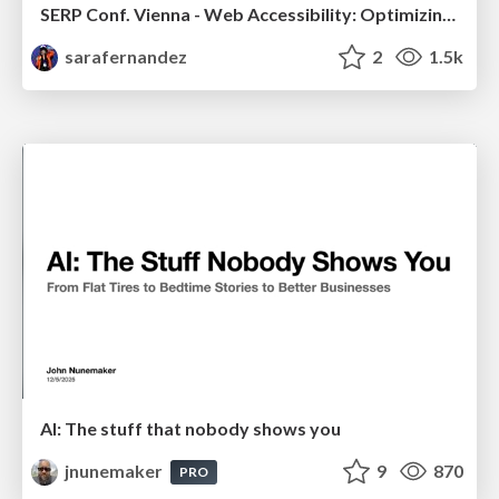
SERP Conf. Vienna - Web Accessibility: Optimizing for Inclusivity and SEO
sarafernandez
2
1.5k
AI: The stuff that nobody shows you
jnunemaker
9
870
PRO