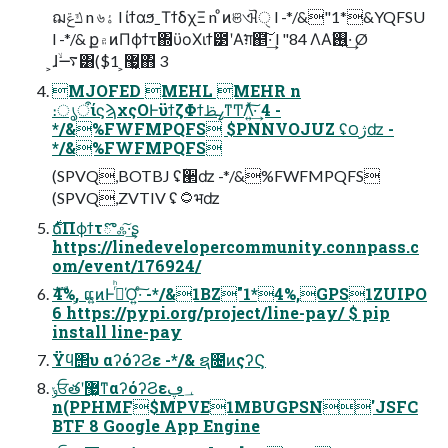
ฌݿݝ n ৬ۀ l ίϯαϧˍΤϯδχΞ n ͦͷଞଐੑ l -*/&"1*&YQFSU
l -*/& ք۾ͷΠϕϯτ΍ϋοΧιϯ౳ʹΑ͘ग़຅͠·͢ l "84 ΛΑ͘࢖͍·͢ Ø
͕ɺ࠷ۙ͸($1 ͕޷͖͔΋͆ 3
MJOFED MEHL MEHR n
։ൃऀίϛϡχςΟͰϋϯζΦϯߨࢣͳͲΛ͍ͯ͠·͢ 4 -
*/&%FWFMPQFS $PNNVOJUZ ʢ౦ژʣ -
*/&%FWFMPQFS
(SPVQ,BOTBJ ʢؔ੢ʣ -*/&%FWFMPQFS
(SPVQ,ZVTIV ʢ۝भʣ
https://linedevelopercommunity.connpass.c
om/event/176924/
ެࣜ4%, ͕ແ͍ͷͰ࡞ͬͪΌ͍·ͨ͠ -*/&1BZ"1*4%,GPS1ZUIPO
6 https://pypi.org/project/line-pay/ $ pip
install line-pay
Ϋϥ΢υ αʔόʔϨε -*/& ຊ೔ͷςʔϚ
ݸਓతʹ޷͖ͳαʔόʔϨε؀ڥ
n(PPHMF$MPVE1MBUGPSN'JSFC
BTF 8 Google App Engine