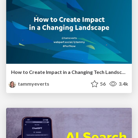
How to Create Impact in a Changing Tech Landscape [PerfNow 2023]
tammyeverts
56
3.4k