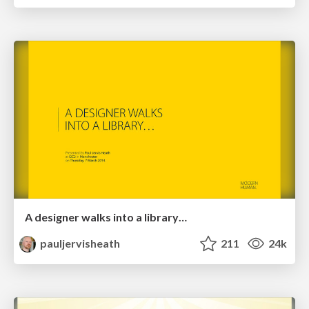
A designer walks into a library…
pauljervisheath
211
24k