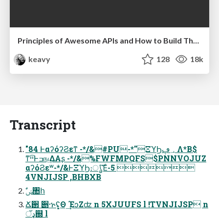
Principles of Awesome APIs and How to Build Them.
keavy
128
18k
Transcript
"84 ͰαʔόʔϨεͳ -*/&#PU-*''ΞϓϦ؀ڥ Λ*B$
ͳײ͡Ͱߏங͢ΔΑʂ -*/&%FWFMPQFS$PNNVOJUZ
αʔόϨεʷ-*/&ͰΞϓϦ։ൃͯ͠Έͨ-5 
4VNJIJSP ,BHBXB
ࣗݾ঺հ
Ճ઒ ੅ኍʢ͔͕Θ ͢ΈͻΖʣ n 5XJUUFS l !TVNJIJSP n
ډॅ஍ l