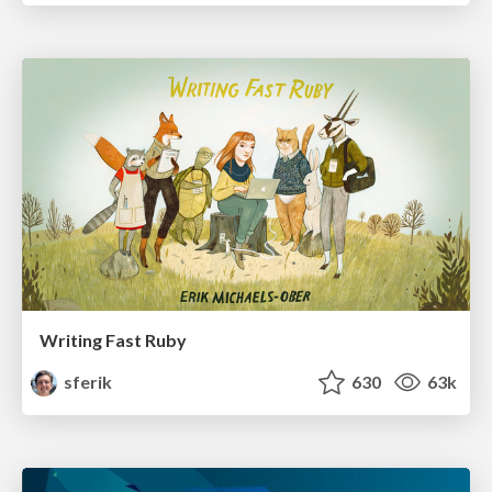
Writing Fast Ruby
sferik
630
63k