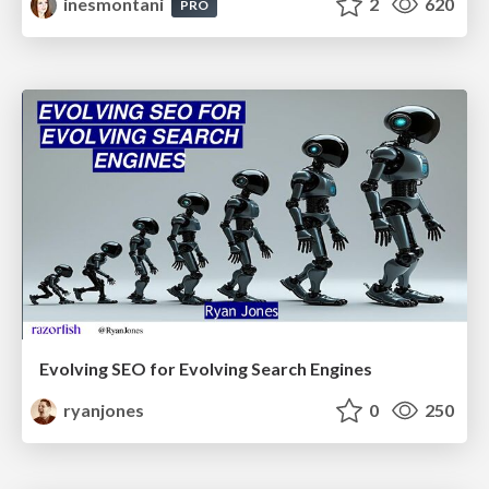
inesmontani
2
620
PRO
Evolving SEO for Evolving Search Engines
ryanjones
0
250