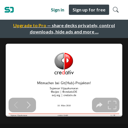
Sign in
Sign up for free
Upgrade to Pro
— share decks privately, control
downloads, hide ads and more …