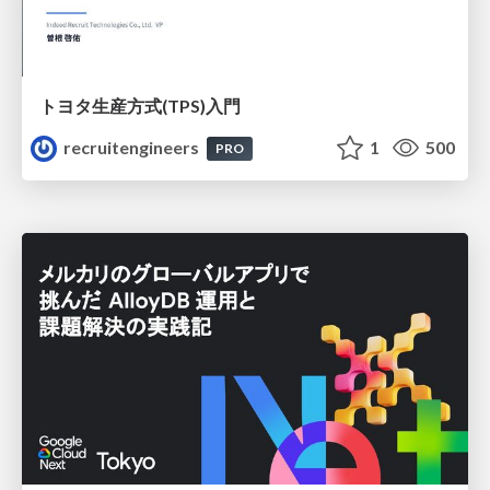
トヨタ⽣産⽅式(TPS)⼊⾨
recruitengineers
1
500
PRO