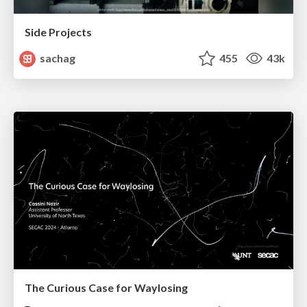
Side Projects
sachag
455
43k
The Curious Case for Waylosing