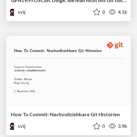
GPN19/FrOSCon: Dinge, die man nicht mit Git tun sollte
svij
0
4.1k
How To Commit: Nachvollziehbare Git Historien
svij
0
3.9k