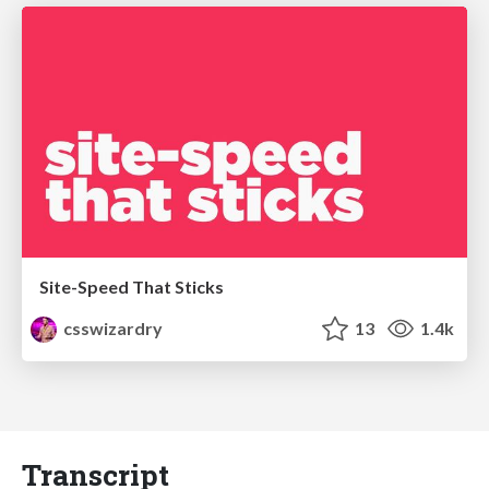
Site-Speed That Sticks
csswizardry
13
1.4k
Transcript