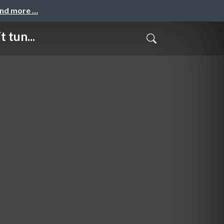
and more …
 tun...