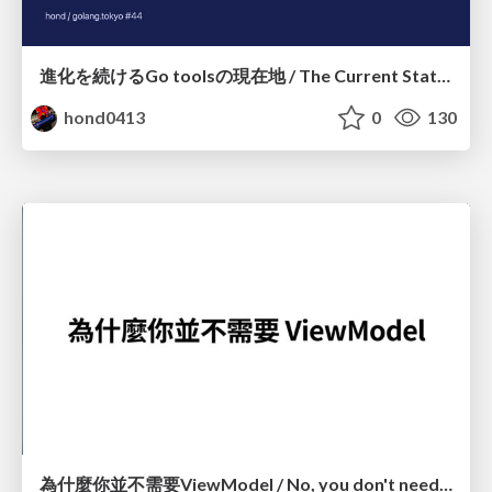
進化を続けるGo toolsの現在地 / The Current State of Ever-Evolving Go Tools
hond0413
0
130
為什麼你並不需要ViewModel / No, you don't need a ViewModel