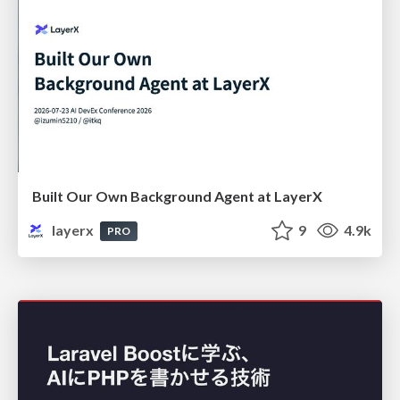
Built Our Own Background Agent at LayerX
layerx
9
4.9k
PRO