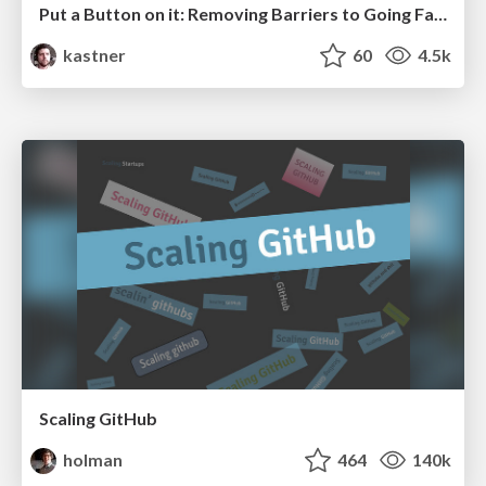
Put a Button on it: Removing Barriers to Going Fast.
kastner
60
4.5k
Scaling GitHub
holman
464
140k