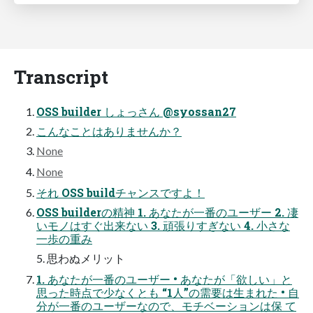
Transcript
OSS builder しょっさん @syossan27
こんなことはありませんか？
None
None
それ OSS buildチャンスですよ！
OSS builderの精神 1. あなたが一番のユーザー 2. 凄
いモノはすぐ出来ない 3. 頑張りすぎない 4. 小さな
一歩の重み
5. 思わぬメリット
1. あなたが一番のユーザー • あなたが「欲しい」と
思った時点で少なくとも “1人”の需要は生まれた • 自
分が一番のユーザーなので、モチベーションは保 て