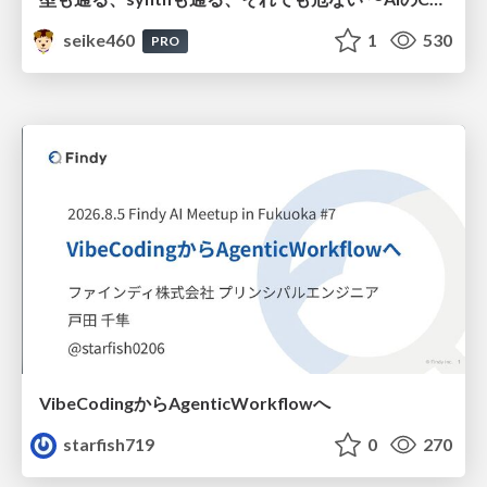
seike460
1
530
PRO
VibeCodingからAgenticWorkflowへ
starfish719
0
270