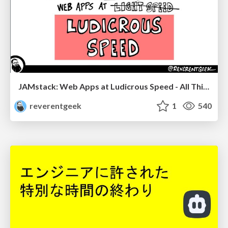
JAMstack: Web Apps at Ludicrous Speed - All Things Open 2022
reverentgeek
1
540