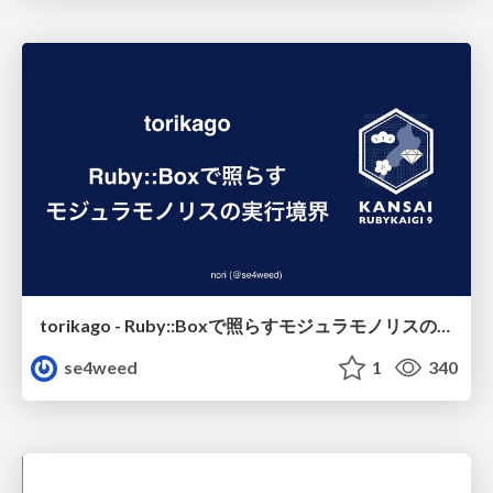
torikago - Ruby::Boxで照らすモジュラモノリスの実行境界
se4weed
1
340