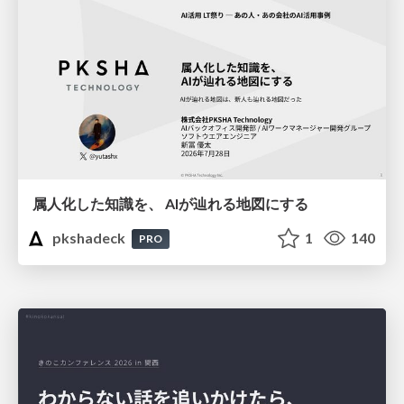
属人化した知識を、 AIが辿れる地図にする
pkshadeck
1
140
PRO