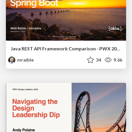
Java REST API Framework Comparison - PWX 2021
mraible
34
9.6k