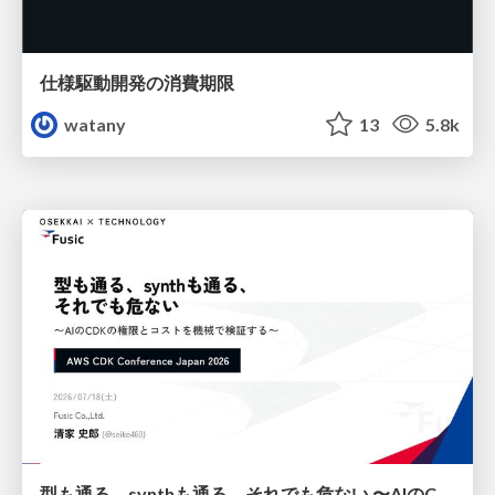
仕様駆動開発の消費期限
watany
13
5.8k
型も通る、synthも通る、それでも危ない 〜AIのCDKの権限とコストを機械で検証する〜 / It Passes Type Checks, It Passes Synth Checks, but It’s Still Risky — Automatically Verifying Permissions and Costs in AI’s CDK —