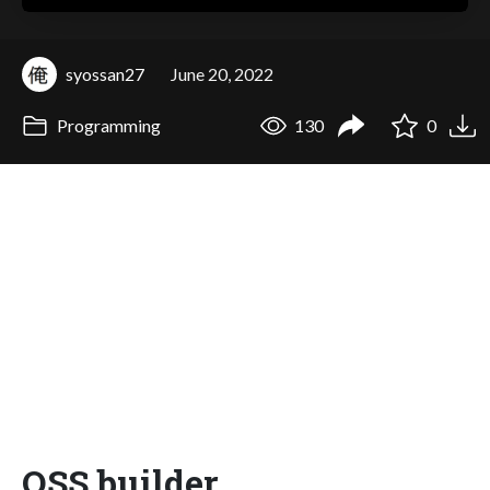
syossan27
June 20, 2022
Programming
130
0
OSS builder