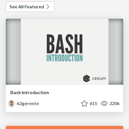
See All Featured
Bash Introduction
62gerente
615
220k