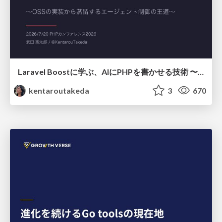
Laravel Boostに学ぶ、AIにPHPを書かせる技術 〜OSSの実装から蒸留するエージェント制御の王道〜
kentaroutakeda
3
670