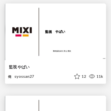
監視 やばい
syossan27
12
11k