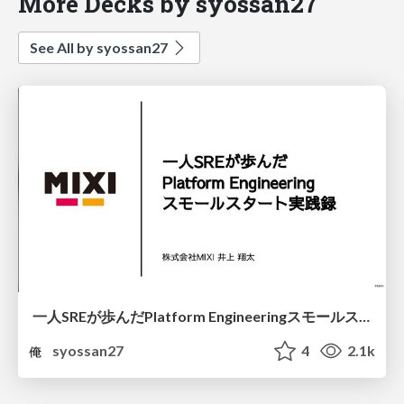
More Decks by syossan27
See All by syossan27
一人SREが歩んだPlatform Engineeringスモールスタート実践録 ~ クラウドネイティブ会議版 ~
syossan27
4
2.1k