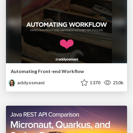
Automating Front-end Workflow
addyosmani
1370
210k