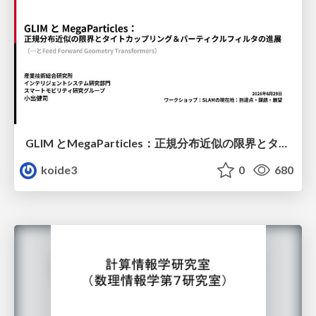
GLIM とMegaParticles：正規分布近似の限界とタイトカップリング＆パーティクルフィルタの進展 / GLIM and MegaParticles : Progress of the distribution representation in SLAM
koide3
0
680