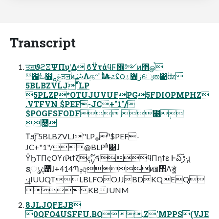
Transcript
ਤॻؗϑϩΞΨΠυʹ͓͚Δ ϐΫτάϥϜ࢖༻ͷ܏޲ௐࠪ
ᴷᴷ౎ಓ෎ݝཱਤॻؗͷࣄྫΛத৺ʹ Ѩࣇ༤೭ʢ౦ژ޻ۀେֶത෺ؗʣ
5BLBZVLJ"LP
5PLZP*OTUJUVUFPG5FDIOPMPHZ
.VTFVN $PEF-JC+"1"/
$POGFSFODF ೥݄
೔
Τϧɾ͓͓͔͞ 5BLBZVLJ"LP࡞ʰ$PEF-
JC+"1"/@BLPʱ͸ɺ
ΫϦΤΠςΟϒɾίϞϯζදࣔࠃࡍϥΠηϯε Ͱఏڙ͠·͢ɻ
ຊൃද͸ɺ+414Պݚඅͷॿ੒Λड͚͍ͯ
·͢ɻIUUQTLBLFOOJJBDKQEQ
KBIUNM
8JLJQFEJB
0QFO4USFFU.BQ.Z'MPPS(VJE