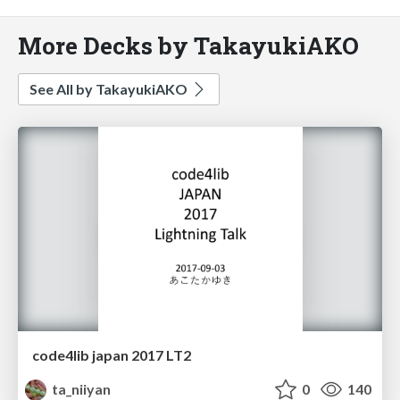
More Decks by TakayukiAKO
See All by TakayukiAKO
code4lib japan 2017 LT2
ta_niiyan
0
140