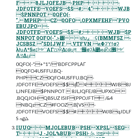
F 8JLJQFEJB-PHP-
JDFOTFEVOEFS$$#:4"WJB
$PNNPOT 0QFO(-
".MPHPCZ0QFO,OPXMFEHF'PVO
EBUJPO-
JDFOTFEVOEFS$$#:WJB$P
NNPOT 0QFO(-".ͱ͸จԽࢪઃʢ(BMMFSZ -
JCSBSZ "SDIJWF .VTFVN ͷΦʔϓϯσʔ
λԽΛ*5ͷ׆༻ʹΑΓଅਐ͢Δ׆ಈɻऩଂ඼σʔλ౳ͷ෯޿͍׆༻
ΛਤΔɻɹ
0QFO(-".+"1"/'BDFCPPLΑΓ
0QFO4USFFU.BQ-
PHPCZ0QFO4USFFU.BQ-
JDFOTFEVOEFS$$දࣔܧঝWJB8J
LJNFEJB$PNNPOT  8JLJQFEJBUPXO 
.BQQJOHQBSUZ l5IF(PPOJFT /&4
NBQzCZ#FOOZ.B[VS-
JDFOTFEVOEFS$$#:WJBqJDLF
S എܠ
IUUQMJOLEBUBPSHXPSLSEG
TJ -JOL%BUBPSHͰެ։த ਤॻؗɿؗ