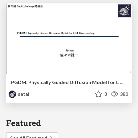
PGDM: Physically Guided Diffusion Model for L Downscaling
satai
3
380
Featured
See All Featured