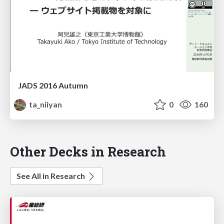
JADS 2016 Autumn
ta_niiyan
0
160
Other Decks in Research
See All in Research