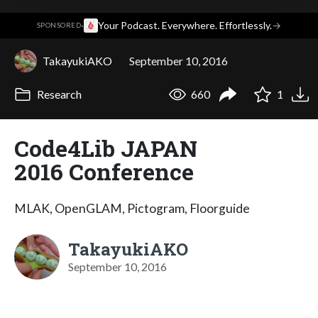
·
Your Podcast. Everywhere. Effortlessly.
→
SPONSORED
TakayukiAKO
September 10, 2016
Research
660
1
Code4Lib JAPAN
2016 Conference
MLAK, OpenGLAM, Pictogram, Floorguide
TakayukiAKO
September 10, 2016