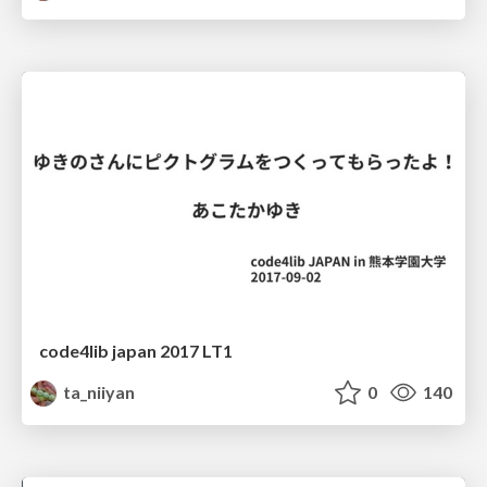
code4lib japan 2017 LT1
ta_niiyan
0
140