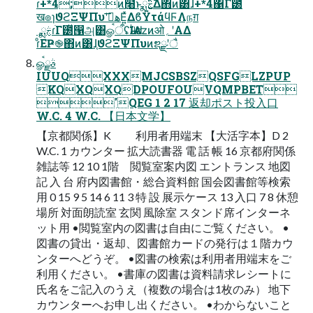
ɾ+*4;ͷ߲໨ͱྨࣅ͍ͯ͠Δ΋ͷ͸ɺ+*4΁ׂΓ౰ͯ
ख๏ɿϑϩΞΨΠυʹهࡌ͞Ε͍ͯΔϐΫτάϥϜΛநग़
ˎྨࣅɾׂΓ౰ͯ൑அ͸ௐࠪऀʢѨࣇʣͷओ؍ʹΑΔ
ɾͦΕҎ֎΋ͷ͸ɺ֤ϑϩΞΨΠυͷຌྫʹै͏
ௐࠪࣄྫ
IUUQXXXMJCSBSZQSFGLZPUP
KQXQXQDPOUFOUVQMPBET
'QEG 1 2 17 返却ポスト投入口
W.C. 4 W.C. 【日本文学】
【京都関係】K 利用者用端末 【大活字本】D 2
W.C. 1 カウンター 拡大読書器 電 話 帳 16 京都府関係
雑誌等 12 10 1階 閲覧室案内図 エントランス 地図
記 入 台 府内図書館・総合資料館 国会図書館等検索
用 0 15 9 5 14 6 11 3 特 設 展示ケース 13 入口 7 8 休憩
場所 対面朗読室 玄関 風除室 スタンド席インターネ
ット用 •閲覧室内の図書は自由にご覧ください。 •
図書の貸出・返却、図書館カードの発行は１階カウ
ンターへどうぞ。 •図書の検索は利用者用端末をご
利用ください。 •書庫の図書は資料請求レシートに
氏名をご記入のうえ（複数の場合は1枚のみ） 地下
カウンターへお申し出ください。 •わからないこと