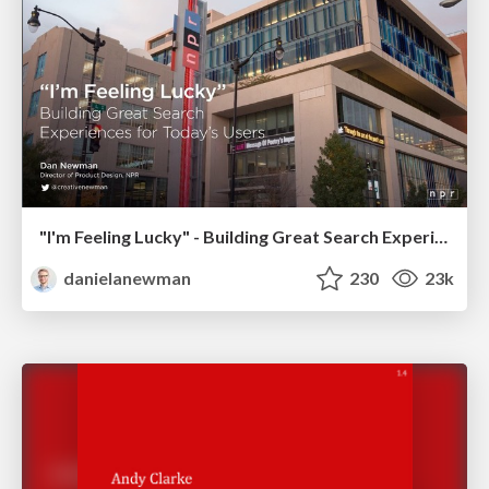
"I'm Feeling Lucky" - Building Great Search Experiences for Today's Users (#IAC19)
danielanewman
230
23k