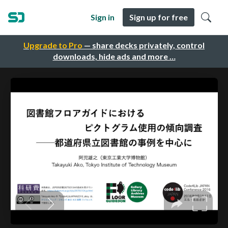
Sign in
Sign up for free
Upgrade to Pro
— share decks privately, control
downloads, hide ads and more …