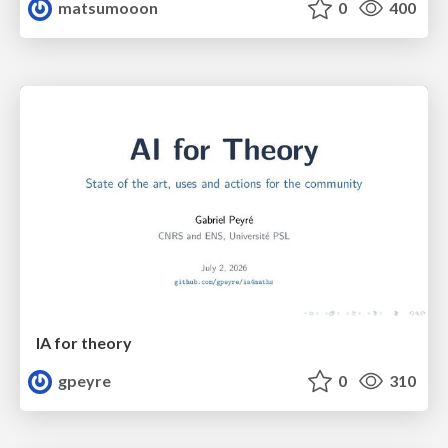
matsumooon
0
400
IA for theory
gpeyre
0
310