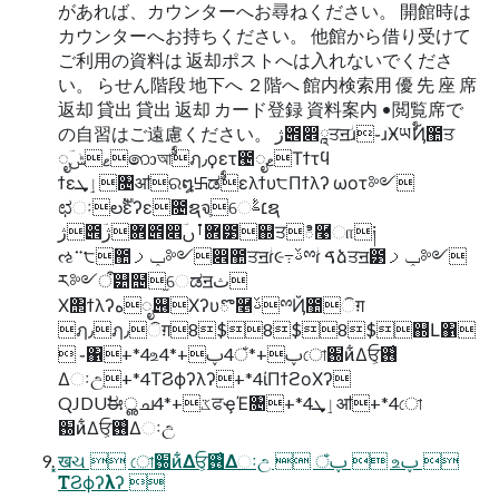
があれば、カウンターへお尋ねください。 開館時は
カウンターへお持ちください。 他館から借り受けて
ご利用の資料は 返却ポストへは入れないでくださ
い。 らせん階段 地下へ ２階へ 館内検索用 優 先 座 席
返却 貸出 貸出 返却 カード登録 資料案内 •閲覧席で
の自習はご遠慮ください。 ژ౎෎ཱਤॻؗɹ֊ɹӾཡࣨҊ಺ਤ
ೖޱݰؔ෩আࣨฦ٫ϙετ౤ೖޱΤϯτϥ
ϯεٳܜ৔ॴର໘࿕ಡࣨελϯυ੮Πϯλʔ ωοτ༻
ಛઃలࣔέʔε೔ຊจֶେ׆ࣈຊ
ژ౎ؔ܎ژ౎෎ؔ܎ࡶࢽ౳஍ਤి࿩ா༏
ઌ࠲੮ؗ಺ݕࡧ༻෎಺ਤॻؗɾ૯߹ࢿྉؗɾ ࠃձਤॻؗ౳ݕࡧ༻
ར༻ऀ୺຤֦େಡॻث
Χ΢ϯλʔهೖ୆Χʔυొ࿥ࢿྉҊ಺ିग़
ฦ٫ฦ٫ିग़8$8$8$஍Լ΁
 ֊΁+*4உࢠ+*4ঁࢠ+*4ো֐ͷ͋Δਓ͕࢖͑
Δઃඋ+*4ΤϨϕʔλʔ+*4ίΠϯϩοΧʔ
QJDUࣗಈൢചػ+*4ਫҿΈ৔+*4ٳܜॴ+*4ো
֐ͷ͋Δਓ͕࢖͑Δઃඋ
͓खચ  ো֐ͷ͋Δਓ͕࢖͑Δઃඋ  ঁࢠ  உࢠ 
ΤϨϕʔλʔ 