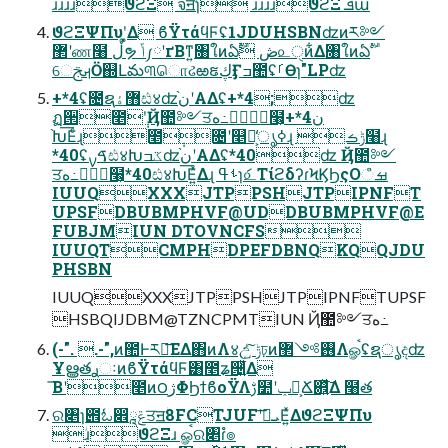
ɹɹɹɹϑϩΞ จॻؗɿؗ ɹɹɹɹϑϩΞ ܦա
ϑϩΞΨΠυʹ͓͚Δ ϐΫτάϥϜʢ1JDUHSBNʣͷར༻
܏޲ʹண໨ ڵຯ ݴ༿ʹґΒͳ͍৘ใͷఏࣔ ڞ௨ੑͷ͋Δ৘ใͷఏࣔ
େࡕࢢӦ஍Լమ୩ொઢఱຬڮӺߏ಺ʢࡱӨɿ"LPʣ
+*4ʢ೔ຊ޻ۀඪ४ʣن֨ʹΑΔʢ+*4;ʣ
ฏ੒೥݄ʹҊ಺༻ਤه߸߲໨͕+*4ن
֨Խ͞Εͨɻ೥݄೔ʹ௥ิ͕̒ൃߦɻ ݱࡏ߲໨ɻ
*40ʢࠃࡍඪ४Խػߏʣن֨ʹΑΔʢ*40ʣ Ҋ಺༻
ਤه߸߲໨͕*40ඪ४Խ͞Ε͍ͯΔɻ ࢀߟɿަ௨ΤίϩδʔɾϞϏϦςΟࡒஂ
IUUQXXXJTPPSHJTPIPNFT
UPSFDBUBMPHVF@UDDBUBMPHVF@E
FUBJMIUN DTOVNCFS
IUUQTCMPHDPEFDBNQKQQJDU
PHSBN
IUUQXXXJTPPSHJTPIPNFTUPSF
HSBQIJDBM@TZNCPMTIUN Ҋ಺༻ਤه߸
(-". .-",ͷؗ಺Ͱར༻͞ΕΔ΋ͷΛ४උ͍ͨ͠ ݱঢ়ͷ࢖༻܏޲Λௐࠪʢຊൃදʣ
ҰൠతࢪઃͷϐΫτάϥϜ͸೥ʑ੔͍ͭͭ͋Δ
͞Βʹ೥ͷ౦ژΦϦϯϐοΫΛࢹ໺ʹݕ౼͕Ճ଎͍ͯ͠Δ ໨త
ର৅ɿ౎ಓ෎ݝཱਤॻؗ8FCTJUFʹܝࡌ͞Ε͍ͯΔϑϩΞΨΠυ
ؗɹϑϩΞɹ ௐࠪର৅ɾํ๏