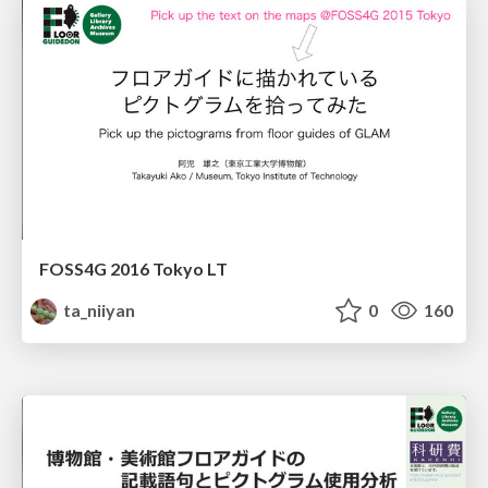
FOSS4G 2016 Tokyo LT
ta_niiyan
0
160