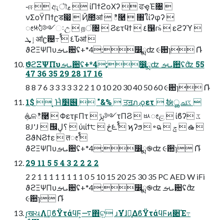
֊ஈ  ඇৗޱ  ίΠϯϩοΧʔ  ਫҿΈ৔ 
νΣοΫΠϯʗड෇  Ҋ಺ॴ  ి࿩  ৘ใίʔφʔ 
ೕ༮ࣇ༻ઃඋ  றं৔  Ϩετϥϯ  ٤஡ɾܰ৯  εϩʔϓ 
ٳܜॴʗ଴߹ࣨ  ٤Ԏॴ 
ϑϩΞΨΠυܝࡌ਺ʢ+*4;෼ྨʣ ૯਺ɿ ݁Ռ̍
ϑϩΞΨΠυܝࡌ਺ʢ+*4;෼ྨʣ ܝࡌ਺ʢ݅ʣ 55
47 36 35 29 28 17 16
8 8 7 6 3 3 3 3 3 2 2 1 0 10 20 30 40 50 60 ૯਺ɿ ݁Ռ̍
1$  ͓Ήͭަ׵୆  "&%  ਤॻฦ٫ϙετ  ࣗಈൢചػ 
ܞଳి࿩  ΦετϝΠτ  ࢠڙ༻τΠϨ  ᄡೕළ  ίϐʔػ 
8J'J  ஬؟ڸ  ύιίϯ੮  څ౬ࣨ  ϗʔϧ  ৽ฉ  ݘ  ఉ 
ϨϑΝϨϯε  तೕࣨ 
ϑϩΞΨΠυܝࡌ਺ʢ+*4;෼ྨ֎ʣ ૯਺ɿ ݁Ռ̎
29 11 5 5 4 3 2 2 2 2
2 2 1 1 1 1 1 1 1 1 0 5 10 15 20 25 30 35 PC AED W iFi
ϑϩΞΨΠυܝࡌ਺ʢ+*4;෼ྨ֎ʣ ܝࡌ਺ʢ݅ʣ
૯਺ɿ ݁Ռ̎
ɾ͓खચΛࣔ͢ϐΫτάϥϜ͕࠷΋ଟ͍ ɹҰํɺ༻͍ΔϐΫτάϥϜͷ૊Έ߹