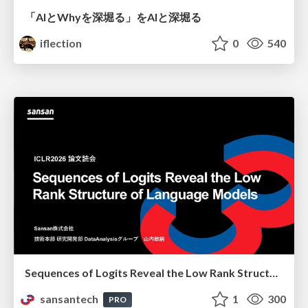
「AIとWhyを深堀る」をAIと深堀る
iflection
0
540
Sequences of Logits Reveal the Low Rank Structure of Language Models
sansantech
1
300
PRO