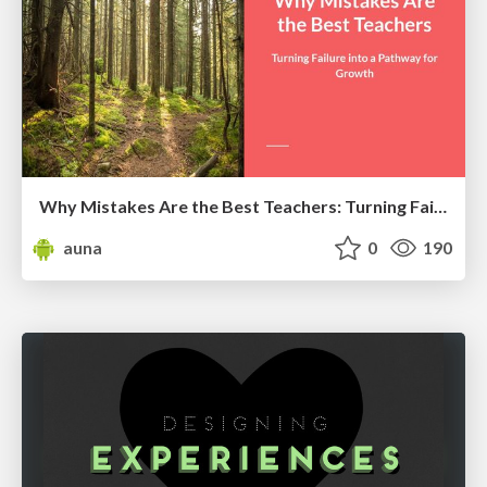
Why Mistakes Are the Best Teachers: Turning Failure into a Pathway for Growth
auna
0
190