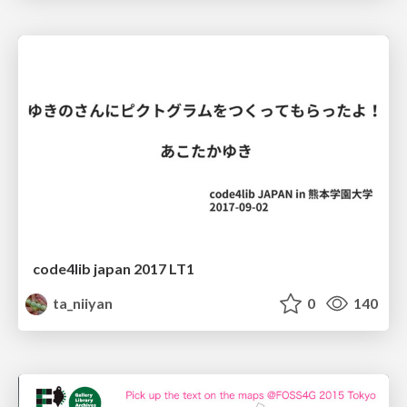
code4lib japan 2017 LT1
ta_niiyan
0
140