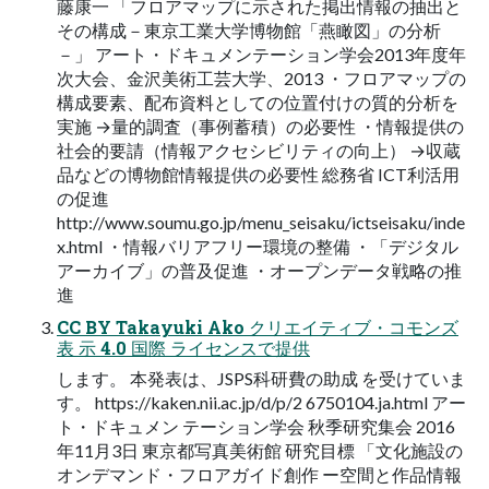
藤康⼀ 「フロアマップに⽰された掲出情報の抽出と
その構成－東京⼯業⼤学博物館「燕瞰図」の分析
－」 アート・ドキュメンテーション学会2013年度年
次⼤会、⾦沢美術⼯芸⼤学、2013 ・フロアマップの
構成要素、配布資料としての位置付けの質的分析を
実施 →量的調査（事例蓄積）の必要性 ・情報提供の
社会的要請（情報アクセシビリティの向上） →収蔵
品などの博物館情報提供の必要性 総務省 ICT利活⽤
の促進
http://www.soumu.go.jp/menu_seisaku/ictseisaku/inde
x.html ・情報バリアフリー環境の整備 ・「デジタル
アーカイブ」の普及促進 ・オープンデータ戦略の推
進
CC BY Takayuki Ako クリエイティブ・コモンズ
表 ⽰ 4.0 国際 ライセンスで提供
します。 本発表は、JSPS科研費の助成 を受けていま
す。 https://kaken.nii.ac.jp/d/p/2 6750104.ja.html アー
ト・ドキュメン テーション学会 秋季研究集会 2016
年11⽉3⽇ 東京都写真美術館 研究⽬標 「⽂化施設の
オンデマンド・フロアガイド創作 ー空間と作品情報