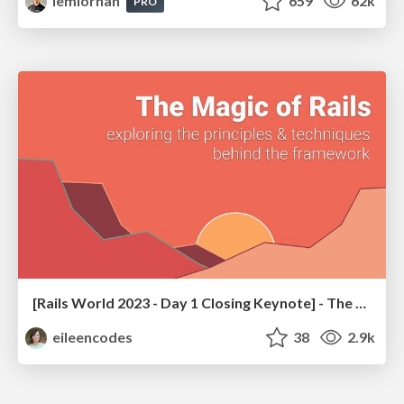
lemiorhan
659
62k
PRO
[Rails World 2023 - Day 1 Closing Keynote] - The Magic of Rails
eileencodes
38
2.9k