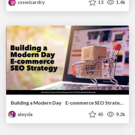
csswizardry
13
1.4k
Building a Modern Day E-commerce SEO Strategy
aleyda
45
9.2k