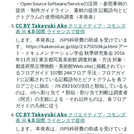
・Open Source Software/Serviceの活⽤ ・参照事例の
提供 ・制作ガイドライン、素材の提供 記載語句とピ
クトグラムの 使⽤傾向調査（本発表）
CC BY Takayuki Ako クリエイティブ・コモンズ
表 ⽰ 4.0 国際 ライセンスで提供
します。 本発表は、JSPS科研費の助成 を受けていま
す。 https://kaken.nii.ac.jp/d/p/2 6750104.ja.html アー
ト・ドキュメン テーション学会 秋季研究集会 2016
年11⽉3⽇ 東京都写真美術館 調査対象・⽅法 対象：
都道府県⽴博物館・美術館Web siteに掲載されてい
るフロアガイド 107館 244フロア ⼿法：フロアガイ
ドに記載されている記載語句とピクトグラムを 各フ
ロアごとに抽出 ・JIS Z8210の項⽬と類似しているも
のは、JISへ割り当て ＊類似・割り当て判断は調査者
（阿児）の主観による ・それ以外ものは、各フロア
ガイドの凡例に従う
CC BY Takayuki Ako クリエイティブ・コモンズ
表 ⽰ 4.0 国際 ライセンスで提供
します。 本発表は、JSPS科研費の助成 を受けていま