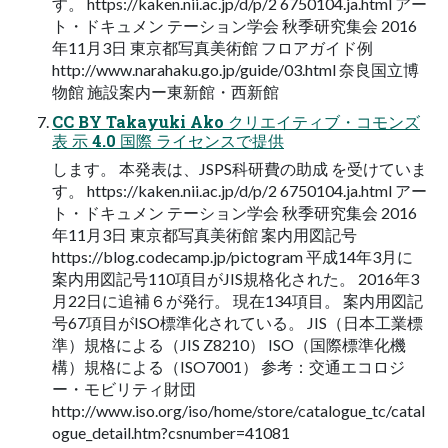
す。 https://kaken.nii.ac.jp/d/p/2 6750104.ja.html アー
ト・ドキュメン テーション学会 秋季研究集会 2016
年11⽉3⽇ 東京都写真美術館 フロアガイド例
http://www.narahaku.go.jp/guide/03.html 奈良国⽴博
物館 施設案内ー東新館・⻄新館
CC BY Takayuki Ako クリエイティブ・コモンズ
表 ⽰ 4.0 国際 ライセンスで提供
します。 本発表は、JSPS科研費の助成 を受けていま
す。 https://kaken.nii.ac.jp/d/p/2 6750104.ja.html アー
ト・ドキュメン テーション学会 秋季研究集会 2016
年11⽉3⽇ 東京都写真美術館 案内⽤図記号
https://blog.codecamp.jp/pictogram 平成14年3⽉に
案内⽤図記号110項⽬がJIS規格化された。 2016年3
⽉22⽇に追補６が発⾏。 現在134項⽬。 案内⽤図記
号67項⽬がISO標準化されている。 JIS（⽇本⼯業標
準）規格による（JIS Z8210） ISO（国際標準化機
構）規格による（ISO7001） 参考：交通エコロジ
ー・モビリティ財団
http://www.iso.org/iso/home/store/catalogue_tc/catal
ogue_detail.htm?csnumber=41081