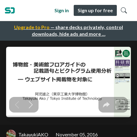
Sign in
Sign up for free
Upgrade to Pro
— share decks privately, control
downloads, hide ads and more …
TakayukiAKO
November 05, 2016