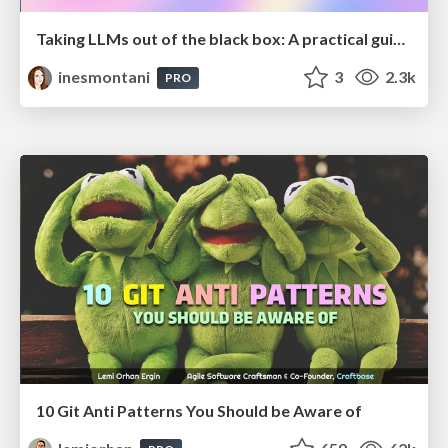
Taking LLMs out of the black box: A practical guide to human-in-the-loop distillation
inesmontani
3
2.3k
PRO
10 Git Anti Patterns You Should be Aware of