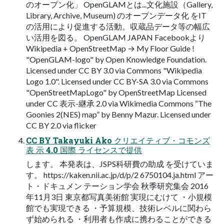
のオープン化」 OpenGLAMとは...⽂化施設（Gallery,
Library, Archive, Museum) のオープンデータ化 をIT
の活⽤により促進する活動。収蔵品データ等の幅広
い活⽤を図る。 OpenGLAM JAPAN Facebookより
Wikipedia + OpenStreetMap → My Floor Guide !
"OpenGLAM-logo" by Open Knowledge Foundation.
Licensed under CC BY 3.0 via Commons "Wikipedia
Logo 1.0". Licensed under CC BY-SA 3.0 via Commons
"OpenStreetMapLogo" by OpenStreetMap Licensed
under CC 表示-継承 2.0 via Wikimedia Commons “The
Goonies 2(NES) map” by Benny Mazur. Licensed under
CC BY 2.0 via flicker
CC BY Takayuki Ako クリエイティブ・コモンズ
表 ⽰ 4.0 国際 ライセンスで提供
します。 本発表は、JSPS科研費の助成 を受けていま
す。 https://kaken.nii.ac.jp/d/p/2 6750104.ja.html アー
ト・ドキュメン テーション学会 秋季研究集会 2016
年11⽉3⽇ 東京都写真美術館 実現にむけて ・⼩規模
館でも実現できる ・予算規模、技術レベルに関わら
ず始められる ・利⽤者も作成に携わることができる