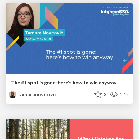
The #1 spot is gone: here's how to win anyway
tamaranovitovic
3
1.1k