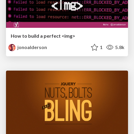
How to build a perfect <img>
jonoalderson
1
5.8k