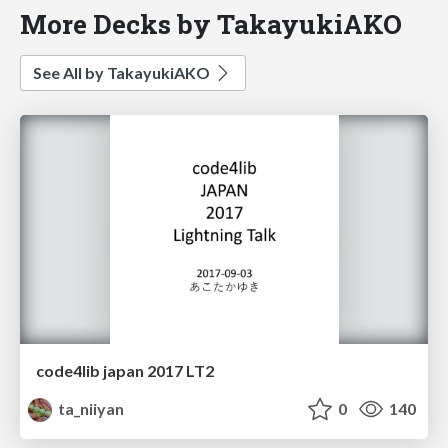
More Decks by TakayukiAKO
See All by TakayukiAKO
code4lib japan 2017 LT2
ta_niiyan
0
140