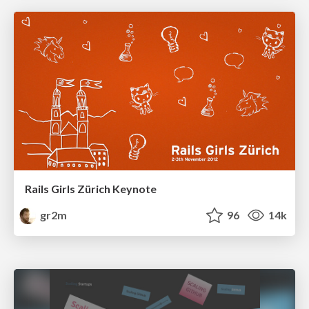
Rails Girls Zürich Keynote
gr2m
96
14k