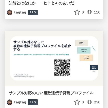
知能とはなにか －ヒトとAIのあいだ－
tagtag
0
110
PRO
サンプル対応のない複数遺伝子発現プロファイルに対するテンソル分解型統合解析の要約
tagtag
0
230
PRO