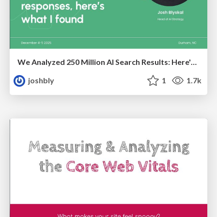
We Analyzed 250 Million AI Search Results: Here's What I Found
joshbly
1
1.7k