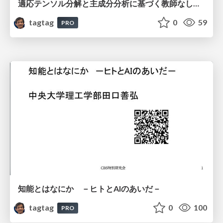
適応テンソル分解と主成分分析に基づく教師なし特徴抽出は、従来手法よりも生物学的に妥当な発現量差のある遺伝子を選択する
tagtag
0
59
PRO
知能とはなにか －ヒトとAIのあいだ－
tagtag
0
100
PRO