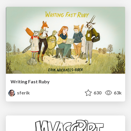
Writing Fast Ruby
sferik
630
63k