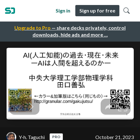
Sign in
Sign up for free
Upgrade to Pro
— share decks privately, control
downloads, hide ads and more …
Y-h. Taguchi
October 21, 2023
PRO