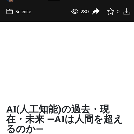
Science
280
0
AI(人工知能)の過去・現
在・未来 —AIは人間を超え
るのか—