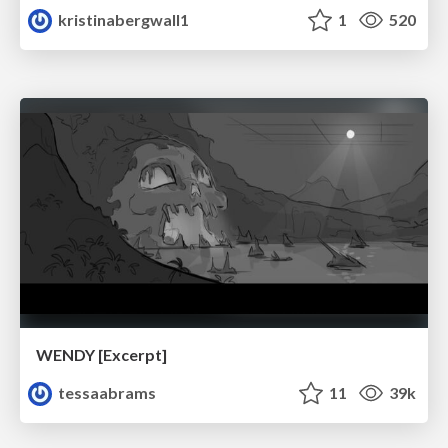
kristinabergwall1
1
520
WENDY [Excerpt]
tessaabrams
11
39k