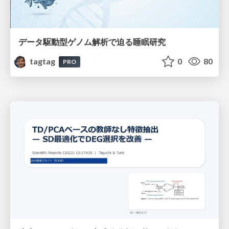
データ駆動型ゲノム解析で迫る睡眠研究
tagtag
0
80
PRO