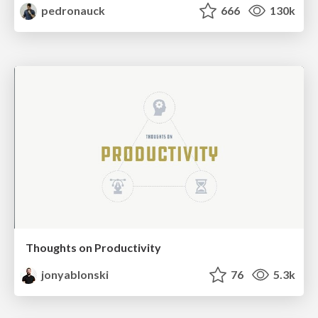
pedronauck
666
130k
Thoughts on Productivity
jonyablonski
76
5.3k