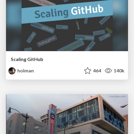
Scaling GitHub
holman
464
140k