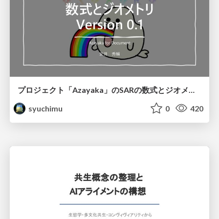
プロジェクト「Azayaka」のSARの数式とジオメトリ
syuchimu
0
420