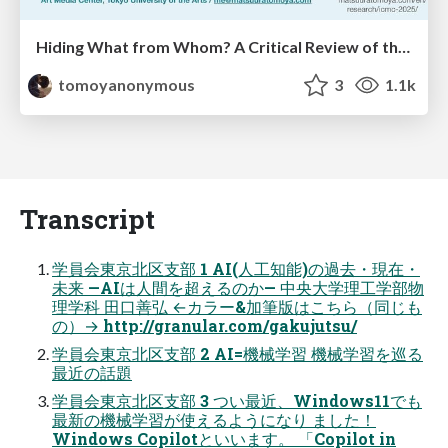
Hiding What from Whom? A Critical Review of the History of Programming languages for Music
tomoyanonymous
3
1.1k
Transcript
学員会東京北区支部 1 AI(人工知能)の過去・現在・
未来 —AIは人間を超えるのか— 中央大学理工学部物
理学科 田口善弘 ←カラー&加筆版はこちら（同じも
の）→ http://granular.com/gakujutsu/
学員会東京北区支部 2 AI=機械学習 機械学習を巡る
最近の話題
学員会東京北区支部 3 つい最近、Windows11でも
最新の機械学習が使えるようになり ました！
Windows Copilotといいます。 「Copilot in