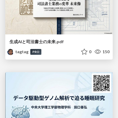
生成AIと司法書士の未来.pdf
tagtag
0
150
PRO