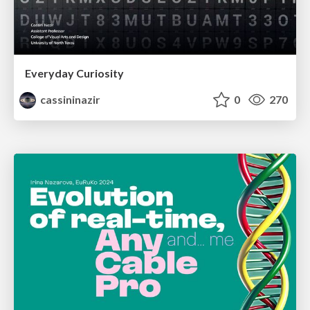
Everyday Curiosity
cassininazir
0
270