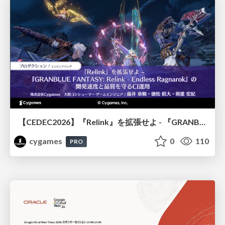
【CEDEC2026】『Relink』を拡張せよ - 『GRANBLUE FANTASY: Relink - Endless Ragnarok』の開発速度と品質を守るCI運用
cygames
0
110
PRO