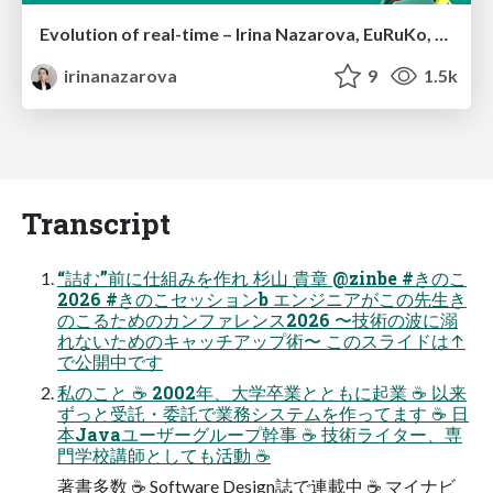
Evolution of real-time – Irina Nazarova, EuRuKo, 2024
irinanazarova
9
1.5k
Transcript
“詰む”前に仕組みを作れ 杉山 貴章 @zinbe #きのこ
2026 #きのこセッションb エンジニアがこの先生き
のこるためのカンファレンス2026 〜技術の波に溺
れないためのキャッチアップ術〜 このスライドは↑
で公開中です
私のこと ☕ 2002年、大学卒業とともに起業 ☕ 以来
ずっと受託・委託で業務システムを作ってます ☕ 日
本Javaユーザーグループ幹事 ☕ 技術ライター、専
門学校講師としても活動 ☕
著書多数 ☕ Software Design誌で連載中 ☕ マイナビ