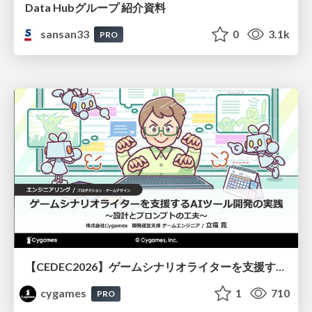
Data Hubグループ 紹介資料
sansan33
0
3.1k
PRO
【CEDEC2026】ゲームシナリオライターを支援するAIツール開発の実践 ― 設計とプロンプトの工夫 ―
cygames
1
710
PRO