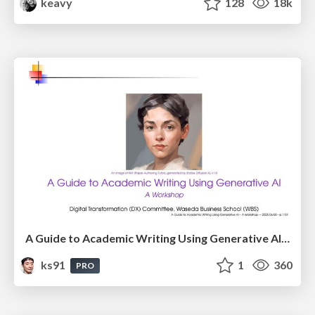
keavy
128
18k
A Guide to Academic Writing Using Generative AI - A Workshop
ks91
1
360
PRO