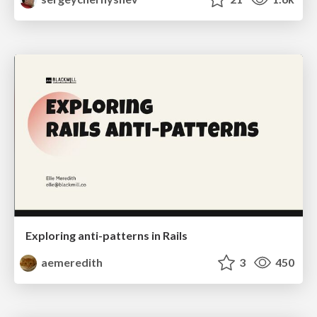
Exploring anti-patterns in Rails
aemeredith
3
450