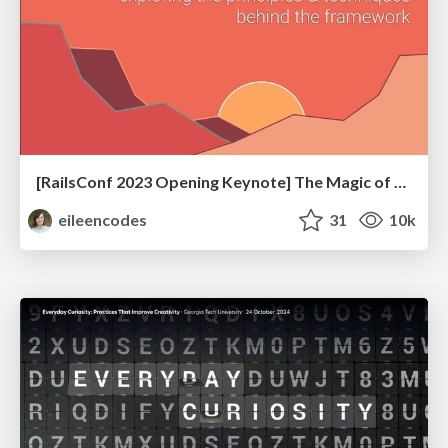
[RailsConf 2023 Opening Keynote] The Magic of Rails
eileencodes
31
10k