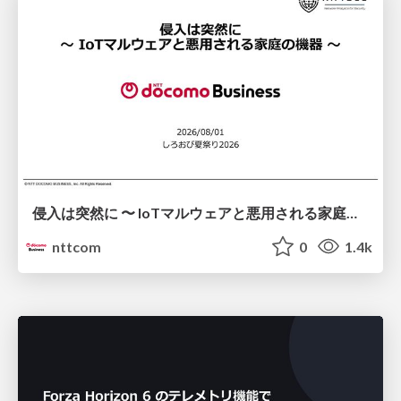
侵入は突然に 〜 IoTマルウェアと悪用される家庭の機器 ～ / When Intrusion Strikes: IoT Malware and the Abuse of Home Devices
nttcom
0
1.4k