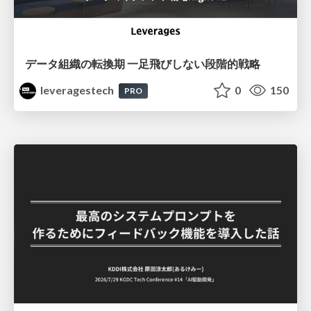
データ組織の転換期 一足飛びしない段階的戦略
leveragestech
0
150
PRO