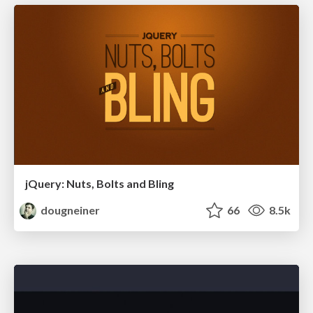
jQuery: Nuts, Bolts and Bling
dougneiner
66
8.5k