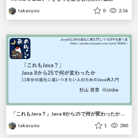
takasyou
0
2.5k
「これもJava？」Java 8から25で何が変わったか ― 11年分の進化に追いつきたい人のためのJava再入門
takasyou
1
280