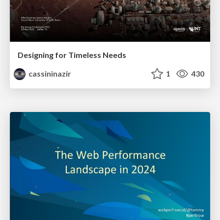
Designing for Timeless Needs
cassininazir
1
430