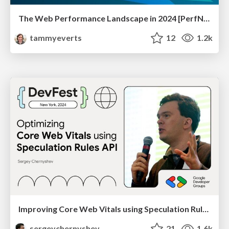
The Web Performance Landscape in 2024 [PerfNow 2024]
tammyeverts
12
1.2k
Improving Core Web Vitals using Speculation Rules API
sergeychernyshev
21
1.6k