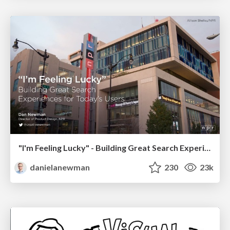
"I'm Feeling Lucky" - Building Great Search Experiences for Today's Users (#IAC19)
danielanewman
230
23k