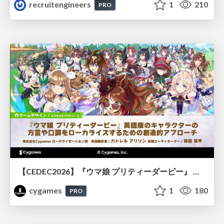
recruitengineers
1
210
PRO
【CEDEC2026】『ウマ娘 プリティーダービー』 英語版のキャラクターの方言や口調をローカライズするための創造的アプローチ
cygames
1
180
PRO