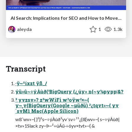
AI Search: Implications for SEO and How to Move Forward - #ShenzhenSEOConference
aleyda
1
1.3k
Transcript
·ÿ~ºíxzt ÿß_/
ýü»û~÷ýÀùð{¹BigQuery {¿¸úy» n{~y¼pypp|&?
³ yvzsv»? z³wWiFi w²oÿw²×~{
y~¸v{BigQuery(Google ~µüðü) ²¿tqvt»~{ yv
´svM1 Mac(Apple Silicon)
wß¯wv»~{ }²}²s~÷ýÀùð²yv´sv÷³¹¿{ß[wv»~{ s~÷ýÀùð|
×tv»1Slack zy~Þ~²÷úÁü·÷óyv×tvt»~{ &