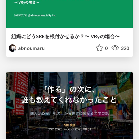
組織にどうSREを根付かせるか？〜IVRyの場合〜
abnoumaru
0
320