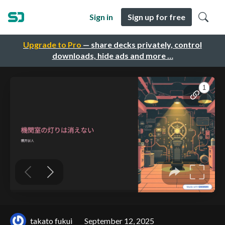
Sign in
Sign up for free
Upgrade to Pro
— share decks privately, control
downloads, hide ads and more …
takato fukui
September 12, 2025