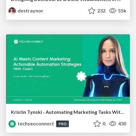
destraynor
232
55k
Kristin Tynski - Automating Marketing Tasks With AI
techseoconnect
0
430
PRO