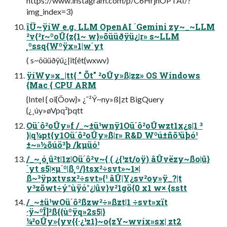
https://www.instagram.com/p/C6HrjhOPTAI/?
img_index=3)
îÜ~ÿíW e.g. LLM OpenAI ´Gemini zy~_~LLM
²v{²r~ºoÛ{z{1~ w}»õüüðÿü¿|r» s~LLM
¸ºssq{Wºÿx»1|w´yt
( s~õüüðÿü¿|ït{êt{wxwv)
ÿíWy»x_|tt{ " Õt" ²oÛy»ß|zz» OS Windows
{Mac { CPU ARM
{Intel { oî{Öow}» ¿¯²Ý~ny»ß|zt BigQuery
{¿¸úy»øVpq²þqtt
Oü´ô²oÛy»f /_~±ü¹wnÿ1Oü´ô²oÛwzt1x¿s|1 ³
}|q¼pt{y1Oü´ô²oÛy»ß|r» R&D Wºú±ñõ¹üþó¹
±~»½õúö³þ /kµüó¹
/_~¸ó¸û²t|1z|Oü´ô²v~{ ( ¿{¹zt/oÿ) âÛvëzy~ßo|û}
´yt s5|×µ´º|ß¸º/}tsx²÷svt»~1×|
ß~³ÿpxtvsx²÷svt»{¹ âÛ|Y¿sv²oy»ÿ_?|t
y³zõwt÷ý°ùÿó°¿|ûv}v²1gö{0 x1 w× {sstt
/_~±ü¹wOü´ô²ßzw²÷»ßzt|1 ÷svt»xït
·ÿ~ºÎ]²ß{{ùºÿq»2s5|}
¼²oÛy»{yv{{·¿¹z1}~o{zY~wvíx»sx| zt2