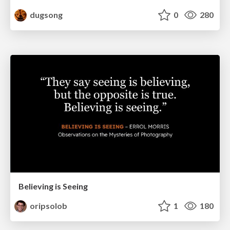
dugsong
0
280
Believing is Seeing
oripsolob
1
180