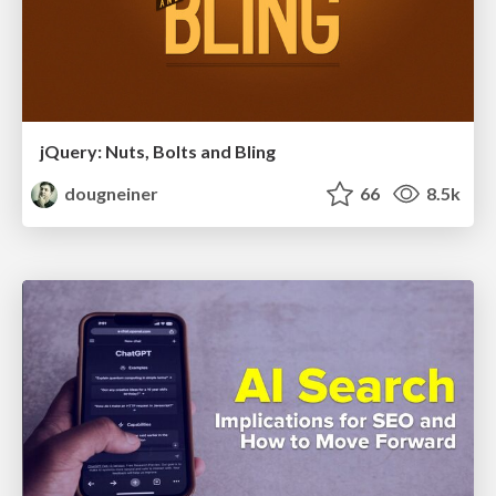
jQuery: Nuts, Bolts and Bling
dougneiner
66
8.5k