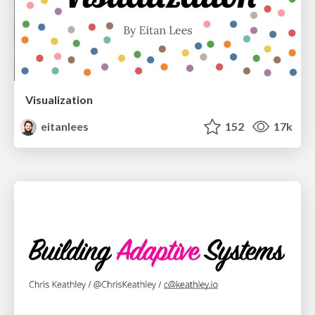
Visualization
eitanlees
152
17k