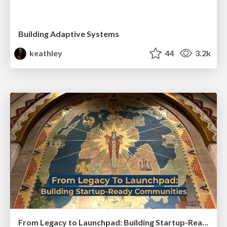
Building Adaptive Systems
keathley
44
3.2k
From Legacy to Launchpad: Building Startup-Ready Communities