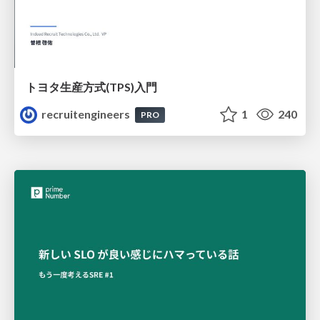
トヨタ⽣産⽅式(TPS)⼊⾨
recruitengineers
1
240
PRO