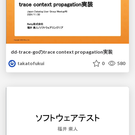
dd-trace-goのtrace context propagation実装
takatofukui
0
580