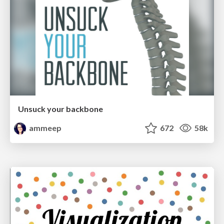
Unsuck your backbone
ammeep
672
58k