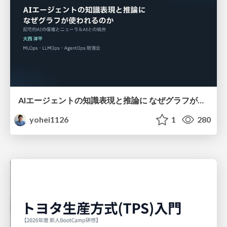
AIエージェントの知識表現と推論に なぜグラフが使われるのか - 記号的AIの復権とニューラルAIとの統合
yohei1126
1
280