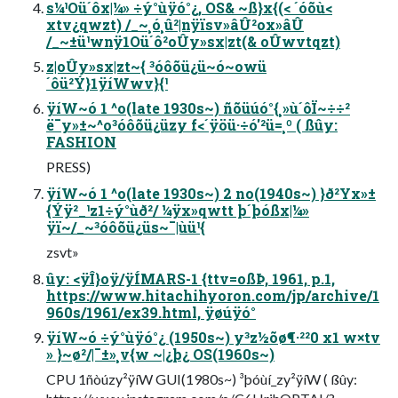
s¼¹Oü´ôx|¼» ÷ý°ùÿó°¿, OS& ~ß}x{(< ´óõù<
xtv¿qwzt) /_~¸ó¸û²|nÿïsv»âÛ²ox»âÛ
/_~±ü¹wnÿ1Oü´ô²oÛy»sx|zt(& oÛwvtqzt)
z|oÛy»sx|zt~{ ³óôõü¿ü~ó~owü
´ôü²Ý}1ÿíWwv}{¹
ÿíW~ó 1 ^o(late 1930s~) ñõüúó°{¸»ù´ôÏ~÷÷²
ë¯y»±~^o³óôõü¿üzy f<´ÿöü·÷ó'²ü=¸º ( ßûy:
FASHION
PRESS)
ÿíW~ó 1 ^o(late 1930s~) 2 no(1940s~) }ð²Yx»±
{Ýÿ²_¹z1÷ý°ùð²/ ¼ÿx»qwtt þ´þóßx|¼»
ÿï~/_~³óôõü¿üs~¯|ùü¹{
zsvt»
ûy: <ÿÎ}oÿ/ÿÍMARS-1 {ttv=oßÞ, 1961, p.1,
https://www.hitachihyoron.com/jp/archive/1
960s/1961/ex39.html, ÿøúÿó°
ÿíW~ó ÷ý°ùÿó°¿ (1950s~) y³z½õø¶·²²0 x1 w×tv
» }~ø²/|¯±»¸v{w ~|¿þ¿ OS(1960s~)
CPU 1ñòúzy²ÿíW GUI(1980s~) ³þóùí_zy²ÿíW ( ßûy: