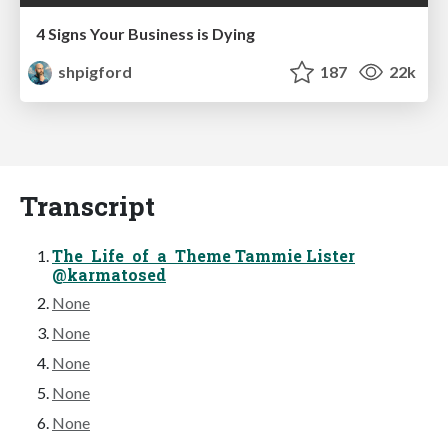
4 Signs Your Business is Dying
shpigford
187
22k
Transcript
The Life of a Theme Tammie Lister
@karmatosed
None
None
None
None
None