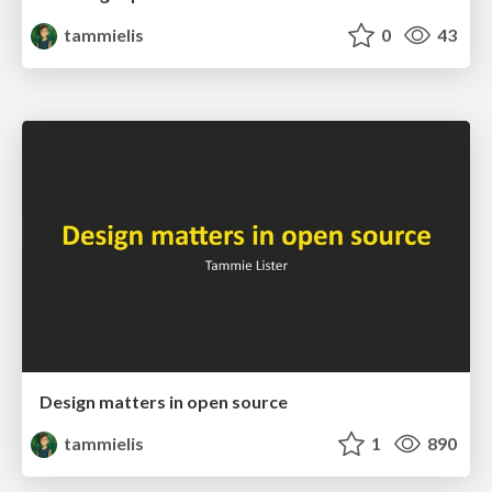
tammielis
0
43
Design matters in open source
tammielis
1
890