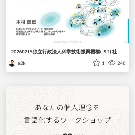
20260215独立行政法人科学技術振興機構(JST) 社会技術研究開発センター(RISTEX)ケアが根づく社会システム _公開シンポジウム
a2k
1
240