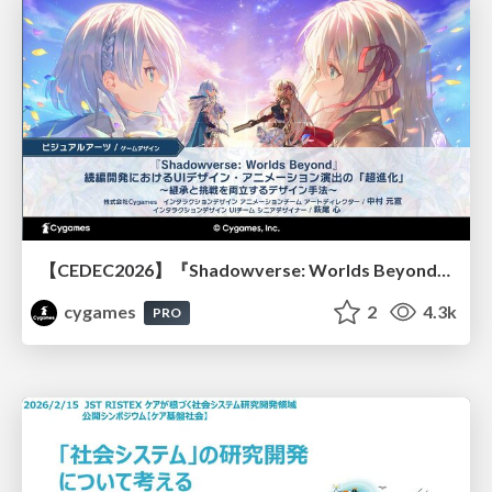
【CEDEC2026】『Shadowverse: Worlds Beyond』続編開発におけるUIデザイン・アニメーション演出の「超進化」 ～継承と挑戦を両立するデザイン手法～
cygames
2
4.3k
PRO