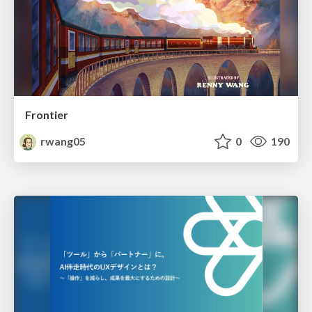
Frontier
rwang05
0
190