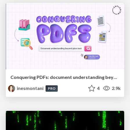
Conquering PDFs: document understanding beyond plain text
inesmontani
4
2.9k
PRO