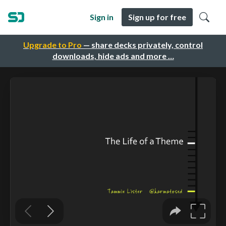
Sign in
Sign up for free
Upgrade to Pro
— share decks privately, control
downloads, hide ads and more …