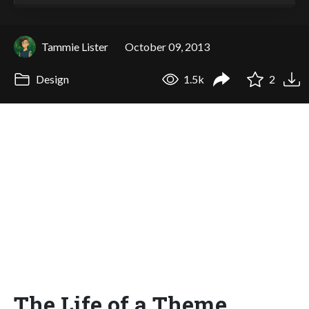
Tammie Lister
October 09, 2013
Design
1.5k
2
The Life of a Theme