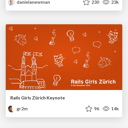
danielanewman
230
23k
Rails Girls Zürich Keynote
gr2m
96
14k