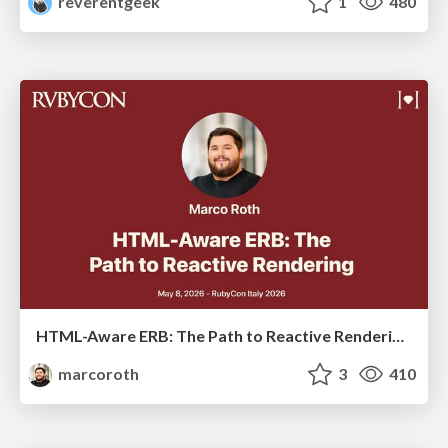
reverentgeek
1
480
HTML-Aware ERB: The Path to Reactive Rendering @ RubyCon 2026, Rimini, Italy
marcoroth
3
410