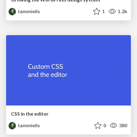
tammielis
1
1.2k
CSS in the editor
tammielis
0
380