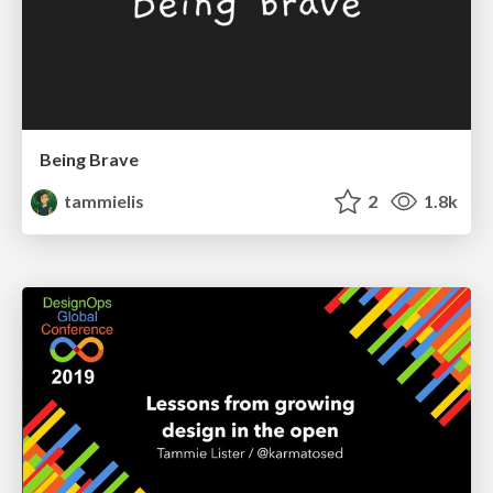
Being Brave
tammielis
2
1.8k