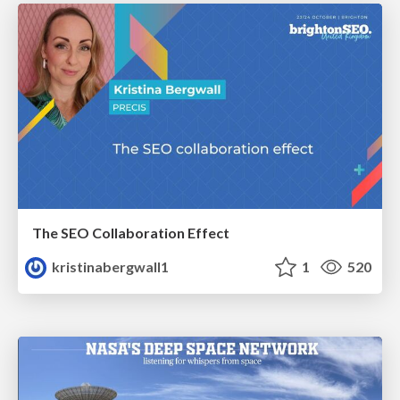
The SEO Collaboration Effect
kristinabergwall1
1
520