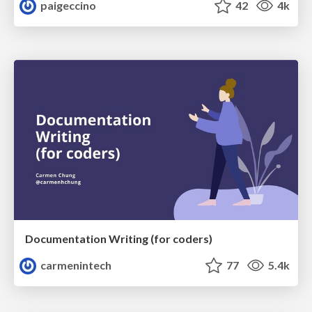
paigeccino
42
4k
Documentation Writing (for coders)
carmenintech
77
5.4k