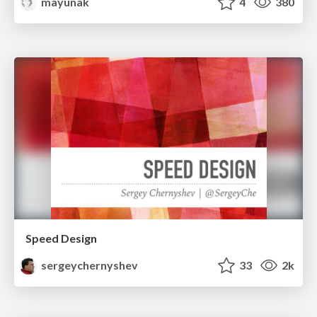
mayunak
4
380
Speed Design
sergeychernyshev
33
2k