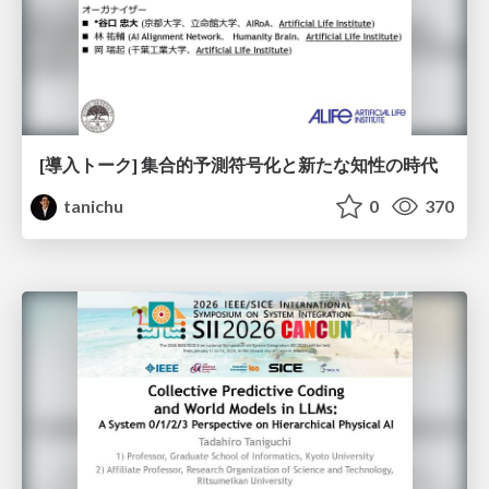
[導入トーク] 集合的予測符号化と新たな知性の時代
tanichu
0
370