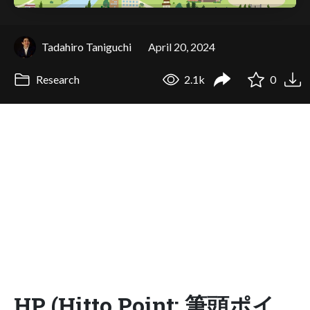
Tadahiro Taniguchi
April 20, 2024
Research
2.1k
0
HP (Hitto Point: 筆頭ポイ