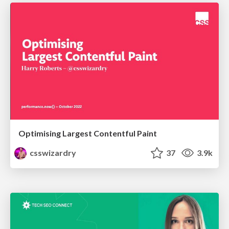
Optimising Largest Contentful Paint
csswizardry
37
3.9k