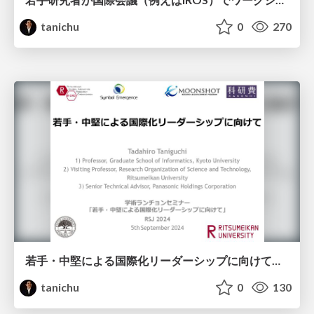
tanichu
0
270
若手・中堅による国際化リーダーシップに向けて（導入） ＆ Advanced Robotics 特集号の提案とコミュニティ形成～研究分野を作り引用されるサーベイ論文を書く～
tanichu
0
130