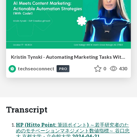
Kristin Tynski - Automating Marketing Tasks With AI
techseoconnect
0
430
PRO
Transcript
HP (Hitto Point: 筆頭ポイント) ～若手研究者のた
めのモチベーションマネジメント数値指標～ 谷口忠
大 京都大学・立命館大学 2024-04-21