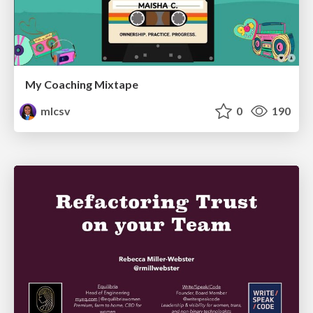
My Coaching Mixtape
mlcsv
0
190