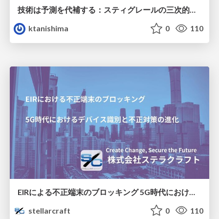
技術は予測を代補する：スティグレールの三次的記憶論と予測処理パラダイムの交差
ktanishima
0
110
EIRによる不正端末のブロッキング 5G時代におけるデバイス識別と不正対策の進化
stellarcraft
0
110