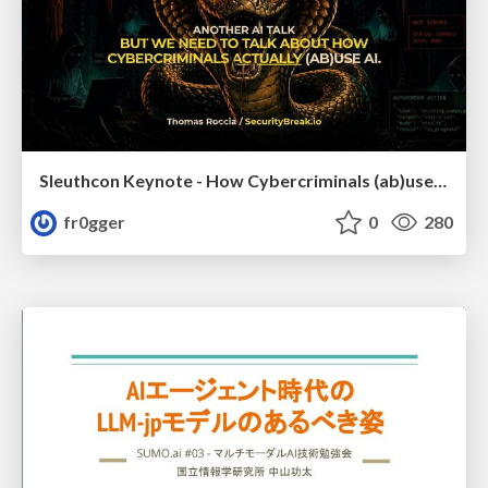
Sleuthcon Keynote - How Cybercriminals (ab)use AI
fr0gger
0
280