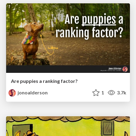
Are puppies a ranking factor?
jonoalderson
1
3.7k