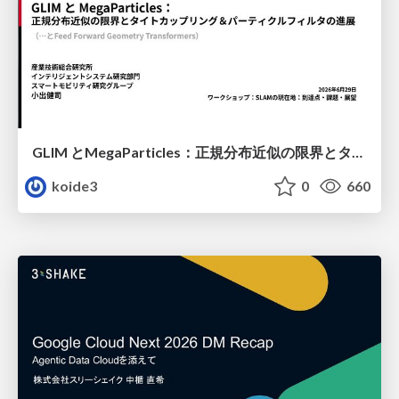
GLIM とMegaParticles：正規分布近似の限界とタイトカップリング＆パーティクルフィルタの進展 / GLIM and MegaParticles : Progress of the distribution representation in SLAM
koide3
0
660