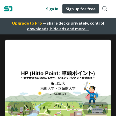
Sign in
Sign up for free
Upgrade to Pro
— share decks privately, control
downloads, hide ads and more …