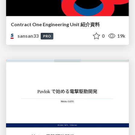
Contract One Engineering Unit 紹介資料
sansan33
0
19k
PRO