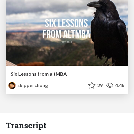
Six Lessons from altMBA
skipperchong
29
4.4k
Transcript