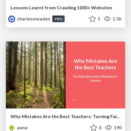
Lessons Learnt from Crawling 1000+ Websites
charlesmeaden
1
1.5k
PRO
Why Mistakes Are the Best Teachers: Turning Failure into a Pathway for Growth
auna
0
190