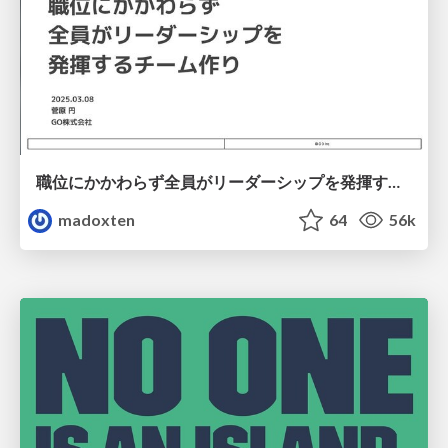
職位にかかわらず全員がリーダーシップを発揮するチーム作り / Building a team where everyone can demonstrate leadership regardless of position
madoxten
64
56k