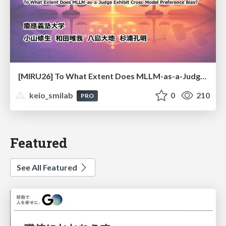
[MIRU26] To What Extent Does MLLM-as-a-Judge Exhibit Cross-Model Preference Bias?
keio_smilab
0
210
PRO
Featured
See All Featured