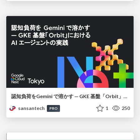
認知負荷をGemini で溶かす — GKE 基盤「Orbit」における AI エージェントの実践
sansantech
1
250
PRO