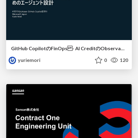
GitHub CopilotのFinOps - AI CreditのObservabilityと価値を生むためのエージェント設計
yuriemori
0
120