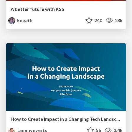
A better future with KSS
kneath
240
18k
How to Create Impact in a Changing Tech Landscape [PerfNow 2023]
tammyeverts
56
3.4k