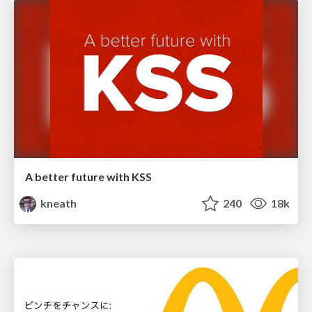
A better future with KSS
kneath
240
18k