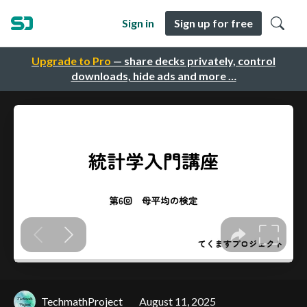
Sign in
Sign up for free
Upgrade to Pro
— share decks privately, control
downloads, hide ads and more …
TechmathProject
August 11, 2025