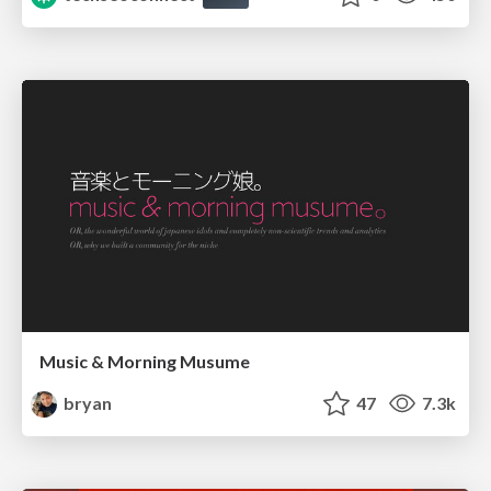
Music & Morning Musume
bryan
47
7.3k