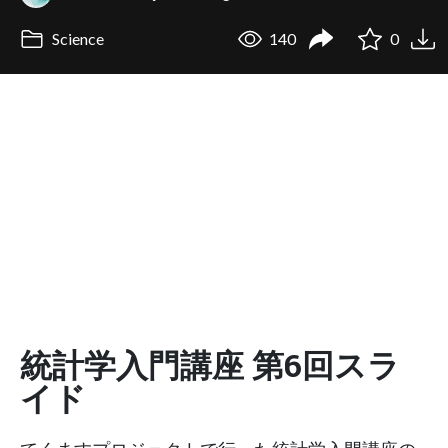
Science
140
0
統計学入門講座 第6回スラ
イド