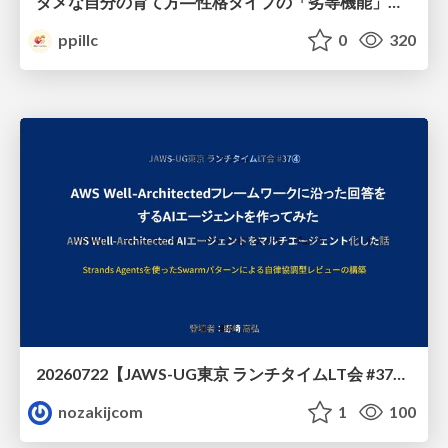
ダメな自分の育て方―性格タイプの「劣等機能」から理解するニガテ克服術
ppillc
0
320
20260722【JAWS-UG東京 ランチタイムLT会 #37④】AWS Well-Architectedフレームワークに沿った回答をするAIエージェントを作ってみた
nozakijcom
1
100