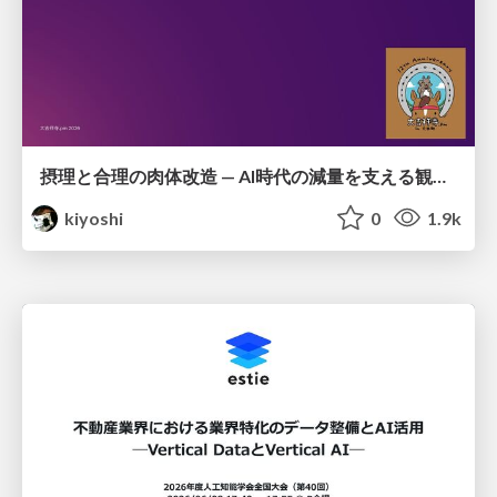
摂理と合理の肉体改造 — AI時代の減量を支える観測・制御・継続
kiyoshi
0
1.9k