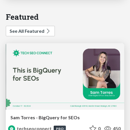
Featured
See All Featured
Sam Torres - BigQuery for SEOs
techseoconnect
0
450
PRO