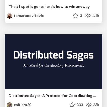
The #1 spot is gone: here's how to win anyway
tamaranovitovic
3
1.1k
Distributed Sagas: A Protocol for Coordinating Microservices
caitiem20
333
23k