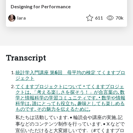
Designing for Performance
lara
611
70k
Transcript
統計学入門講座 第6回 母平均の検定 てくますプロ
ジェクト
てくますプロジェクトについて • てくますプロジェ
クトは, 「考える楽しさを探そう！」が合言葉の, 数
学と情報科学の学習コミュニティです. • 数学や情報
科学は, 誰にとっても役立ち, 趣味としても楽しめる
ものです. その魅力を伝えるために,
私たちは活動しています. • 輪読会や講座の実施, 記
事などのコンテンツ制作を行っています. • X などで
宣伝いただけると大変嬉しいです. （#てくますプロ