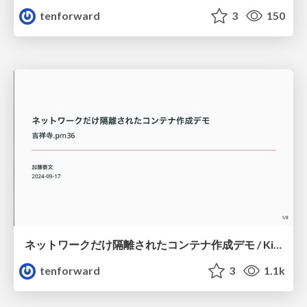
tenforward
3
150
ネットワークだけ隔離されたコンテナ作成デモ / Kichijoji.pm36
tenforward
3
1.1k