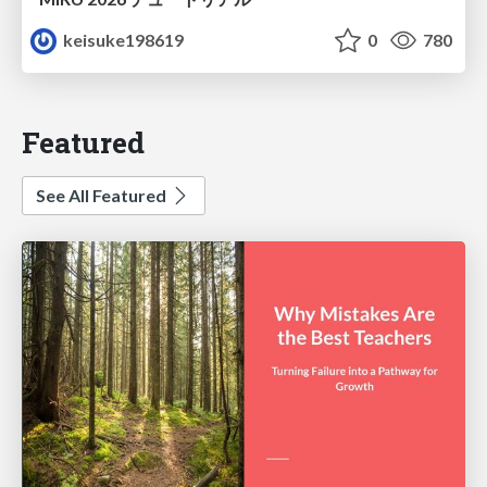
keisuke198619
0
780
Featured
See All Featured