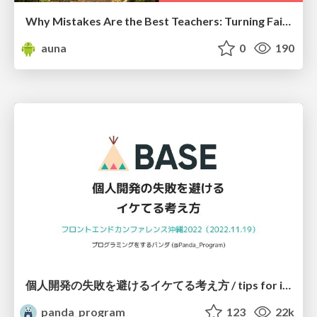
Why Mistakes Are the Best Teachers: Turning Failure into a Pathway for Growth
auna
0
190
個人開発の失敗を避けるイケてる考え方 / tips for indie hackers
panda_program
123
22k