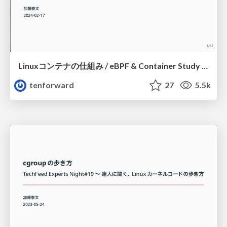
Linuxコンテナの仕組み / eBPF & Container Study in Fukuoka
tenforward
27
5.5k