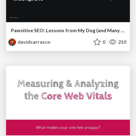
Pawsitive SEO: Lessons from My Dog (and Many Mistakes) on Thriving as a Consultant in the Age of AI
davidcarrasco
0
210