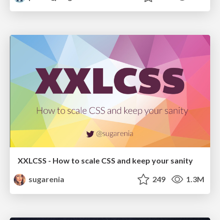
XXLCSS - How to scale CSS and keep your sanity
sugarenia
249
1.3M