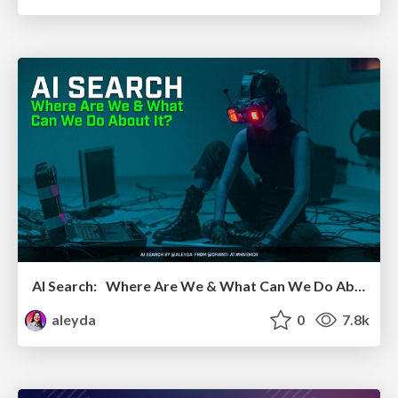
AI Search: Where Are We & What Can We Do About It?
aleyda
0
7.8k