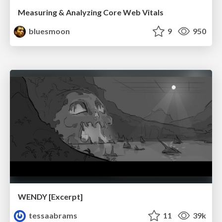
Measuring & Analyzing Core Web Vitals
bluesmoon
9
950
WENDY [Excerpt]
tessaabrams
11
39k