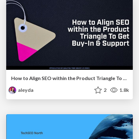
How to Align SEO within the Product Triangle To Get Buy-In & Support - #RIMC
aleyda
2
1.8k