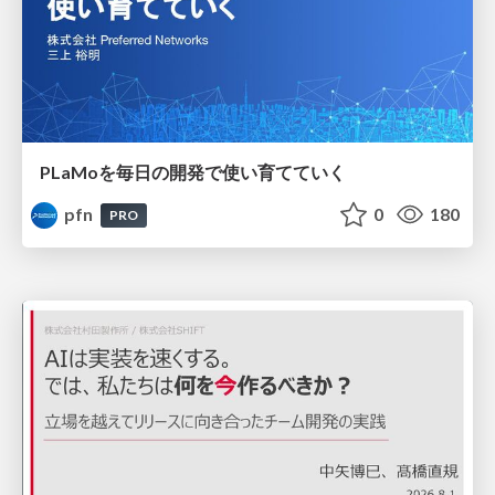
PLaMoを毎日の開発で使い育てていく
pfn
0
180
PRO