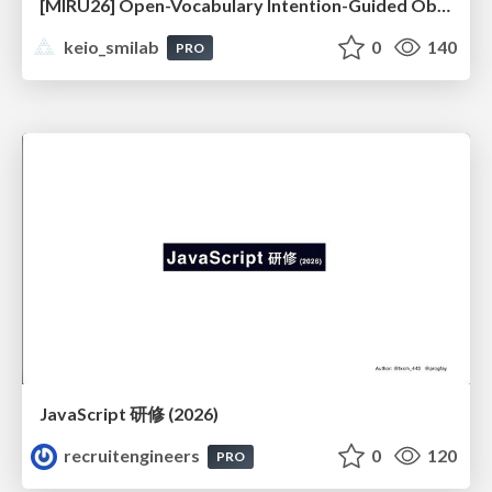
[MIRU26] Open-Vocabulary Intention-Guided Object Detection in Diverse Scenes
keio_smilab
0
140
PRO
JavaScript 研修 (2026)
recruitengineers
0
120
PRO