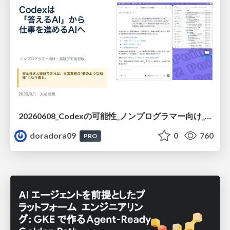
20260608_Codexの可能性_ノンプログラマー向け_大城追記
doradora09
0
760
PRO