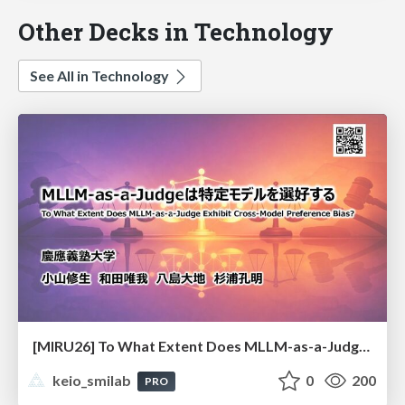
Other Decks in Technology
See All in Technology
[MIRU26] To What Extent Does MLLM-as-a-Judge Exhibit Cross-Model Preference Bias?
keio_smilab
0
200
PRO