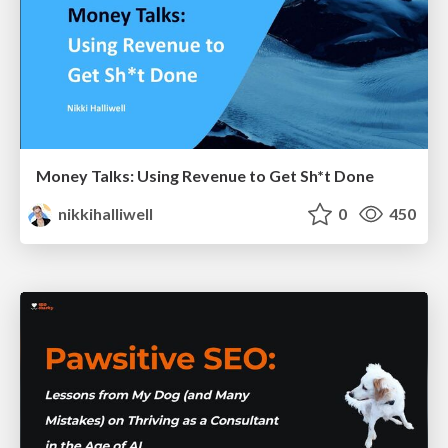
Money Talks: Using Revenue to Get Sh*t Done
nikkihalliwell
0
450