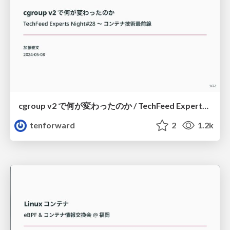
cgroup v2 で何が変わったのか / TechFeed Experts Night #28
tenforward
2
1.2k