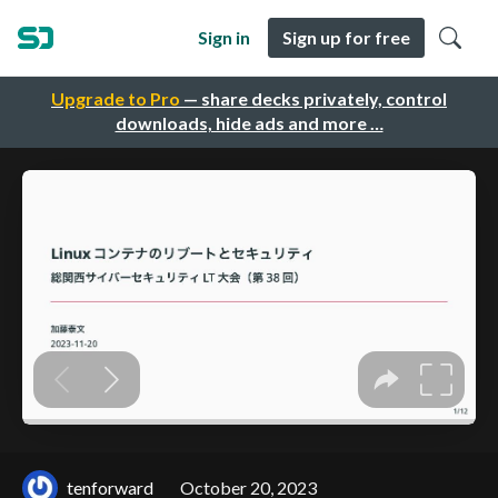
Sign in
Sign up for free
Upgrade to Pro
— share decks privately, control
downloads, hide ads and more …
tenforward
October 20, 2023