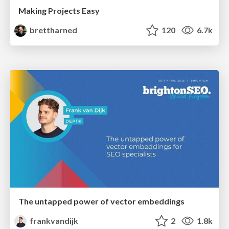
Making Projects Easy
brettharned
120
6.7k
The untapped power of vector embeddings
frankvandijk
2
1.8k