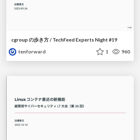
cgroup の歩き方 / TechFeed Experts Night #19
tenforward
1
960