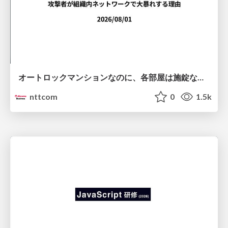
オートロックマンションなのに、各部屋は施錠なし！？ 攻撃者が組織内ネットワークで大暴れする理由 / The Front Door Is Locked, but the Rooms Are Wide Open: Why Attackers Move Freely Inside Enterprise Networks
nttcom
0
1.5k