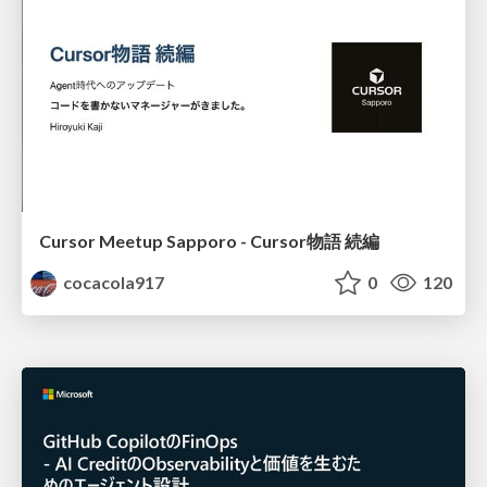
Cursor Meetup Sapporo - Cursor物語 続編
cocacola917
0
120