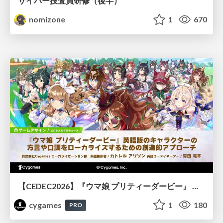
サイバー捜査員研修（後半）
nomizone
1
670
【CEDEC2026】『ウマ娘 プリティーダービー』 英語版のキャラクターの方言や口調をローカライズするための創造的アプローチ
cygames
1
180
PRO