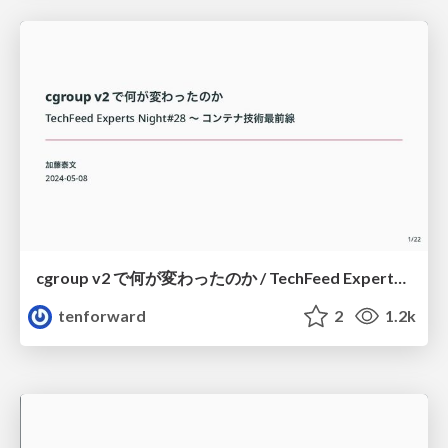
cgroup v2 で何が変わったのか / TechFeed Experts Night #28
tenforward
2
1.2k