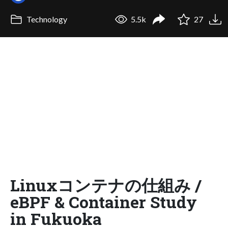
Technology
5.5k
27
Linuxコンテナの仕組み /
eBPF & Container Study
in Fukuoka