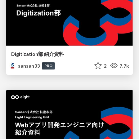
Digitization部 紹介資料
sansan33
2
7.7k
PRO