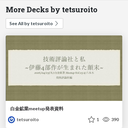
More Decks by tetsuroito
See All by tetsuroito
白金鉱業meetup発表資料
tetsuroito
1
390