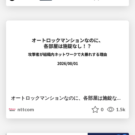
オートロックマンションなのに、各部屋は施錠なし！？ 攻撃者が組織内ネットワークで大暴れする理由 / The Front Door Is Locked, but the Rooms Are Wide Open: Why Attackers Move Freely Inside Enterprise Networks
nttcom
0
1.5k