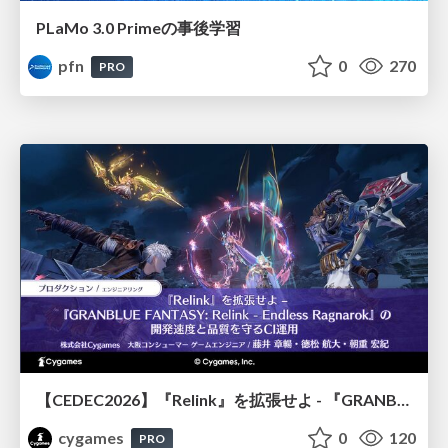
PLaMo 3.0 Primeの事後学習
pfn
0
270
PRO
【CEDEC2026】『Relink』を拡張せよ - 『GRANBLUE FANTASY: Relink - Endless Ragnarok』の開発速度と品質を守るCI運用
cygames
0
120
PRO