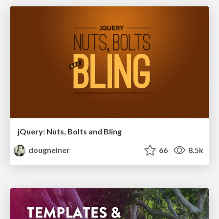
jQuery: Nuts, Bolts and Bling
dougneiner
66
8.5k