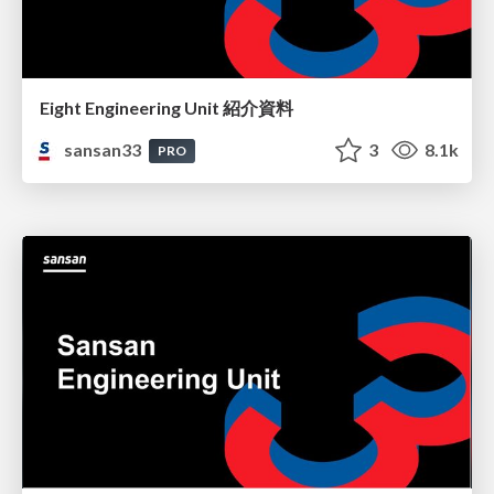
Eight Engineering Unit 紹介資料
sansan33
3
8.1k
PRO