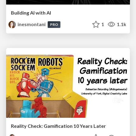
Building AI with AI
inesmontani
1
1.1k
PRO
Reality Check: Gamification 10 Years Later