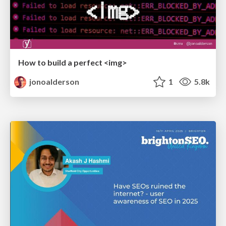
How to build a perfect <img>
jonoalderson
1
5.8k