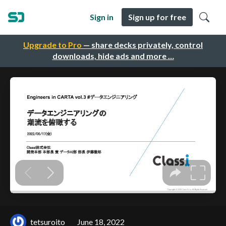
Sign in
Sign up for free
Upgrade to Pro
— share decks privately, control
downloads, hide ads and more …
tetsuroito
June 18, 2022