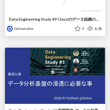
Data Engineering Study #9 Classiのデータ組織の歩み
tetsuroito
5
6.3k