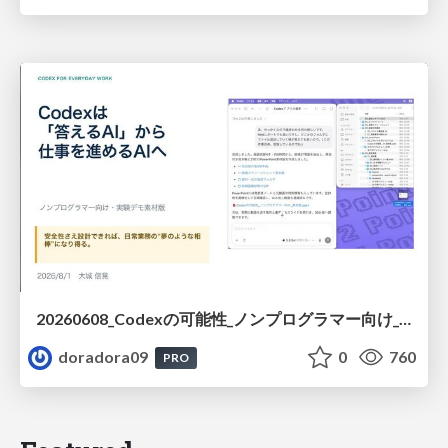
20260608_Codexの可能性_ノンプログラマー向け_大城追記
doradora09
0
760
PRO