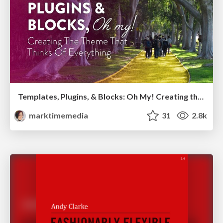
Templates, Plugins, & Blocks: Oh My! Creating the theme that thinks of everything
marktimemedia
31
2.8k