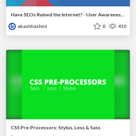
Have SEOs Ruined the Internet? - User Awareness of SEO in 2025
akashhashmi
0
410
CSS Pre-Processors: Stylus, Less & Sass