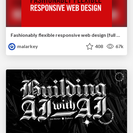
Fashionably flexible responsive web design (full day workshop)
malarkey
408
67k