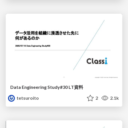
Data Engineering Study#30 LT資料
tetsuroito
2
2.1k