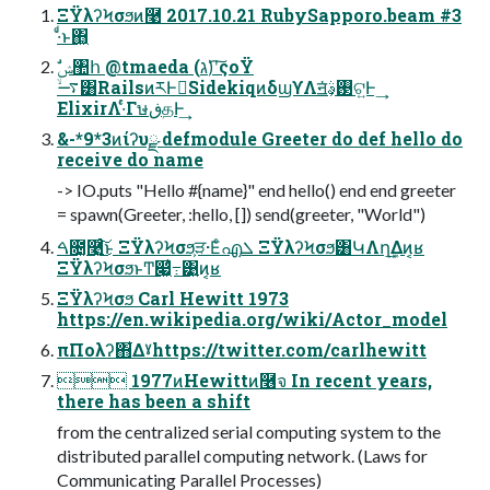
ΞΫλʔϞσϧͷ࿩ 2017.10.21 RubySapporo.beam #3
·͑ͩͱ΋͖
࠷ۙ͸RailsͷཪͰಈ͘SidekiqͷδϣϒΛॻ͘࢓ࣄ͕ଟ͍Ͱ ͢
ElixirΛ·ͬͨΓษڧதͰ͢
&-*9*3ͷίʔυྫ defmodule Greeter do def hello do
receive do name
-> IO.puts "Hello #{name}" end hello() end end greeter
= spawn(Greeter, :hello, []) send(greeter, "World")
ࠓ೔͓࿩͍ͨ͜͠͠ͱ ΞΫλʔϞσϧ͕ੜ·Εͨഎܠ ΞΫλʔϞσϧ͸ԿΛղܾ͢Δͷ͔ʁ
ΞΫλʔϞσϧͱͲ͏෇͖߹͑͹͍͍ͷ͔ʁ
ΞΫλʔϞσϧ Carl Hewitt 1973
https://en.wikipedia.org/wiki/Actor_model
πΠολʔ΋͋Δˠhttps://twitter.com/carlhewitt
 1977ͷHewittͷ࿦จ In recent years,
there has been a shift
from the centralized serial computing system to the
distributed parallel computing network. (Laws for
Communicating Parallel Processes)