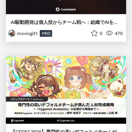
AI駆動開発は個人技からチーム戦へ：組織でAIを使いこなすための実践設計
moongift
0
470
PRO
【CEDEC2026】専門性の高いデフォルメチームが挑んだ人材育成戦略 〜Cygames Academiaの企画から実施まで〜