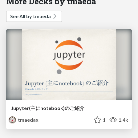
More Decks by tmaeda
See All by tmaeda
Jupyter(主にnotebook)のご紹介
tmaedax
1
1.4k