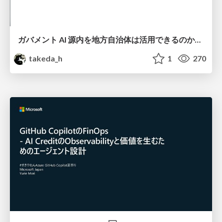
ガバメント AI 源内を地方自治体は活用できるのか 可能性と課題、期待について
takeda_h
1
270