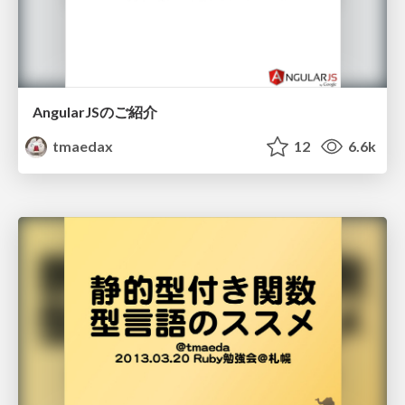
AngularJSのご紹介
tmaedax
12
6.6k