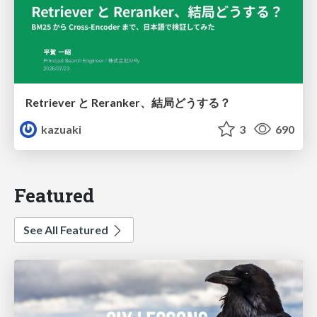
Retriever と Reranker、結局どうする？
kazuaki
3
690
Featured
See All Featured