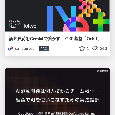
認知負荷をGemini で溶かす — GKE 基盤「Orbit」における AI エージェントの実践
sansantech
1
260
PRO