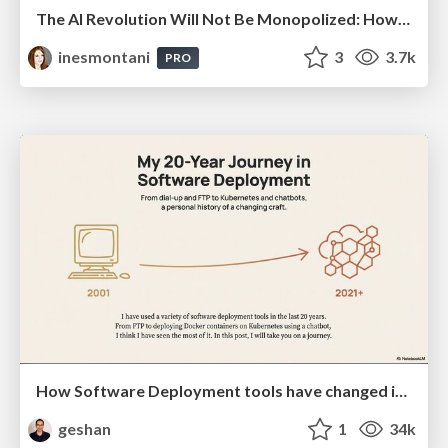
The AI Revolution Will Not Be Monopolized: How open-source beats economies of scale, even for LLMs
inesmontani
3
3.7k
PRO
How Software Deployment tools have changed in the past 20 years
geshan
1
34k