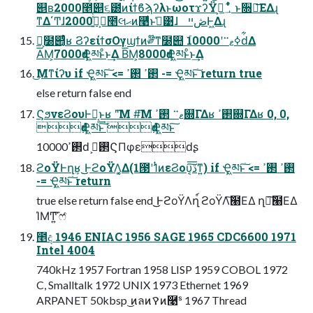
୅ʙ2000೥୅૬౰ͷίϯϐϡʔλͱωοτϫʔΫ؀ڥ͕ ͋ͬͨͱ૝૾͞ΕΔɻ
ͳΔ΄Ͳɺࢲ͕ݟ͍ͯͨ2000೥લޙͷ࿩ͩͱࢥ͑͹ɺ ڞײͰ͖Δɻ
Կ͕໰୊͔ͩͬͨʁ ϨʔείϯσΟγϣϯͷ༗໊ͳ໰୊ ۜߦޱ࠲ʹ10000ԁ͋Δ
A͞Μ͕7000ԁҾ͖མͱͦ͏ͱ͢Δ B͞Μ͕8000ԁҾ͖མͱͦ͏ͱ͢Δ
͜Μͳίʔυ if Ҿ͖མͱֹ͠ <= ࢒ߴ ࢒ߴ -= Ҿ͖མͱֹ͠ return true
else return false end
ϚϧνεϨουͰಈ͔͢ͱʁ "͞Μ #͞Μ ޱ࠲ ࢒ߴ଍ΓΔʁ ࢒ߴ଍ΓΔʁ 0, 0,
ԁҾ͖མͱ͠ ԁҾ͖མͱ͠
࢒ߴ10000ԁ ࢒ߴ͕ϚΠφεԁʂ
ϩοΫͰղܾʁ ͜͜ͰϩοΫΛ͔͚Δ(1౓ʹ1ͭͷεϨου͔͠ڐ͞ͳ͍) if Ҿ͖མͱֹ͠ <= ࢒ߴ ࢒ߴ
-= Ҿ͖མͱֹ͠ return
true else return false end ͜͜ͰϩοΫΛղ์ ϩοΫΛ͠๨ΕΔ ղ์͠๨ΕΔ
ΊΜͲ͍͘͞ ෆ҆
೥ද 1946 ENIAC 1956 SAGE 1965 CDC6600 1971
Intel 4004
740kHz 1957 Fortran 1958 LISP 1959 COBOL 1972
C, Smalltalk 1972 UNIX 1973 Ethernet 1969
ARPANET 50kbsp ͜ͷลͷࠒͷ࿩ˢ 1967 Thread