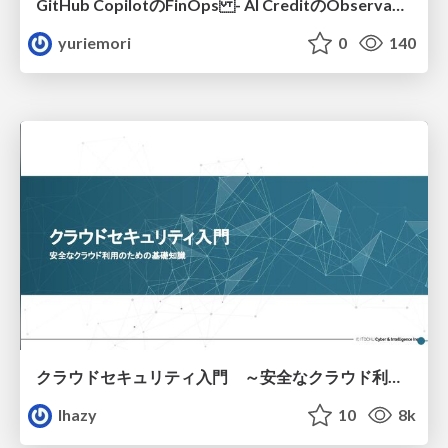
GitHub CopilotのFinOps - AI CreditのObservabilityと価値を生むためのエージェント設計
yuriemori
0
140
クラウドセキュリティ入門 ～安全なクラウド利用のための基礎知識～
lhazy
10
8k