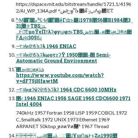
https://dspace.mit.edu/bitstream/handle/1721.1/4196
2/AI_WP_134A.pdf ڞײͰ͖·͢ʁ ͪΐͬͱ౰࣌ͷ༷ࢠΛௐ΂ͯΈ·͠ΐ͏
ʰ·Μ͕͸͡Ίͯ෺ޠʱʢ·Μ͕͸͡Ίͯ΋ͷ͕ͨΓʣͱ͸ɺ1978೥5݄6೔͔Β1984೥3݄
31೔·ͰTBSܥྻ
ہͰ์ૹ͞ΕͨμοΫεΠϯλʔφγϣφϧͱTBSڞಉ੡࡞ͷࢠڙ޲͚ͷڭཆ൪૊
Ͱ͋Δɻશ305ճɻ
࠷ॳͷίϯϐϡʔλ 1946 ENIAC
࠷ॳͷίϯϐϡʔλωοτϫʔΫ 1950೥୅ޙ൒ Semi-
Automatic Ground Environment
֩౥ࡌരܸػͷܴܸͷܭࢉ
https://www.youtube.com/watch?
v=dF75jHfawtM
࠷ॳͷεʔύʔίϯϐϡʔλʔ 1964 CDC 6600 10MHz
೥ද 1946 ENIAC 1956 SAGE 1965 CDC6600 1971
Intel 4004
740kHz 1957 Fortran 1958 LISP 1959 COBOL 1972
C, Smalltalk 1972 UNIX 1973 Ethernet 1969
ARPANET 50kbsp ͜ͷลͷࠒͷ࿩ˢ 1967 Thread
 ݚڀॴ΍܉ࣄࢪઃʹ͸ɺҰൠՈఉͰ͍͏ͱ͜Ζͷ1990೥