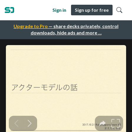
Sign in
Sign up for free
Upgrade to Pro
— share decks privately, control
downloads, hide ads and more …