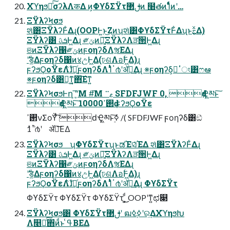
ΧϓηϧԽͯ͠σʔλΛकΔ ͷ͕ΦϒδΣΫτࢦ޲ͷ ໨తͷ1ͭͩͬͨͷʹ…
ΞΫλʔϞσϧ
શͯ͸ΞΫλʔͰ͋Δɻ(OOPͰ͍͏ͱ͜Ζͷʮશͯ͸ΦϒδΣΫτͰ͋Δʯͱࣅ͍ͯΔ)
ΞΫλʔ͸ ܭࢉͰ͖Δɻ ༗ݶͷ৽͍͠ΞΫλʔΛੜ੒Ͱ͖Δɻ
ଞͷΞΫλʔ΁༗ݶͷϝοηʔδΛૹΕΔɻ
ϝʔϧϘοΫεΛ࣋ͪɺಧ͍ͨϝοηʔδΛ1ͭͣͭॱ൪ʹॲཧ͢Δɻ ※ϝοηʔδ͕ಧ͘ॱং͸ෆఆ
※ϝοηʔδ͸ಧ͔ͳ͍͔΋͠Εͳ͍
ΞΫλʔϞσϧͰղܾ "͞Μ #͞Μ ޱ࠲ SFDFJWF 0, ԁҾ͖མͱ͠
ԁҾ͖མͱ͠ ࢒ߴ10000ԁ ϝʔϧϘοΫε
࢒ߴνΣοΫͯ͠ ԁҾ͖མͱ࣮͠ߦ /( SFDFJWF ϝοηʔδ͸ඞͣ
1݅ͣͭॱ൪ʹ ॲཧ͞ΕΔ
ΞΫλʔϞσϧ ʮΦϒδΣΫτʯͱಡΈସ͑ͯΈΔ શͯ͸ΞΫλʔͰ͋Δɻ
ΞΫλʔ͸ ܭࢉͰ͖Δɻ ༗ݶͷ৽͍͠ΞΫλʔΛੜ੒Ͱ͖Δɻ
ଞͷΞΫλʔ΁༗ݶͷϝοηʔδΛૹΕΔɻ
ϝʔϧϘοΫεΛ࣋ͪɺಧ͍ͨϝοηʔδΛ1ͭͣͭॱ൪ʹॲཧ͢Δɻ ΦϒδΣΫτ
ΦϒδΣΫτ ΦϒδΣΫτ ΦϒδΣΫτ ͚͕ͩ͜͜ OOPʹͳ͍ಛ௃
ΞΫλʔϞσϧ͸ ΦϒδΣΫτࢦ޲ʹ ฒߦ࣮ߦʹର͢ΔΧϓηϧԽ
Λ௥Ճͨ͠΋ͷͩͱ ߟ͑ΒΕΔ