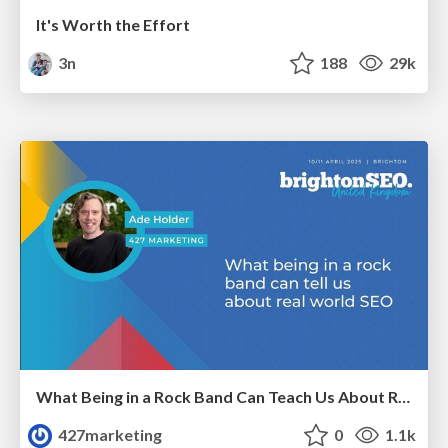
It's Worth the Effort
3n
188
29k
What Being in a Rock Band Can Teach Us About Real World SEO
427marketing
0
1.1k