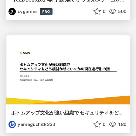
cygames
0
500
PRO
ボトムアップ文化が強い組織で セキュリティをどう根付かせていくかの現在進行形の話 / Making Security Stick in a Bottom-Up Organization
yamaguchitk333
0
180