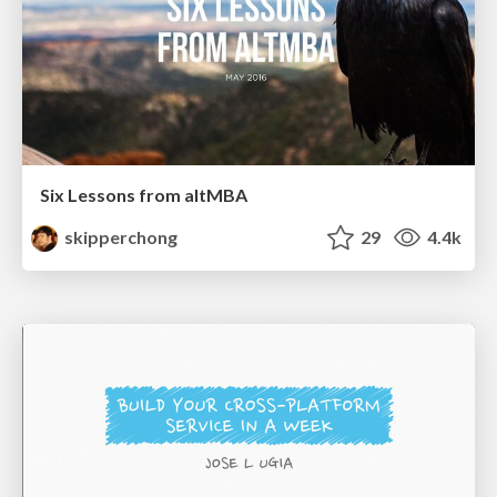
Six Lessons from altMBA
skipperchong
29
4.4k