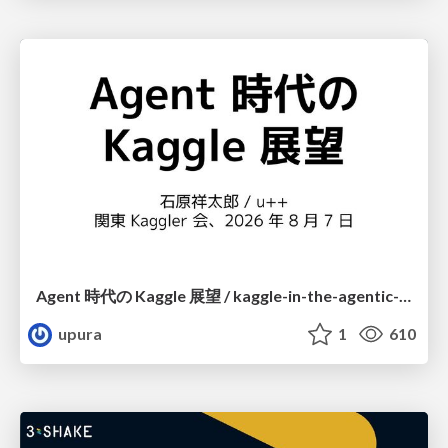
Agent 時代の Kaggle 展望 / kaggle-in-the-agentic-era
upura
1
610